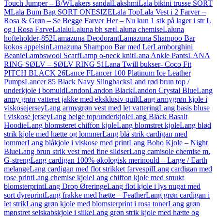
Touch Jumper – B/W
Lakers sandal
Lakshmi
Lala bikini trusse SORT
M
Lala Bum Bag SORT ONESIZE
Lala Top
Lala Vest i 2 Farver –
Rosa & Grøn – Se Begge Farver Her – Nu kun 1 stk på lager i str L
og i Rosa Farve
Lalalu
Laluna bh sæt
Laluna chemise
Laluna
hofteholder-852
Lamazuna Deodorant
Lamazuna Shampoo Bar
kokos appelsin
Lamazuna Shampoo Bar med Ler
Lamborghini
Beanie
Lambswool Scarf
Lamp o-neck knit
Lana Ankle Pants
LANA
RING SØLV – SØLV RING 51
Lana Twill bukser- Coco Fit
PITCH BLACK 26
Lance F
Lancer 100 Platinum Ice Leather
Pumps
Lancer 85 Black Navy Slingbacks
Land rød brun top /
underkjole i bomuld
Landon
Landon Black
Landon Crystal Blue
Lang
army grøn vatteret jakke med eksklusiv quilt
Lang armygrøn kjole i
viskosejersey
Lang armygrøn vest med let vattering
Lang basis bluse
i viskose jersey
Lang beige top/underkjole
Lang Black Basalt
Hoodie
Lang blomsteret chiffon kjole
Lang blomstret kjole
Lang blød
strik kjole med hætte og lommer
Lang blå strik cardigan med
lommer
Lang blåkjole i viskose med print
Lang Boho Kjole – Night
Blue
Lang brun strik vest med fine slidser
Lang camisole chemise m.
G-streng
Lang cardigan 100% økologisk merinould – Large / Earth
melange
Lang cardigan med flot strikket farvespil
Lang cardigan med
rose print
Lang chemise kjole
Lang chiffon kjole med smukt
blomsterprint
Lang Drop Øreringe
Lang flot kjole i lys nugat med
sort dyreprint
Lang frakke med hætte – Feather
Lang grøn cardigan i
let strik
Lang grøn kjole med blomsterprint i rosa toner
Lang grøn
mønstret selskabskjole i silke
Lang grøn strik kjole med hætte og