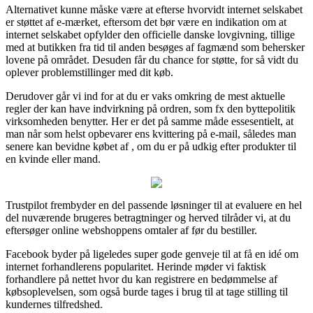
Alternativet kunne måske være at efterse hvorvidt internet selskabet
er støttet af e-mærket, eftersom det bør være en indikation om at
internet selskabet opfylder den officielle danske lovgivning, tillige
med at butikken fra tid til anden besøges af fagmænd som behersker
lovene på området. Desuden får du chance for støtte, for så vidt du
oplever problemstillinger med dit køb.
Derudover går vi ind for at du er vaks omkring de mest aktuelle
regler der kan have indvirkning på ordren, som fx den byttepolitik
virksomheden benytter. Her er det på samme måde essesentielt, at
man når som helst opbevarer ens kvittering på e-mail, således man
senere kan bevidne købet af , om du er på udkig efter produkter til
en kvinde eller mand.
Trustpilot frembyder en del passende løsninger til at evaluere en hel
del nuværende brugeres betragtninger og herved tilråder vi, at du
eftersøger online webshoppens omtaler af før du bestiller.
Facebook byder på ligeledes super gode genveje til at få en idé om
internet forhandlerens popularitet. Herinde møder vi faktisk
forhandlere på nettet hvor du kan registrere en bedømmelse af
købsoplevelsen, som også burde tages i brug til at tage stilling til
kundernes tilfredshed.