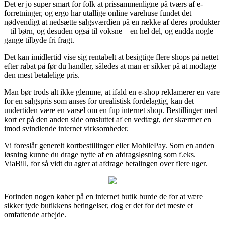
Det er jo super smart for folk at prissammenligne på tværs af e-
forretninger, og ergo har utallige online varehuse fundet det
nødvendigt at nedsætte salgsværdien på en række af deres produkter
– til børn, og desuden også til voksne – en hel del, og endda nogle
gange tilbyde fri fragt.
Det kan imidlertid vise sig rentabelt at besigtige flere shops på nettet
efter rabat på før du handler, således at man er sikker på at modtage
den mest betalelige pris.
Man bør trods alt ikke glemme, at ifald en e-shop reklamerer en vare
for en salgspris som anses for urealistisk fordelagtig, kan det
undertiden være en varsel om en fup internet shop. Bestillinger med
kort er på den anden side omsluttet af en vedtægt, der skærmer en
imod svindlende internet virksomheder.
Vi foreslår generelt kortbestillinger eller MobilePay. Som en anden
løsning kunne du drage nytte af en afdragsløsning som f.eks.
ViaBill, for så vidt du agter at afdrage betalingen over flere uger.
Forinden nogen køber på en internet butik burde de for at være
sikker tyde butikkens betingelser, dog er det for det meste et
omfattende arbejde.