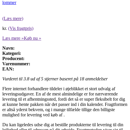
lommer
(Læs mere)
kr.
(Vis fragtpris)
Læs mere »
Køb nu »
Navn:
Kategori:
Producent:
Varenummer:
EAN:
Vurderet til
3.8
ud af 5 stjerner baseret på
18
anmeldelser
Flere internet forhandlere tildeler i øjeblikket et stort udvalg af
leveringsudgaver. En af de mest almindelige er for nærværende
levering til et afhentningssted, fordi det så er super fleksibelt for dig
at kunne hente pakken når det passer ind i din kalender. Fragtformen
er altså yderst bekvem, og i mange tilfælde tillige den billigste
mulighed for levering ved køb af .
Du kan ligeledes udse dig at bestille produkterne til levering til din
lejlighed eller til adressen på dit arbejde. Fragtmetoden viser sig til