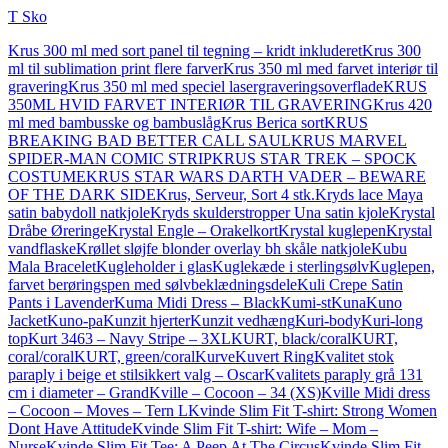
T Sko
Krus 300 ml med sort panel til tegning – kridt inkluderet
Krus 300
ml til sublimation print flere farver
Krus 350 ml med farvet interiør til
gravering
Krus 350 ml med speciel lasergraveringsoverflade
KRUS
350ML HVID FARVET INTERIØR TIL GRAVERING
Krus 420
ml med bambusske og bambuslåg
Krus Berica sort
KRUS
BREAKING BAD BETTER CALL SAUL
KRUS MARVEL
SPIDER-MAN COMIC STRIP
KRUS STAR TREK – SPOCK
COSTUME
KRUS STAR WARS DARTH VADER – BEWARE
OF THE DARK SIDE
Krus, Serveur, Sort 4 stk.
Kryds lace Maya
satin babydoll natkjole
Kryds skulderstropper Una satin kjole
Krystal
Dråbe Øreringe
Krystal Engle – Orakelkort
Krystal kuglepen
Krystal
vandflaske
Krøllet sløjfe blonder overlay bh skåle natkjole
Kubu
Mala Bracelet
Kugleholder i glas
Kuglekæde i sterlingsølv
Kuglepen,
farvet berøringspen med sølvbeklædningsdele
Kuli Crepe Satin
Pants i Lavender
Kuma Midi Dress – Black
Kumi-st
Kuna
Kuno
Jacket
Kuno-pa
Kunzit hjerter
Kunzit vedhæng
Kuri-body
Kuri-long
top
Kurt 3463 – Navy Stripe – 3XL
KURT, black/coral
KURT,
coral/coral
KURT, green/coral
Kurve
Kuvert Ring
Kvalitet stok
paraply i beige et stilsikkert valg – Oscar
Kvalitets paraply grå 131
cm i diameter – Grand
Kville – Cocoon – 34 (XS)
Kville Midi dress
– Cocoon – Moves – Tern L
Kvinde Slim Fit T-shirt: Strong Women
Dont Have Attitude
Kvinde Slim Fit T-shirt: Wife – Mom –
Nurse
Kvinde Slim Fit Tee: A Peep At The Circus
Kvinde Slim Fit