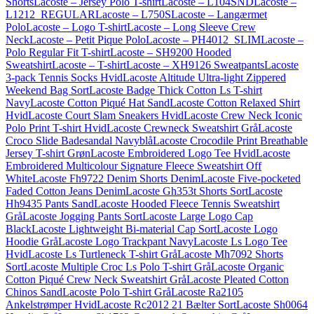
Shorts
Lacoste – Jersey Polo T-shirt
Lacoste – L104SND
Lacoste –
L1212_REGULAR
Lacoste – L750S
Lacoste – Langærmet
Polo
Lacoste – Logo T-shirt
Lacoste – Long Sleeve Crew
Neck
Lacoste – Petit Pique Polo
Lacoste – PH4012_SLIM
Lacoste –
Polo Regular Fit T-shirt
Lacoste – SH9200 Hooded
Sweatshirt
Lacoste – T-shirt
Lacoste – XH9126 Sweatpants
Lacoste
3-pack Tennis Socks Hvid
Lacoste Altitude Ultra-light Zippered
Weekend Bag Sort
Lacoste Badge Thick Cotton Ls T-shirt
Navy
Lacoste Cotton Piqué Hat Sand
Lacoste Cotton Relaxed Shirt
Hvid
Lacoste Court Slam Sneakers Hvid
Lacoste Crew Neck Iconic
Polo Print T-shirt Hvid
Lacoste Crewneck Sweatshirt Grå
Lacoste
Croco Slide Badesandal Navyblå
Lacoste Crocodile Print Breathable
Jersey T-shirt Grøn
Lacoste Embroidered Logo Tee Hvid
Lacoste
Embroidered Multicolour Signature Fleece Sweatshirt Off
White
Lacoste Fh9722 Denim Shorts Denim
Lacoste Five-pocketed
Faded Cotton Jeans Denim
Lacoste Gh353t Shorts Sort
Lacoste
Hh9435 Pants Sand
Lacoste Hooded Fleece Tennis Sweatshirt
Grå
Lacoste Jogging Pants Sort
Lacoste Large Logo Cap
Black
Lacoste Lightweight Bi-material Cap Sort
Lacoste Logo
Hoodie Grå
Lacoste Logo Trackpant Navy
Lacoste Ls Logo Tee
Hvid
Lacoste Ls Turtleneck T-shirt Grå
Lacoste Mh7092 Shorts
Sort
Lacoste Multiple Croc Ls Polo T-shirt Grå
Lacoste Organic
Cotton Piqué Crew Neck Sweatshirt Grå
Lacoste Pleated Cotton
Chinos Sand
Lacoste Polo T-shirt Grå
Lacoste Ra2105
Ankelstrømper Hvid
Lacoste Rc2012 21 Bælter Sort
Lacoste Sh0064