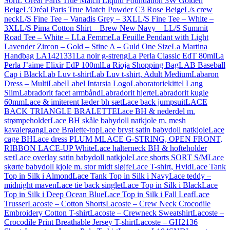
Sort
L’Oréal Paris True Match Liquid Foundation 3W Golden
Beige
L’Oréal Paris True Match Powder C3 Rose Beige
L/s crew
neck
L/S Fine Tee – Vanadis Grey – 3XL
L/S Fine Tee – White –
3XL
L/S Pima Cotton Shirt – Brew New Navy – L
L/S Summit
Road Tee – White – L
La Femme
La Feuille Pendant with Light
Lavender Zircon – Gold – Stine A – Guld One Size
La Martina
Handbag LA1421331
La noir g-streng
La Perla Classic EdT 80ml
La
Perla J’aime Elixir EdP 100ml
La Rioja Shopping Bag
LAB Baseball
Cap i Black
Lab Luv t-shirt
Lab Luv t-shirt, Adult Medium
Labaron
Dress – Multi
Label
Label Intarsia Logo
Laboratoriekittel Lang
Slim
Labradorit facet armbånd
Labradorit hjerte
Labradorit kugle
60mm
Lace & imiterent læder bh sæt
Lace back jumpsuit
LACE
BACK TRIANGLE BRALETTE
Lace BH & nederdel m.
strømpeholder
Lace BH skåle babydoll natkjole m. mesh
kavalergang
Lace Bralette-top
Lace bryst satin babydoll natkjole
Lace
cage BH
Lace dress PLUM M
LACE G-STRING, OPEN FRONT,
RIBBON LACE-UP White
Lace halterneck BH & hofteholder
sæt
Lace overlay satin babydoll natkjole
Lace shorts SORT S/M
Lace
skørte babydoll kjole m. stor midt sløjfe
Lace T-shirt, Hvid
Lace Tank
Top in Silk i Almond
Lace Tank Top in Silk i Navy
Lace teddy –
midnight maven
Lace tie back singlet
Lace Top in Silk i Black
Lace
Top in Silk i Deep Ocean Blue
Lace Top in Silk i Fall Leaf
Lace
Trusser
Lacoste – Cotton Shorts
Lacoste – Crew Neck Crocodile
Embroidery Cotton T-shirt
Lacoste – Crewneck Sweatshirt
Lacoste –
Crocodile Print Breathable Jersey T-shirt
Lacoste – GH2136