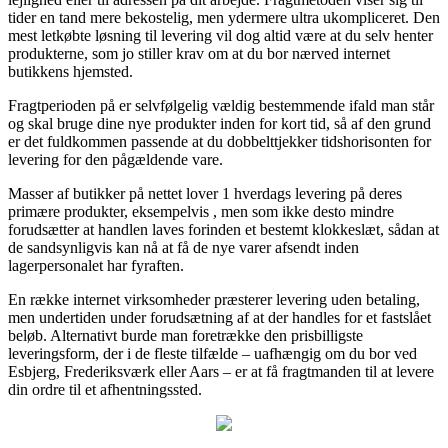
tider en tand mere bekostelig, men ydermere ultra ukompliceret. Den
mest letkøbte løsning til levering vil dog altid være at du selv henter
produkterne, som jo stiller krav om at du bor nærved internet
butikkens hjemsted.
Fragtperioden på er selvfølgelig vældig bestemmende ifald man står
og skal bruge dine nye produkter inden for kort tid, så af den grund
er det fuldkommen passende at du dobbelttjekker tidshorisonten for
levering for den pågældende vare.
Masser af butikker på nettet lover 1 hverdags levering på deres
primære produkter, eksempelvis , men som ikke desto mindre
forudsætter at handlen laves forinden et bestemt klokkeslæt, sådan at
de sandsynligvis kan nå at få de nye varer afsendt inden
lagerpersonalet har fyraften.
En række internet virksomheder præsterer levering uden betaling,
men undertiden under forudsætning af at der handles for et fastslået
beløb. Alternativt burde man foretrække den prisbilligste
leveringsform, der i de fleste tilfælde – uafhængig om du bor ved
Esbjerg, Frederiksværk eller Aars – er at få fragtmanden til at levere
din ordre til et afhentningssted.