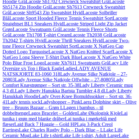
Hoodie Grå
Lacoste Sh1702 Crewneck Sweatshirt Grå
Lacoste
Sh5174 Zip Hoodie Grå
Lacoste Sh7613 Crewneck Sweatshirt
Grå
Lacoste Sh9543 Zip Sweatshirt Hvid
Lacoste Solbriller
Blå
Lacoste Sport Hooded Fleece Tennis Sweatshirt Sort
Lacoste
Straightset BL1 Sneakers Hvid
Lacoste Striped Light Zip Jacket
Grøn
Lacoste Sweatpants Grå
Lacoste Tennis Fleece Shorts
Grå
Lacoste Th1708 T-shirt Cream
Lacoste Th2038 Grå
Lacoste
Th2042 T-shirts Hvid
Lacoste Thrill Sneakers Hvid
Lacoste Two-
tone Fleece Crewneck Sweatshirt Sort
Lacoste X NatGeo Cap
Dotted Logo Turquoise
Lacoste X NatGeo Knitted Scarf
Lacoste X
NatGeo Long Sleeve T-Shirt Dark Blue
Lacoste X NatGeo White
Polo Blue Frog Logo
Lacoste Xh7611 Sweatpants Grå
Lacy Life
Oversize s/s Top i Black Eagle
Ladies
LADY AVENUE
NATSKJORTE 83-1060 318
Lady Avenue Silke Natkjole – 27-
20803
Lady Avenue Silke Natkjole Offwhite – 27-80805
Lady
Comfort Knæstrømper – Sort str. 35-38
Lady Liberty Ceramic mug
4,3 dl.
Lady Liberty Hanukka Barista Tumbler 4,8 dl.
Lady Liberty
Hanukkah Hoodie
Lady Over-Knee Bomuldssokker – Sort str. 36-
41
Lady tennis sock
Ladyshopper – Pink
Laera Dolphine skirt – Olive
tree – Bruuns Bazaar – Grøn L
Lagen i bambus – til
dobbeltsenge
Lagos Bracelet – Golden
Lahe Økologisk Kjole
Lai
tunika i grøn med blanke dråber
Lai tunika i mørkeblå med
flæser
Laid Back 7 Huggie – Gold HP
Laja 3-Pack Creol
Earrings
Lake Charles Rugby Polo – Dark Blue – L
Lake Life
Ceramic Mug
Lake Life t-shirt
Lake Life t-shirt, Adult Large
Lake