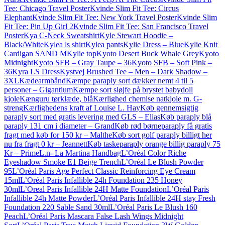
Tee: Chicago Travel Poster
Kvinde Slim Fit Tee: Circus
Elephant
Kvinde Slim Fit Tee: New York Travel Poster
Kvinde Slim
Fit Tee: Pin Up Girl 2
Kvinde Slim Fit Tee: San Francisco Travel
Poster
Kya C-Neck Sweatshirt
Kyle Stewart Hoodie –
Black/White
Kylea ls shirt
Kylea pants
Kylie Dress – Blue
Kylie Knit
Cardigan SAND M
Kylie top
Kyoto Desert Buck Whale Grey
Kyoto
Midnight
Kyoto SFB – Gray Taupe – 36
Kyoto SFB – Soft Pink –
36
Kyra LS Dress
Kystvej Brushed Tee – Men – Dark Shadow –
3XL
Kædearmbånd
Kæmpe paraply sort dækker nemt 4 til 5
personer – Gigantium
Kæmpe sort sløjfe på brystet babydoll
kjole
Kænguru tørklæde, blå
Kærlighed chemise natkjole m. G-
streng
Kærlighedens kraft af Louise L. Hay
Køb gennemsigtig
paraply sort med gratis levering med GLS – Elias
Køb paraply blå
paraply 131 cm i diameter – Grand
Køb rød børneparaply få gratis
fragt med køb for 150 kr – Malthe
Køb sort golf paraply billigt her
nu fra fragt 0 kr – Jeannett
Køb taskeparaply orange billig paraply 75
Kr – Prime
L.n- La Martina Handbag
L’Oréal Color Riche
Eyeshadow Smoke E1 Beige Trench
L’Oréal Le Blush Powder
95
L’Oréal Paris Age Perfect Classic Reinforcing Eye Cream
15ml
L’Oréal Paris Infallible 24h Foundation 235 Honey
30ml
L’Oreal Paris Infallible 24H Matte Foundation
L’Oréal Paris
Infallible 24h Matte Powder
L’Oréal Paris Infallible 24H stay Fresh
Foundation 220 Sable Sand 30ml
L’Oréal Paris Le Blush 160
Peach
L’Oréal Paris Mascara False Lash Wings Midnight