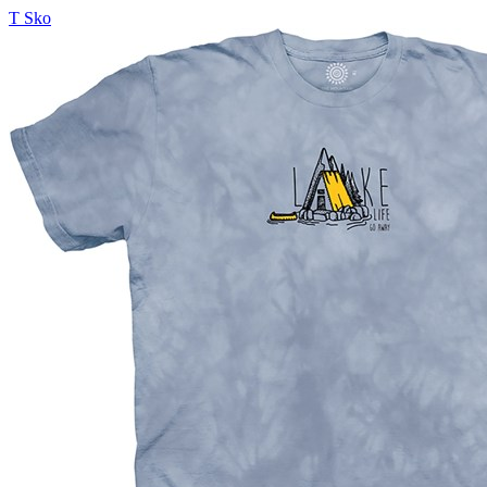
T Sko