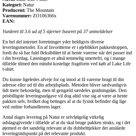
Kategori:
Natur
Producent:
The Mountain
Varenummer:
ZO106366x
EAN:
Vurderet til
3.6
ud af 5 stjerner baseret på
37
anmeldelser
En hel del internet forretninger yder heldigvis diverse
leveringsmetoder. En af favoritterne er i øjeblikket pakkeshoppen,
fordi du så har fuld fleksibilitet til at hente varerne når det passer ind
i din hverdag. Løsningen er altså temmelig smertefri, og i mange
tilfælde tilmed den mindst kostelige fragtform ved køb af Lake Life
t-shirt.
Du kunne ligeledes afveje for og imod at få varerne bragt til din
adresse eller ud til din arbejdsplads. Metoden bliver sædvanligvis
lidt mere bekostelig, men til gengæld særdeles gnidningsløs. Den
prisbilligste leveringsudgave vil dog altid vise sig at være at hente
pakken selv, hvilket dog betinges af at du fysisk befinder dig lige
ved online forhandlerens lager.
Antal dages levering på Natur er selvfølgelig virkelig
udslagsgivende i tilfælde af at du skal bruge pakken straks, og i det
øjemed er det sandelig relevant at du dobbelttjekker det anslåede
leveringstidspunkt på det relevante produkt.