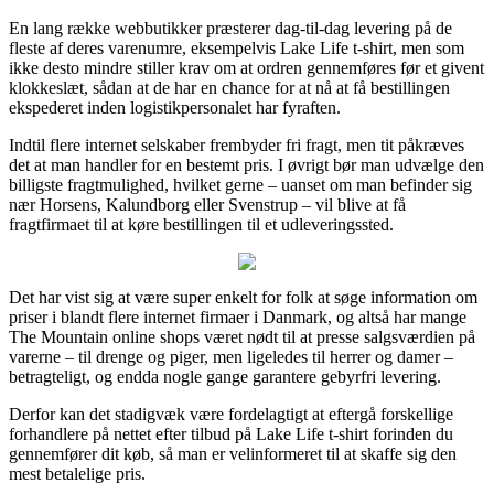
En lang række webbutikker præsterer dag-til-dag levering på de
fleste af deres varenumre, eksempelvis Lake Life t-shirt, men som
ikke desto mindre stiller krav om at ordren gennemføres før et givent
klokkeslæt, sådan at de har en chance for at nå at få bestillingen
ekspederet inden logistikpersonalet har fyraften.
Indtil flere internet selskaber frembyder fri fragt, men tit påkræves
det at man handler for en bestemt pris. I øvrigt bør man udvælge den
billigste fragtmulighed, hvilket gerne – uanset om man befinder sig
nær Horsens, Kalundborg eller Svenstrup – vil blive at få
fragtfirmaet til at køre bestillingen til et udleveringssted.
Det har vist sig at være super enkelt for folk at søge information om
priser i blandt flere internet firmaer i Danmark, og altså har mange
The Mountain online shops været nødt til at presse salgsværdien på
varerne – til drenge og piger, men ligeledes til herrer og damer –
betragteligt, og endda nogle gange garantere gebyrfri levering.
Derfor kan det stadigvæk være fordelagtigt at eftergå forskellige
forhandlere på nettet efter tilbud på Lake Life t-shirt forinden du
gennemfører dit køb, så man er velinformeret til at skaffe sig den
mest betalelige pris.