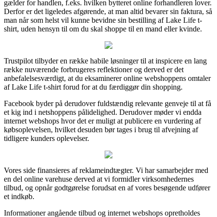
gælder for handlen, f.eks. hvilken bytteret online forhandleren lover.
Derfor er det ligeledes afgørende, at man altid bevarer sin faktura, så
man når som helst vil kunne bevidne sin bestilling af Lake Life t-
shirt, uden hensyn til om du skal shoppe til en mand eller kvinde.
Trustpilot tilbyder en række habile løsninger til at inspicere en lang
række nuværende forbrugeres reflektioner og derved er det
anbefalelsesværdigt, at du eksaminerer online webshoppens omtaler
af Lake Life t-shirt forud for at du færdiggør din shopping.
Facebook byder på derudover fuldstændig relevante genveje til at få
et kig ind i netshoppens pålidelighed. Derudover møder vi endda
internet webshops hvor det er muligt at publicere en vurdering af
købsoplevelsen, hvilket desuden bør tages i brug til afvejning af
tidligere kunders oplevelser.
Vores side finansieres af reklameindtægter. Vi har samarbejder med
en del online varehuse derved at vi formidler virksomhedernes
tilbud, og opnår godtgørelse forudsat en af vores besøgende udfører
et indkøb.
Informationer angående tilbud og internet webshops opretholdes