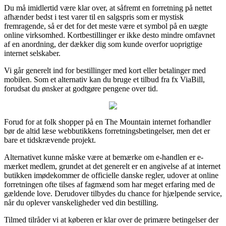
Du må imidlertid være klar over, at såfremt en forretning på nettet
afhænder bedst i test varer til en salgspris som er mystisk
fremragende, så er det for det meste være et symbol på en uægte
online virksomhed. Kortbestillinger er ikke desto mindre omfavnet
af en anordning, der dækker dig som kunde overfor uoprigtige
internet selskaber.
Vi går generelt ind for bestillinger med kort eller betalinger med
mobilen. Som et alternativ kan du bruge et tilbud fra fx ViaBill,
forudsat du ønsker at godtgøre pengene over tid.
Forud for at folk shopper på en The Mountain internet forhandler
bør de altid læse webbutikkens forretningsbetingelser, men det er
bare et tidskrævende projekt.
Alternativet kunne måske være at bemærke om e-handlen er e-
mærket medlem, grundet at det generelt er en angivelse af at internet
butikken imødekommer de officielle danske regler, udover at online
forretningen ofte tilses af fagmænd som har meget erfaring med de
gældende love. Derudover tilbydes du chance for hjælpende service,
når du oplever vanskeligheder ved din bestilling.
Tilmed tilråder vi at køberen er klar over de primære betingelser der