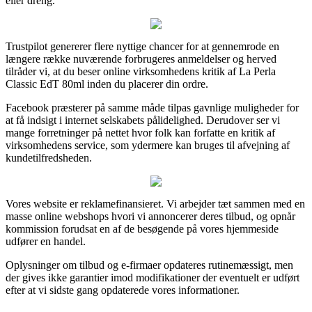
eller dreng.
Trustpilot genererer flere nyttige chancer for at gennemrode en
længere række nuværende forbrugeres anmeldelser og herved
tilråder vi, at du beser online virksomhedens kritik af La Perla
Classic EdT 80ml inden du placerer din ordre.
Facebook præsterer på samme måde tilpas gavnlige muligheder for
at få indsigt i internet selskabets pålidelighed. Derudover ser vi
mange forretninger på nettet hvor folk kan forfatte en kritik af
virksomhedens service, som ydermere kan bruges til afvejning af
kundetilfredsheden.
Vores website er reklamefinansieret. Vi arbejder tæt sammen med en
masse online webshops hvori vi annoncerer deres tilbud, og opnår
kommission forudsat en af de besøgende på vores hjemmeside
udfører en handel.
Oplysninger om tilbud og e-firmaer opdateres rutinemæssigt, men
der gives ikke garantier imod modifikationer der eventuelt er udført
efter at vi sidste gang opdaterede vores informationer.