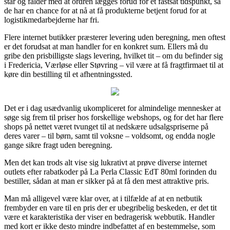
står og falder med at ordren lægges forud for et fastsat tidspunkt, så
de har en chance for at nå at få produkterne betjent forud for at
logistikmedarbejderne har fri.
Flere internet butikker præsterer levering uden beregning, men oftest
er det forudsat at man handler for en konkret sum. Ellers må du
gribe den prisbilligste slags levering, hvilket tit – om du befinder sig
i Fredericia, Værløse eller Støvring – vil være at få fragtfirmaet til at
køre din bestilling til et afhentningssted.
Det er i dag usædvanlig ukompliceret for almindelige mennesker at
søge sig frem til priser hos forskellige webshops, og for det har flere
shops på nettet været tvunget til at nedskære udsalgspriserne på
deres varer – til børn, samt til voksne – voldsomt, og endda nogle
gange sikre fragt uden beregning.
Men det kan trods alt vise sig lukrativt at prøve diverse internet
outlets efter rabatkoder på La Perla Classic EdT 80ml forinden du
bestiller, sådan at man er sikker på at få den mest attraktive pris.
Man må alligevel være klar over, at i tilfælde af at en netbutik
frembyder en vare til en pris der er ubegribelig beskeden, er det tit
være et karakteristika der viser en bedragerisk webbutik. Handler
med kort er ikke desto mindre indbefattet af en bestemmelse, som