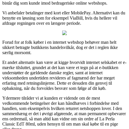
bistår dig som kunde imod bedrageriske online webshops.
Vi anbefaler betalinger med kort eller MobilePay. Alternativt kan du
benytte en løsning som for eksempel ViaBill, hvis du hellere vil
afdrage regningen over en længere periode.
Forud for at folk køber i en internet webshop behøver man helt
sikkert betragte butikkens handelsvilkår, dog er det i reglen ikke
særlig morsomt.
Et andet alternativ kan være at kigge hvorvidt internet selskabet er e-
mærke tilsluttet, grundet at det kan være et tegn på at e-butikken
understøtter de gældende danske regler, samt at internet
virksomheden undertiden revideres af fagmænd der har meget
erfaring med retningslinjerne. Dette er desuden din genvej til
opbakning, når du forvoldes besvær som følge af dit køb.
Ydermere tilråder vi at kunden er vidende om de mest
vedkommende betingelser der kan håndhæves i forbindelse med
handlen, som eksempelvis hvilken returret netshoppen lover. I den
sammenhæng er det i øvrigt afgørende, at man permanent opbevarer
ens ordremail, så man altid kan vidne om sin ordre af La Perla
Classic EdT 80ml, uden hensyn til om man skal købe til en pige