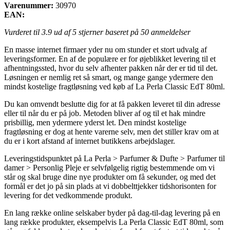
Varenummer:
30970
EAN:
Vurderet til
3.9
ud af 5 stjerner baseret på
50
anmeldelser
En masse internet firmaer yder nu om stunder et stort udvalg af
leveringsformer. En af de populære er for øjeblikket levering til et
afhentningssted, hvor du selv afhenter pakken når der er tid til det.
Løsningen er nemlig ret så smart, og mange gange ydermere den
mindst kostelige fragtløsning ved køb af La Perla Classic EdT 80ml.
Du kan omvendt beslutte dig for at få pakken leveret til din adresse
eller til når du er på job. Metoden bliver af og til et hak mindre
prisbillig, men ydermere yderst let. Den mindst kostelige
fragtløsning er dog at hente varerne selv, men det stiller krav om at
du er i kort afstand af internet butikkens arbejdslager.
Leveringstidspunktet på La Perla > Parfumer & Dufte > Parfumer til
damer > Personlig Pleje er selvfølgelig rigtig bestemmende om vi
står og skal bruge dine nye produkter om få sekunder, og med det
formål er det jo på sin plads at vi dobbelttjekker tidshorisonten for
levering for det vedkommende produkt.
En lang række online selskaber byder på dag-til-dag levering på en
lang række produkter, eksempelvis La Perla Classic EdT 80ml, som