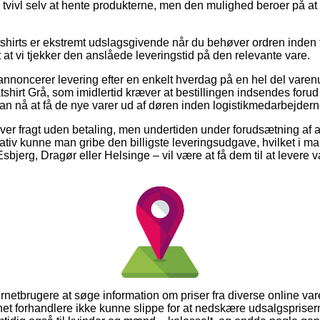
tvivl selv at hente produkterne, men den mulighed beroer på at 
hirts er ekstremt udslagsgivende når du behøver ordren inden f
at vi tjekker den anslåede leveringstid på den relevante vare.
 annoncerer levering efter en enkelt hverdag på en hel del vare
irt Grå, som imidlertid kræver at bestillingen indsendes forud f
an nå at få de nye varer ud af døren inden logistikmedarbejderne
lover fragt uden betaling, men undertiden under forudsætning af 
tiv kunne man gribe den billigste leveringsudgave, hvilket i m
bjerg, Dragør eller Helsinge – vil være at få dem til at levere va
ternetbrugere at søge information om priser fra diverse online v
et forhandlere ikke kunne slippe for at nedskære udsalgsprise