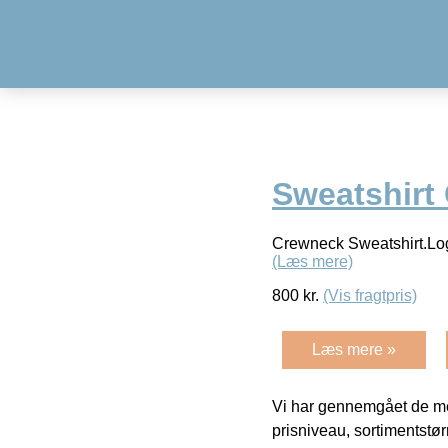
Sweatshirt
Crewneck Sweatshirt.Log
(Læs mere)
800
kr.
(Vis fragtpris)
Læs mere »
Vi har gennemgået de mes
prisniveau, sortimentstø