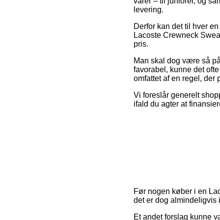
varer – til juniorer, og 
levering.
Derfor kan det til hver e
Lacoste Crewneck Sweatsh
pris.
Man skal dog være så påva
favorabel, kunne det ofte
omfattet af en regel, der
Vi foreslår generelt shop
ifald du agter at finansi
Før nogen køber i en Lac
det er dog almindeligvis 
Et andet forslag kunne væ