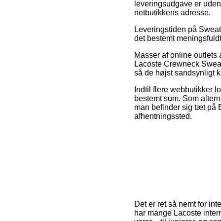
leveringsudgave er uden 
netbutikkens adresse.
Leveringstiden på Sweats
det bestemt meningsfuldt 
Masser af online outlets
Lacoste Crewneck Sweatsh
så de højst sandsynligt k
Indtil flere webbutikker 
bestemt sum. Som alterna
man befinder sig tæt på Es
afhentningssted.
Det er ret så nemt for in
har mange Lacoste intern