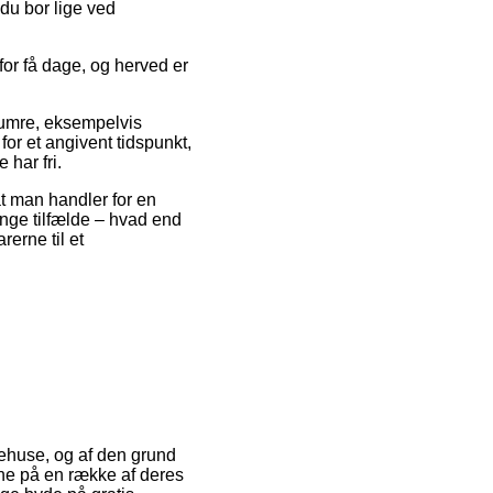
du bor lige ved
or få dage, og herved er
numre, eksempelvis
or et angivent tidspunkt,
 har fri.
at man handler for en
ange tilfælde – hvad end
rerne til et
arehuse, og af den grund
rne på en række af deres