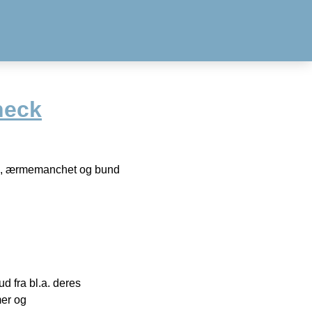
neck
ls, ærmemanchet og bund
 fra bl.a. deres
mer og