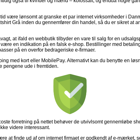
samtidig også til kvinder og mænd – kolossalt, og endda nogle ga
n tid være lønsomt at granske et par internet virksomheder i Dan
irt Grå inden du gennemfører din handel, så du er sikret at ant
gt, at ifald en webbutik tilbyder en vare til salg for en udsalgsp
 være en indikation på en falsk e-shop. Bestillinger med betaling
 passer på en overfor bedrageriske e-firmaer.
ping med kort eller MobilePay. Alternativt kan du benytte en løsn
ere pengene ude i fremtiden.
oste forretning på nettet behøver de utvivlsomt gennemløbe sh
ikke videre interessant.
re at finde ud af om internet firmaet er godkendt af e-mærket, s