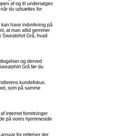
oppen af og til undersøges
, når du udsættes for
r kan have indvirkning på
ant, at man altid gemmer
k Sweatshirt Grå, hvad
agttagelser og derved
weatshirt Grå før du
andlerens kundefokus.
løbet, som på samme
 internet forretninger
ende på vores hjemmeside
ansvar for rettelser der