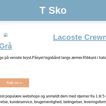
T Sko
Lacoste Crew
 Grå
o på venstre bryst.Påsyet logobånd langs ærmer.Ribkant i ha
Køb nu »
t populære webshops og anmeldt dem med stjerner fra 1 til 5 ud
rrelse, kundeservice, brugervenlighed, betingelser, leveringsfor