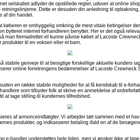
ernet selskabet adlyder de opstillede regler, udover at online sh
t i retningslinjerne. Dette er desuden din anledning til opbakning
 af din handel.
 at køberen er omhyggelig omkring de mest vitale betingelser de
ken bytteret internet forhandleren benytter. Her er det også relev
, så man fremadrettet vil kunne påvise købet af Lacoste Crewnec
 produkter til en voksen eller et barn.
 så stabile genveje til at besigtige forskellige aktuelle kunders i
lyserer online forretningens bedømmelser af Lacoste Crewneck S
uden en række stabile muligheder for at få kendskab til e-forh
orhandlere som tilbyder folk at skrive en anmeldelse af ordrefor
l at tage stilling til kundernes tilfredshed.
eres af annonceindtægter. Vi arbejder tæt sammen med et hav af
maernes produkter, og indkasserer betaling ifald en af de besøg
g e-handler understøttes hele tiden, men vi ønsker ikke at tage 