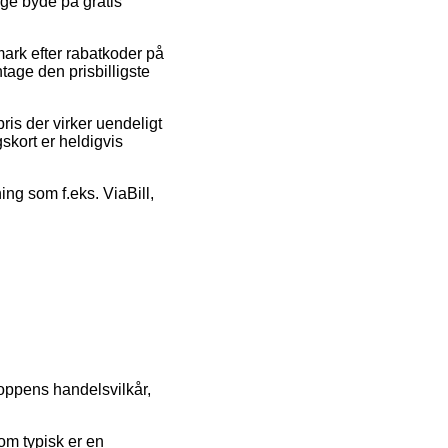
nge byde på gratis
mark efter rabatkoder på
age den prisbilligste
ris der virker uendeligt
skort er heldigvis
ing som f.eks. ViaBill,
oppens handelsvilkår,
om typisk er en