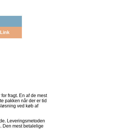
Link
for fragt. En af de mest
nte pakken når der er tid
sløsning ved køb af
bejde. Leveringsmetoden
s. Den mest betalelige