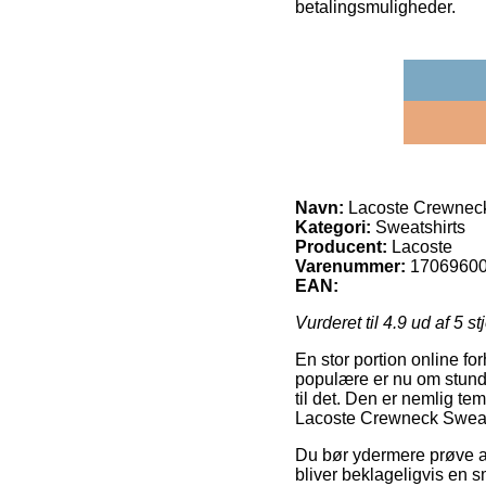
betalingsmuligheder.
Navn:
Lacoste Crewneck
Kategori:
Sweatshirts
Producent:
Lacoste
Varenummer:
1706960
EAN:
Vurderet til
4.9
ud af 5 st
En stor portion online fo
populære er nu om stunder 
til det. Den er nemlig t
Lacoste Crewneck Sweat
Du bør ydermere prøve at 
bliver beklageligvis en 