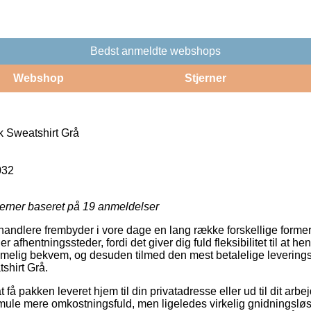
Bedst anmeldte webshops
Webshop
Stjerner
 Sweatshirt Grå
032
jerner baseret på
19
anmeldelser
rhandlere frembyder i vore dage en lang række forskellige former 
afhentningssteder, fordi det giver dig fuld fleksibilitet til at he
emmelig bekvem, og desuden tilmed den mest betalelige levering
shirt Grå.
få pakken leveret hjem til din privatadresse eller ud til dit ar
smule mere omkostningsfuld, men ligeledes virkelig gnidningslø