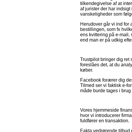
tilkendegivelse af at int
af jurister der har indsig
vanskeligheder som følge
Herudover går vi ind for
bestillingen, som fx hvil
ens kvittering på e-mail
end man er på udkig efter
Trustpilot bringer dig ret
foreslåes det, at du ana
køber.
Facebook forærer dig des
Tilmed ser vi faktisk e-f
måde burde tages i brug ti
Vores hjemmeside finansi
hvor vi introducerer fir
fuldfører en transaktion.
Fakta vedrørende tilbud o