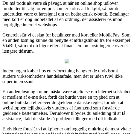
Du må trods alt være så påvagt, at når en online shop udlover
produkter til salg for en pris som er kolossalt letkøbt, så bør det
undertiden være et faresignal om en bedragerisk e-butik. Betalinger
med kort er dog indbefattet af en ordning, der assisterer os imod
uoprigtige internet webshops.
Generelt slår vi et slag for betalinger med kort eller MobilePay. Som
en anden løsning kunne du benytte et afdragstilbud fra for eksempel
ViaBill, såfremt du higer efter at finansiere omkostningerne over et
længere tidsrum.
Inden nogen køber hos en e-forretning behøver de utvivlsomt
studere virksomhedens handelsaftale, men det er uden tvivl ikke
super interessant.
En anden løsning kunne måske være at efterse om internet selskabet
er medlem af e-mærket, fordi det burde være en tryghed om at
online butikken efterlever de gældende danske regler, foruden at
webshoppen lejlighedsvis vurderes af fagmænd som forstår de
gældende bestemmelser. Derudover tilbydes du anledning til at få
assistance, ifald du skulle få problemstillinger med dit indkøb.
Endvidere foreslår vi at køber er omhyggelig omkring de mest vitale