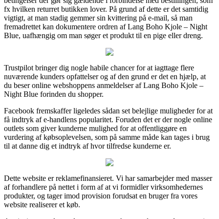
betingelser der gør sig gældende i forbindelse med bestillingen, som
fx hvilken returret butikken lover. På grund af dette er det samtidig
vigtigt, at man stadig gemmer sin kvittering på e-mail, så man
fremadrettet kan dokumentere ordren af Lang Boho Kjole – Night
Blue, uafhængig om man søger et produkt til en pige eller dreng.
Trustpilot bringer dig nogle habile chancer for at iagttage flere
nuværende kunders opfattelser og af den grund er det en hjælp, at
du beser online webshoppens anmeldelser af Lang Boho Kjole –
Night Blue forinden du shopper.
Facebook fremskaffer ligeledes sådan set belejlige muligheder for at
få indtryk af e-handlens popularitet. Foruden det er der nogle online
outlets som giver kunderne mulighed for at offentliggøre en
vurdering af købsoplevelsen, som på samme måde kan tages i brug
til at danne dig et indtryk af hvor tilfredse kunderne er.
Dette website er reklamefinansieret. Vi har samarbejder med masser
af forhandlere på nettet i form af at vi formidler virksomhedernes
produkter, og tager imod provision forudsat en bruger fra vores
website realiserer et køb.