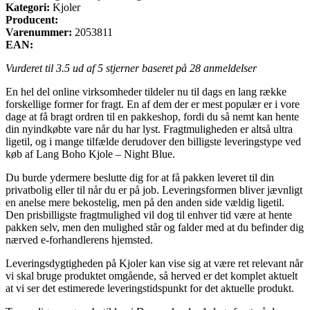
Kategori:
Kjoler
Producent:
Varenummer:
2053811
EAN:
Vurderet til
3.5
ud af 5 stjerner baseret på
28
anmeldelser
En hel del online virksomheder tildeler nu til dags en lang række
forskellige former for fragt. En af dem der er mest populær er i vore
dage at få bragt ordren til en pakkeshop, fordi du så nemt kan hente
din nyindkøbte vare når du har lyst. Fragtmuligheden er altså ultra
ligetil, og i mange tilfælde derudover den billigste leveringstype ved
køb af Lang Boho Kjole – Night Blue.
Du burde ydermere beslutte dig for at få pakken leveret til din
privatbolig eller til når du er på job. Leveringsformen bliver jævnligt
en anelse mere bekostelig, men på den anden side vældig ligetil.
Den prisbilligste fragtmulighed vil dog til enhver tid være at hente
pakken selv, men den mulighed står og falder med at du befinder dig
nærved e-forhandlerens hjemsted.
Leveringsdygtigheden på Kjoler kan vise sig at være ret relevant når
vi skal bruge produktet omgående, så herved er det komplet aktuelt
at vi ser det estimerede leveringstidspunkt for det aktuelle produkt.