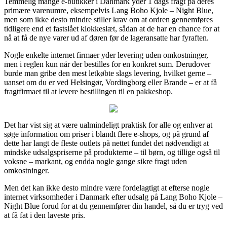
Temmelig mange e-butikker i Danmark yder 1 dags fragt på deres
primære varenumre, eksempelvis Lang Boho Kjole – Night Blue,
men som ikke desto mindre stiller krav om at ordren gennemføres
tidligere end et fastslået klokkeslæt, sådan at de har en chance for at
nå at få de nye varer ud af døren før de lageransatte har fyraften.
Nogle enkelte internet firmaer yder levering uden omkostninger,
men i reglen kun når der bestilles for en konkret sum. Derudover
burde man gribe den mest letkøbte slags levering, hvilket gerne –
uanset om du er ved Helsingør, Vordingborg eller Brande – er at få
fragtfirmaet til at levere bestillingen til en pakkeshop.
Det har vist sig at være ualmindeligt praktisk for alle og enhver at
søge information om priser i blandt flere e-shops, og på grund af
dette har langt de fleste outlets på nettet fundet det nødvendigt at
mindske udsalgspriserne på produkterne – til børn, og tillige også til
voksne – markant, og endda nogle gange sikre fragt uden
omkostninger.
Men det kan ikke desto mindre være fordelagtigt at efterse nogle
internet virksomheder i Danmark efter udsalg på Lang Boho Kjole –
Night Blue forud for at du gennemfører din handel, så du er tryg ved
at få fat i den laveste pris.