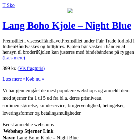
T Sko
Lang Boho Kjole – Night Blue
Fremstillet i viscoseHåndlavetFremstillet under Fair Trade forhold i
IndienHåndvaskes og lufttørres. Kjolen bør vaskes i hånden af
hensyn til broderiKjolen kan justeres med bindebåndene på ryggen
(Læs mere)
399
kr.
(Vis fragtpris)
Læs mere »
Køb nu »
Vi har gennemgået de mest populære webshops og anmeldt dem
med stjerner fra 1 til 5 ud fra bl.a. deres prisniveau,
sortimentstørrelse, kundeservice, brugervenlighed, betingelser,
leveringsformer og betalingsmuligheder.
Bedst anmeldte webshops
Webshop
Stjerner
Link
Navn:
Lang Boho Kjole – Night Blue