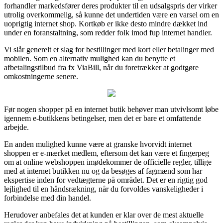
forhandler markedsfører deres produkter til en udsalgspris der virker
utrolig overkommelig, så kunne det undertiden være en varsel om en
uoprigtig internet shop. Kortkøb er ikke desto mindre dækket ind
under en foranstaltning, som redder folk imod fup internet handler.
Vi slår generelt et slag for bestillinger med kort eller betalinger med
mobilen. Som en alternativ mulighed kan du benytte et
afbetalingstilbud fra fx ViaBill, når du foretrækker at godtgøre
omkostningerne senere.
Før nogen shopper på en internet butik behøver man utvivlsomt løbe
igennem e-butikkens betingelser, men det er bare et omfattende
arbejde.
En anden mulighed kunne være at granske hvorvidt internet
shoppen er e-mærket medlem, eftersom det kan være et fingerpeg
om at online webshoppen imødekommer de officielle regler, tillige
med at internet butikken nu og da besøges af fagmænd som har
ekspertise inden for vedtægterne på området. Det er en rigtig god
lejlighed til en håndsrækning, når du forvoldes vanskeligheder i
forbindelse med din handel.
Herudover anbefales det at kunden er klar over de mest aktuelle