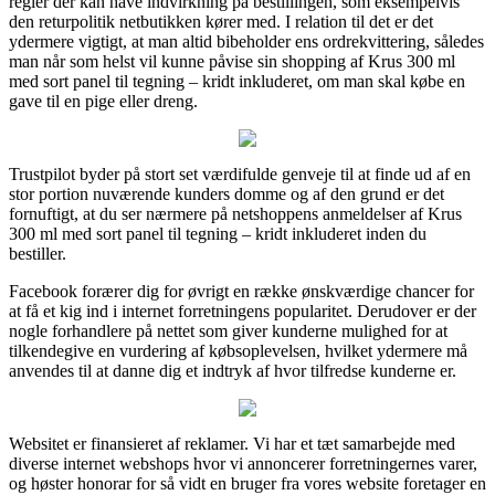
regler der kan have indvirkning på bestillingen, som eksempelvis
den returpolitik netbutikken kører med. I relation til det er det
ydermere vigtigt, at man altid bibeholder ens ordrekvittering, således
man når som helst vil kunne påvise sin shopping af Krus 300 ml
med sort panel til tegning – kridt inkluderet, om man skal købe en
gave til en pige eller dreng.
Trustpilot byder på stort set værdifulde genveje til at finde ud af en
stor portion nuværende kunders domme og af den grund er det
fornuftigt, at du ser nærmere på netshoppens anmeldelser af Krus
300 ml med sort panel til tegning – kridt inkluderet inden du
bestiller.
Facebook forærer dig for øvrigt en række ønskværdige chancer for
at få et kig ind i internet forretningens popularitet. Derudover er der
nogle forhandlere på nettet som giver kunderne mulighed for at
tilkendegive en vurdering af købsoplevelsen, hvilket ydermere må
anvendes til at danne dig et indtryk af hvor tilfredse kunderne er.
Websitet er finansieret af reklamer. Vi har et tæt samarbejde med
diverse internet webshops hvor vi annoncerer forretningernes varer,
og høster honorar for så vidt en bruger fra vores website foretager en