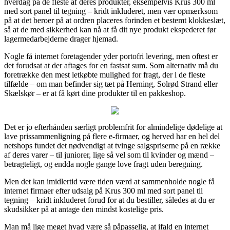
hverdag på de fleste af deres produkter, eksempelvis Krus 300 ml
med sort panel til tegning – kridt inkluderet, men vær opmærksom
på at det beroer på at ordren placeres forinden et bestemt klokkeslæt,
så at de med sikkerhed kan nå at få dit nye produkt ekspederet før
lagermedarbejderne drager hjemad.
Nogle få internet foretagender yder portofri levering, men oftest er
det forudsat at der aftages for en fastsat sum. Som alternativ må du
foretrække den mest letkøbte mulighed for fragt, der i de fleste
tilfælde – om man befinder sig tæt på Herning, Solrød Strand eller
Skælskør – er at få kørt dine produkter til en pakkeshop.
Det er jo efterhånden særligt problemfrit for almindelige dødelige at
lave prissammenligning på flere e-firmaer, og herved har en hel del
netshops fundet det nødvendigt at tvinge salgspriserne på en række
af deres varer – til juniorer, lige så vel som til kvinder og mænd –
betragteligt, og endda nogle gange love fragt uden beregning.
Men det kan imidlertid være tiden værd at sammenholde nogle få
internet firmaer efter udsalg på Krus 300 ml med sort panel til
tegning – kridt inkluderet forud for at du bestiller, således at du er
skudsikker på at antage den mindst kostelige pris.
Man må lige meget hvad være så påpasselig, at ifald en internet