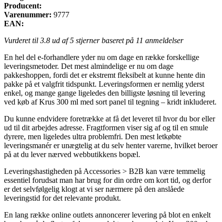
Producent:
Varenummer:
9777
EAN:
Vurderet til
3.8
ud af 5 stjerner baseret på
11
anmeldelser
En hel del e-forhandlere yder nu om dage en række forskellige
leveringsmetoder. Det mest almindelige er nu om dage
pakkeshoppen, fordi det er ekstremt fleksibelt at kunne hente din
pakke på et valgfrit tidspunkt. Leveringsformen er nemlig yderst
enkel, og mange gange ligeledes den billigste løsning til levering
ved køb af Krus 300 ml med sort panel til tegning – kridt inkluderet.
Du kunne endvidere foretrække at få det leveret til hvor du bor eller
ud til dit arbejdes adresse. Fragtformen viser sig af og til en smule
dyrere, men ligeledes ultra problemfri. Den mest letkøbte
leveringsmanér er unægtelig at du selv henter varerne, hvilket beroer
på at du lever nærved webbutikkens bopæl.
Leveringshastigheden på Accessories > B2B kan være temmelig
essentiel forudsat man har brug for din ordre om kort tid, og derfor
er det selvfølgelig klogt at vi ser nærmere på den anslåede
leveringstid for det relevante produkt.
En lang række online outlets annoncerer levering på blot en enkelt