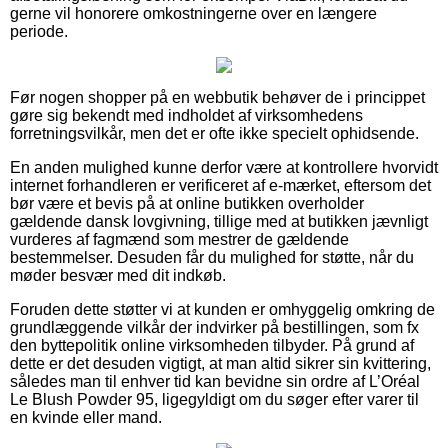
gerne vil honorere omkostningerne over en længere
periode.
Før nogen shopper på en webbutik behøver de i princippet
gøre sig bekendt med indholdet af virksomhedens
forretningsvilkår, men det er ofte ikke specielt ophidsende.
En anden mulighed kunne derfor være at kontrollere hvorvidt
internet forhandleren er verificeret af e-mærket, eftersom det
bør være et bevis på at online butikken overholder
gældende dansk lovgivning, tillige med at butikken jævnligt
vurderes af fagmænd som mestrer de gældende
bestemmelser. Desuden får du mulighed for støtte, når du
møder besvær med dit indkøb.
Foruden dette støtter vi at kunden er omhyggelig omkring de
grundlæggende vilkår der indvirker på bestillingen, som fx
den byttepolitik online virksomheden tilbyder. På grund af
dette er det desuden vigtigt, at man altid sikrer sin kvittering,
således man til enhver tid kan bevidne sin ordre af L’Oréal
Le Blush Powder 95, ligegyldigt om du søger efter varer til
en kvinde eller mand.