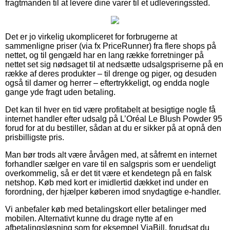
fragtmanden til at levere dine varer til et udleveringssted.
Det er jo virkelig ukompliceret for forbrugerne at
sammenligne priser (via fx PriceRunner) fra flere shops på
nettet, og til gengæld har en lang række forretninger på
nettet set sig nødsaget til at nedsætte udsalgspriserne på en
række af deres produkter – til drenge og piger, og desuden
også til damer og herrer – eftertrykkeligt, og endda nogle
gange yde fragt uden betaling.
Det kan til hver en tid være profitabelt at besigtige nogle få
internet handler efter udsalg på L’Oréal Le Blush Powder 95
forud for at du bestiller, sådan at du er sikker på at opnå den
prisbilligste pris.
Man bør trods alt være årvågen med, at såfremt en internet
forhandler sælger en vare til en salgspris som er uendeligt
overkommelig, så er det tit være et kendetegn på en falsk
netshop. Køb med kort er imidlertid dækket ind under en
forordning, der hjælper køberen imod snydagtige e-handler.
Vi anbefaler køb med betalingskort eller betalinger med
mobilen. Alternativt kunne du drage nytte af en
afbetalingsløsning som for eksempel ViaBill, forudsat du