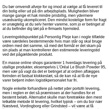
Du bør omvendt afveje for og imod at vælge at få leveret til
din bolig eller ud på din arbejdsplads. Muligheden bliver
mange gange et hak mindre prisbillig, men ydermere
usædvanlig ukompliceret. Den mindst kostelige form for fragt
er unægtelig at du selv henter varerne, som jo er betinget af
at du befinder dig tæt på e-firmaets hjemsted.
Leveringstidspunktet på Personlig Pleje kan i nogle tilfælde
være særdeles bestemmende hvis man står og skal bruge
ordren med det samme, så med det formål er det skam på
sin plads at man kontrollerer den estimerede leveringstid
ved det pågældende produkt.
En masse online shops garanterer 1 hverdags levering på
utallige produkter, eksempelvis L’Oréal Le Blush Powder 95,
men vær på vagt da det er betinget af at ordren aflægges
forinden et fastsat klokkeslæt, så de kan nå at få de nye
varer betjent inden logistikpersonalet har fri.
Nogle enkelte forhandlere på nettet yder portofri levering,
men i reglen er det så præmissen at der handles for et
bestemt beløb. Alternativt skulle man foretrække den mest
letkøbte metode til levering, hvilket typisk – om du bor nær
Næstved, Vordingborg eller Grindsted – vil være at få