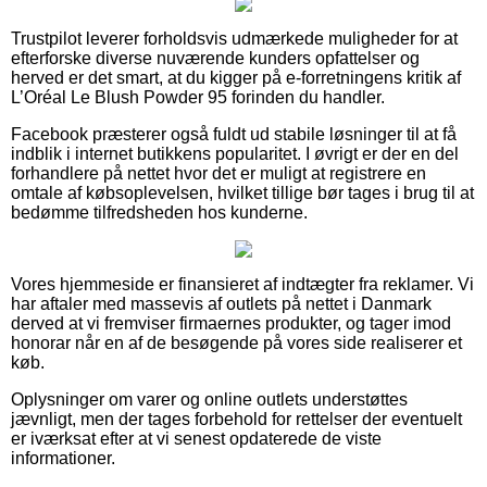
Trustpilot leverer forholdsvis udmærkede muligheder for at
efterforske diverse nuværende kunders opfattelser og
herved er det smart, at du kigger på e-forretningens kritik af
L’Oréal Le Blush Powder 95 forinden du handler.
Facebook præsterer også fuldt ud stabile løsninger til at få
indblik i internet butikkens popularitet. I øvrigt er der en del
forhandlere på nettet hvor det er muligt at registrere en
omtale af købsoplevelsen, hvilket tillige bør tages i brug til at
bedømme tilfredsheden hos kunderne.
Vores hjemmeside er finansieret af indtægter fra reklamer. Vi
har aftaler med massevis af outlets på nettet i Danmark
derved at vi fremviser firmaernes produkter, og tager imod
honorar når en af de besøgende på vores side realiserer et
køb.
Oplysninger om varer og online outlets understøttes
jævnligt, men der tages forbehold for rettelser der eventuelt
er iværksat efter at vi senest opdaterede de viste
informationer.