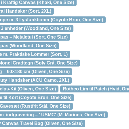
 Kraftig Canvas (Khaki, One Size)
al Handsker (Sort, 2XL)
e m. 3 Lysfunktioner (Coyote Brun, One Size)
3 enheder (Woodland, One Size)
as – Metaletui (Sort, One Size)
pas (Woodland, One Size)
 m. Praktiske Lommer (Sort, L)
lonel Gradtegn (Sølv Grå, One Size)
 – 60×180 cm (Oliven, One Size)
Duty Handsker (ACU Camo, 2XL)
ælps-Kit (Oliven, One Size)
Rothco Lim til Patch (Hvid, On
il Kort (Coyote Brun, One Size)
vesæt (Rustfrit Stål, One Size)
 indgravering – ' USMC' (M. Marines, One Size)
Canvas Travel Bag (Oliven, One Size)