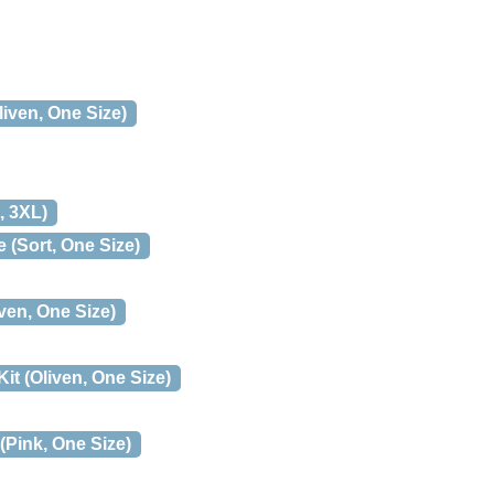
ven, One Size)
, 3XL)
(Sort, One Size)
ven, One Size)
it (Oliven, One Size)
(Pink, One Size)