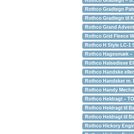
Rothco Gradtegn – U.S
Rothco Gradtegn Patc
Rothco Gradtegn til K
Rothco Grand Advent
Rothco Grid Fleece W
Rothco H Style LC-1 S
Rothco Hagesmæk – '
Rothco Halsedisse E
Rothco Handske eller 
Rothco Handsker m. D
Rothco Handy Mechan
Rothco Heldragt – TO
Rothco Heldragt til Bø
Rothco Heldragt til B
Rothco Hickory Engine