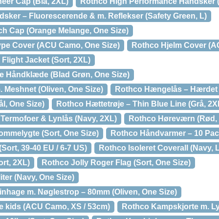
eer Cap (Blå, 2XL)
Rothco High Performance Handsker (
dsker – Fluorescerende & m. Reflekser (Safety Green, L)
ch Cap (Orange Melange, One Size)
Type Cover (ACU Camo, One Size)
Rothco Hjelm Cover (A
light Jacket (Sort, 2XL)
e Håndklæde (Blad Grøn, One Size)
Meshnet (Oliven, One Size)
Rothco Hængelås – Hærdet St
l, One Size)
Rothco Hættetrøje – Thin Blue Line (Grå, 2X
 Termofoer & Lynlås (Navy, 2XL)
Rothco Høreværn (Rød, 
ommelygte (Sort, One Size)
Rothco Håndvarmer – 10 Pack
Sort, 39-40 EU / 6-7 US)
Rothco Isoleret Coverall (Navy, L
ort, 2XL)
Rothco Jolly Roger Flag (Sort, One Size)
ter (Navy, One Size)
nhage m. Nøglestrop – 80mm (Oliven, One Size)
e kids (ACU Camo, XS / 53cm)
Rothco Kampskjorte m. Lyn