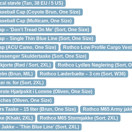
al støvle (Tan, 38 EU / 5 US)
aseball Cap (Coyote Brun, One Size)
aseball Cap (Multicam, One Size)
p – 'Don't Tread On Me' (Sort, One Size)
p – Single Thin Blue Line (Sort, One Size)
Cap (ACU Camo, One Size)
Rothco Low Profile Cargo Vest
essenger Skuldertaske (Sort, One Size)
jorte (Rød / Sort, 2XL)
Rothco Lydløs Nøglering (Sort, O
elm (Brun, M/L)
Rothco Læderbælte – 3 cm (Sort, W36)
 m. for (Sort, 2XL)
rste Hjælpskit i Lomme (Oliven, One Size)
ches (Oliven, One Size)
 Taske – 15 liter (Brun, One Size)
Rothco M65 Army jakk
e (Khaki, 2XL)
Rothco M65 Stormjakke (Sort, 2XL)
akke – 'Thin Blue Line' (Sort, 2XL)