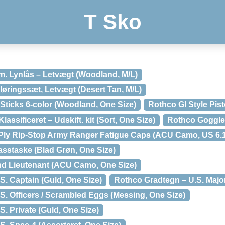
T Sko
 m. Lynlås – Letvægt (Woodland, M/L)
Sløringssæt, Letvægt (Desert Tan, M/L)
Sticks 6-color (Woodland, One Size)
Rothco GI Style Pist
ssificeret – Udskift. kit (Sort, One Size)
Rothco Goggles
Ply Rip-Stop Army Ranger Fatigue Caps (ACU Camo, US 6.1
staske (Blad Grøn, One Size)
nd Lieutenant (ACU Camo, One Size)
. Captain (Guld, One Size)
Rothco Gradtegn – U.S. Major
S. Officers / Scrambled Eggs (Messing, One Size)
. Private (Guld, One Size)