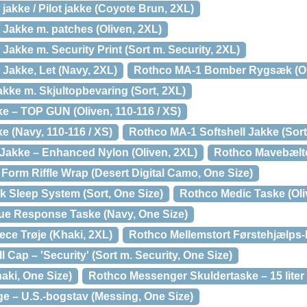
akke / Pilot jakke (Coyote Brun, 2XL)
akke m. patches (Oliven, 2XL)
kke m. Security Print (Sort m. Security, 2XL)
akke, Let (Navy, 2XL)
Rothco MA-1 Bomber Rygsæk (Oli
kke m. Skjultopbevaring (Sort, 2XL)
e – TOP GUN (Oliven, 110-116 / XS)
e (Navy, 110-116 / XS)
Rothco MA-1 Softshell Jakke (Sort
akke – Enhanced Nylon (Oliven, 2XL)
Rothco Mavebælte 
orm Riffle Wrap (Desert Digital Camo, One Size)
 Sleep System (Sort, One Size)
Rothco Medic Taske (Oli
ue Response Taske (Navy, One Size)
ce Trøje (Khaki, 2XL)
Rothco Mellemstort Førstehjælps-K
Cap – 'Security' (Sort m. Security, One Size)
ki, One Size)
Rothco Messenger Skuldertaske – 15 liter 
 – U.S.-bogstav (Messing, One Size)