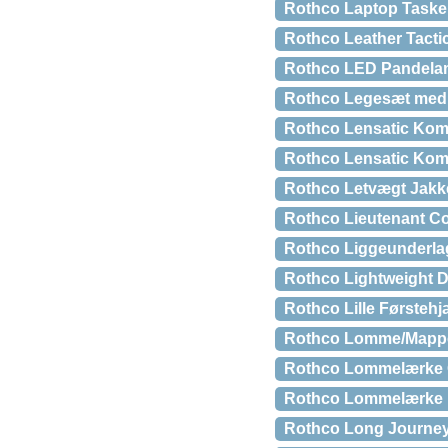
Rothco Laptop Taske i
Rothco Leather Tactic
Rothco LED Pandelamp
Rothco Legesæt med 
Rothco Lensatic Komp
Rothco Lensatic Kom
Rothco Letvægt Jakke
Rothco Lieutenant Co
Rothco Liggeunderlag
Rothco Lightweight 
Rothco Lille Førstehj
Rothco Lomme/Mappe t
Rothco Lommelærke Ga
Rothco Lommelærke m.
Rothco Long Journey 