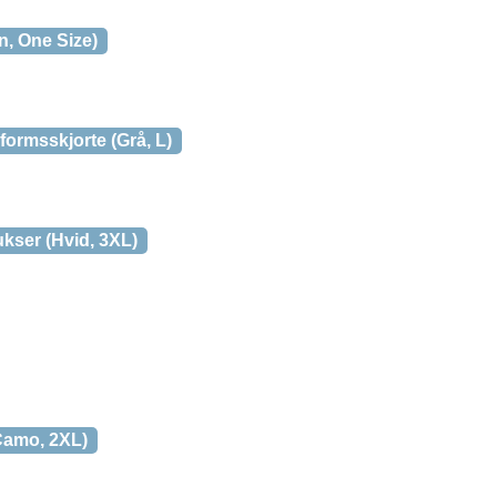
, One Size)
ormsskjorte (Grå, L)
ser (Hvid, 3XL)
 Camo, 2XL)