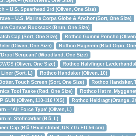
. Spec-4 (Assorteret, One Size)
h – U.S. Spearhead 3rd (Oliven, One Size)
rave – U.S. Marine Corps Globe & Anchor (Sort, One Size)
ure Canvas Rucksack (Brun, One Size)
atch Cap (Sort, One Size)
Rothco Gummi Poncho (Oliven /
eler (Oliven, One Size)
Rothco Hagerem (Blad Grøn, One
Drool Sergeant' (Woodland, One Size)
CWCS (Oliven, One Size)
Rothco Halvfinger Læderhandske
Liner (Sort, L)
Rothco Handsker (Oliven, 10)
otter, Touch Screen (Sort, One Size)
Rothco Handsker, T
ics Tool Taske (Rød, One Size)
Rothco Hat m. Myggenet 
P GUN (Oliven, 110-116 / XS)
Rothco Heldragt (Orange, 2
rn – 'Air Force Type' (Oliven, L)
ørn m. Stofmærker (Blå, L)
er Cap (Blå / Hvid stribet, US 7.0 / EU 56 cm)