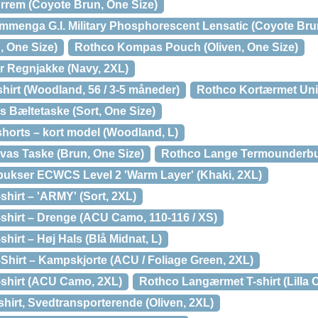
em (Coyote Brun, One Size)
enga G.I. Military Phosphorescent Lensatic (Coyote Brun
 One Size)
Rothco Kompas Pouch (Oliven, One Size)
 Regnjakke (Navy, 2XL)
hirt (Woodland, 56 / 3-5 måneder)
Rothco Kortærmet Unif
s Bæltetaske (Sort, One Size)
shorts – kort model (Woodland, L)
as Taske (Brun, One Size)
Rothco Lange Termounderbuk
ukser ECWCS Level 2 'Warm Layer' (Khaki, 2XL)
hirt – 'ARMY' (Sort, 2XL)
hirt – Drenge (ACU Camo, 110-116 / XS)
irt – Høj Hals (Blå Midnat, L)
hirt – Kampskjorte (ACU / Foliage Green, 2XL)
shirt (ACU Camo, 2XL)
Rothco Langærmet T-shirt (Lilla
hirt, Svedtransporterende (Oliven, 2XL)