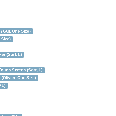
 Gul, One Size)
 Size)
r (Sort, L)
ouch Screen (Sort, L)
(Oliven, One Size)
XL)