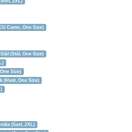
Sort, 2XL)
CU Camo, One Size)
ål (Stål, One Size)
L)
One Size)
 (Hvid, One Size)
)
lås (Sort, 2XL)