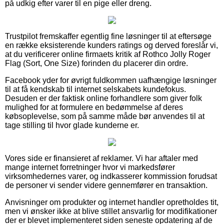
på udkig efter varer til en pige eller dreng.
Trustpilot fremskaffer egentlig fine løsninger til at eftersøge
en række eksisterende kunders ratings og derved foreslår vi,
at du verificerer online firmaets kritik af Rothco Jolly Roger
Flag (Sort, One Size) forinden du placerer din ordre.
Facebook yder for øvrigt fuldkommen uafhængige løsninger
til at få kendskab til internet selskabets kundefokus.
Desuden er der faktisk online forhandlere som giver folk
mulighed for at formulere en bedømmelse af deres
købsoplevelse, som på samme måde bør anvendes til at
tage stilling til hvor glade kunderne er.
Vores side er finansieret af reklamer. Vi har aftaler med
mange internet forretninger hvor vi markedsfører
virksomhedernes varer, og indkasserer kommission forudsat
de personer vi sender videre gennemfører en transaktion.
Anvisninger om produkter og internet handler opretholdes tit,
men vi ønsker ikke at blive stillet ansvarlig for modifikationer
der er blevet implementeret siden seneste opdatering af de