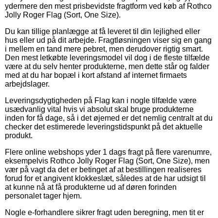
ydermere den mest prisbevidste fragtform ved køb af Rothco
Jolly Roger Flag (Sort, One Size).
Du kan tillige planlægge at få leveret til din lejlighed eller
hus eller ud på dit arbejde. Fragtløsningen viser sig en gang
i mellem en tand mere pebret, men derudover rigtig smart.
Den mest letkøbte leveringsmodel vil dog i de fleste tilfælde
være at du selv henter produkterne, men dette står og falder
med at du har bopæl i kort afstand af internet firmaets
arbejdslager.
Leveringsdygtigheden på Flag kan i nogle tilfælde være
usædvanlig vital hvis vi absolut skal bruge produkterne
inden for få dage, så i det øjemed er det nemlig centralt at du
checker det estimerede leveringstidspunkt på det aktuelle
produkt.
Flere online webshops yder 1 dags fragt på flere varenumre,
eksempelvis Rothco Jolly Roger Flag (Sort, One Size), men
vær på vagt da det er betinget af at bestillingen realiseres
forud for et angivent klokkeslæt, således at de har udsigt til
at kunne nå at få produkterne ud af døren forinden
personalet tager hjem.
Nogle e-forhandlere sikrer fragt uden beregning, men tit er