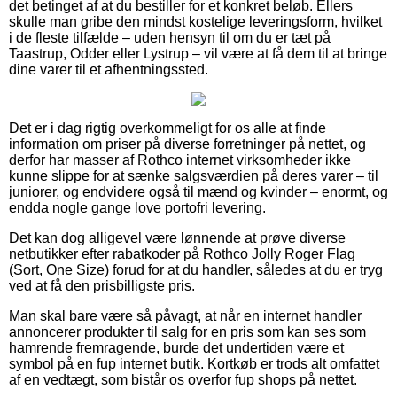
det betinget af at du bestiller for et konkret beløb. Ellers
skulle man gribe den mindst kostelige leveringsform, hvilket
i de fleste tilfælde – uden hensyn til om du er tæt på
Taastrup, Odder eller Lystrup – vil være at få dem til at bringe
dine varer til et afhentningssted.
Det er i dag rigtig overkommeligt for os alle at finde
information om priser på diverse forretninger på nettet, og
derfor har masser af Rothco internet virksomheder ikke
kunne slippe for at sænke salgsværdien på deres varer – til
juniorer, og endvidere også til mænd og kvinder – enormt, og
endda nogle gange love portofri levering.
Det kan dog alligevel være lønnende at prøve diverse
netbutikker efter rabatkoder på Rothco Jolly Roger Flag
(Sort, One Size) forud for at du handler, således at du er tryg
ved at få den prisbilligste pris.
Man skal bare være så påvagt, at når en internet handler
annoncerer produkter til salg for en pris som kan ses som
hamrende fremragende, burde det undertiden være et
symbol på en fup internet butik. Kortkøb er trods alt omfattet
af en vedtægt, som bistår os overfor fup shops på nettet.