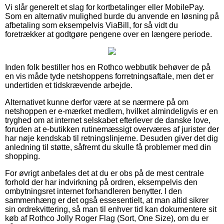
Vi slår generelt et slag for kortbetalinger eller MobilePay.
Som en alternativ mulighed burde du anvende en løsning på
afbetaling som eksempelvis ViaBill, for så vidt du
foretrækker at godtgøre pengene over en længere periode.
Inden folk bestiller hos en Rothco webbutik behøver de på
en vis måde tyde netshoppens forretningsaftale, men det er
undertiden et tidskrævende arbejde.
Alternativet kunne derfor være at se nærmere på om
netshoppen er e-mærket medlem, hvilket almindeligvis er en
tryghed om at internet selskabet efterlever de danske love,
foruden at e-butikken rutinemæssigt overværes af jurister der
har nøje kendskab til retningslinjerne. Desuden giver det dig
anledning til støtte, såfremt du skulle få problemer med din
shopping.
For øvrigt anbefales det at du er obs på de mest centrale
forhold der har indvirkning på ordren, eksempelvis den
ombytningsret internet forhandleren benytter. I den
sammenhæng er det også essesentielt, at man altid sikrer
sin ordrekvittering, så man til enhver tid kan dokumentere sit
køb af Rothco Jolly Roger Flag (Sort, One Size), om du er