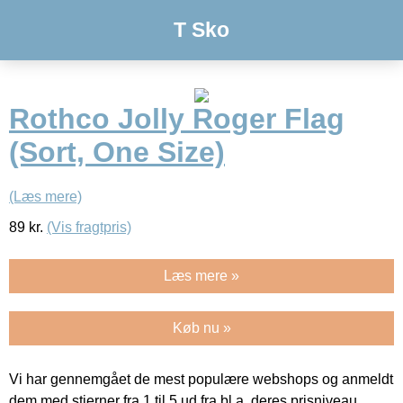
T Sko
Rothco Jolly Roger Flag
(Sort, One Size)
(Læs mere)
89
kr.
(Vis fragtpris)
Læs mere »
Køb nu »
Vi har gennemgået de mest populære webshops og anmeldt
dem med stjerner fra 1 til 5 ud fra bl.a. deres prisniveau,