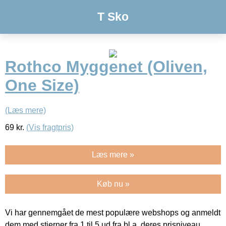
T Sko
Rothco Myggenet (Oliven,
One Size)
(Læs mere)
69
kr.
(Vis fragtpris)
Læs mere »
Køb nu »
Vi har gennemgået de mest populære webshops og anmeldt
dem med stjerner fra 1 til 5 ud fra bl.a. deres prisniveau,