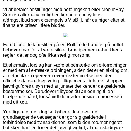
Vi anbefaler bestillinger med betalingskort eller MobilePay.
Som en alternativ mulighed kunne du udnytte et
afdragstilbud som eksempelvis ViaBill, når du higer efter at
finansiere prisen i flere bidder.
Forud for at folk bestiller på en Rothco forhandler på nettet
behøver man for at være sikker løbe igennem e-butikkens
regler, det er dog ofte ikke særlig morsomt.
Et alternativt forslag kan være at bemærke om e-forretningen
er medlem af e-mærke ordningen, siden det er en sikring om
at netbutikken opererer i overensstemmelse med den
officielle danske lovgivning, tillige med at internet shoppen
jævnligt føres tilsyn med af jurister der kender de gældende
bestemmelser. Derudover tilbydes du anledning til en
hjælpende hånd, for så vidt du møder besvær i processen
med dit køb.
Yderligere er det klogt at køber er klar over de
grundlæggende vedtægter der gør sig gældende i
forbindelse med transaktionen, som fx den returneringsret
butikken har. Derfor er det i øvrigt vigtigt, at man stadigvæk