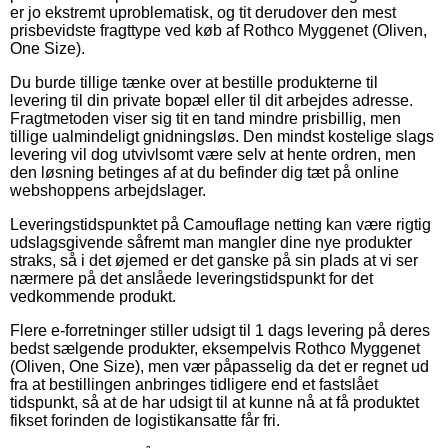
er jo ekstremt uproblematisk, og tit derudover den mest
prisbevidste fragttype ved køb af Rothco Myggenet (Oliven,
One Size).
Du burde tillige tænke over at bestille produkterne til
levering til din private bopæl eller til dit arbejdes adresse.
Fragtmetoden viser sig tit en tand mindre prisbillig, men
tillige ualmindeligt gnidningsløs. Den mindst kostelige slags
levering vil dog utvivlsomt være selv at hente ordren, men
den løsning betinges af at du befinder dig tæt på online
webshoppens arbejdslager.
Leveringstidspunktet på Camouflage netting kan være rigtig
udslagsgivende såfremt man mangler dine nye produkter
straks, så i det øjemed er det ganske på sin plads at vi ser
nærmere på det anslåede leveringstidspunkt for det
vedkommende produkt.
Flere e-forretninger stiller udsigt til 1 dags levering på deres
bedst sælgende produkter, eksempelvis Rothco Myggenet
(Oliven, One Size), men vær påpasselig da det er regnet ud
fra at bestillingen anbringes tidligere end et fastslået
tidspunkt, så at de har udsigt til at kunne nå at få produktet
fikset forinden de logistikansatte får fri.