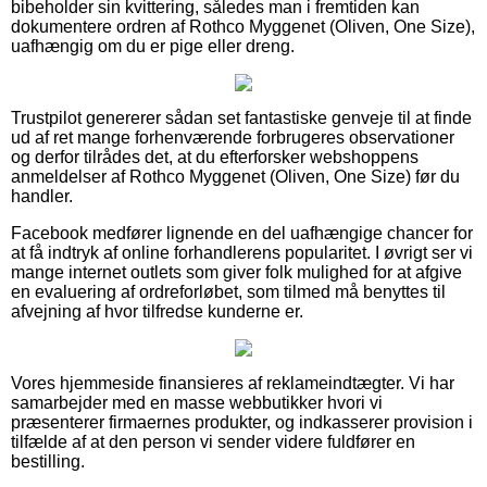
bibeholder sin kvittering, således man i fremtiden kan
dokumentere ordren af Rothco Myggenet (Oliven, One Size),
uafhængig om du er pige eller dreng.
Trustpilot genererer sådan set fantastiske genveje til at finde
ud af ret mange forhenværende forbrugeres observationer
og derfor tilrådes det, at du efterforsker webshoppens
anmeldelser af Rothco Myggenet (Oliven, One Size) før du
handler.
Facebook medfører lignende en del uafhængige chancer for
at få indtryk af online forhandlerens popularitet. I øvrigt ser vi
mange internet outlets som giver folk mulighed for at afgive
en evaluering af ordreforløbet, som tilmed må benyttes til
afvejning af hvor tilfredse kunderne er.
Vores hjemmeside finansieres af reklameindtægter. Vi har
samarbejder med en masse webbutikker hvori vi
præsenterer firmaernes produkter, og indkasserer provision i
tilfælde af at den person vi sender videre fuldfører en
bestilling.