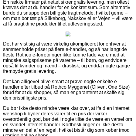
En række firmaer på nettet sikrer gratis levering, men oftest
kræves det at du handler for en konkret sum. Som alternativ
burde du snuppe den billigste fragtmetode, hvilket gerne –
om man bor tæt på Silkeborg, Nakskov eller Vejen – vil være
at få bragt dine produkter til et udleveringssted.
Det har vist sig at være virkelig ukompliceret for enhver at
sammenholde priser på flere e-handler, og så har langt de
fleste Rothco e-forretninger ikke kunne lade være med at
mindske salgspriserne på varerne – til børn, og endvidere
også til kvinder og mænd – drastisk, og endda nogle gange
frembyde gratis levering.
Det kan alligevel blive smart at prøve nogle enkelte e-
handler efter tilbud på Rothco Myggenet (Oliven, One Size)
forud for at du shopper, så man er garanteret at skaffe sig
den prisbilligste pris.
Du bør ikke desto mindre være klar over, at ifald en internet
webshop tilbyder deres varer til en pris der virker
overordentlig god, bør det i nogle tilfælde være en varsel om
en svindel internet handler. Kortbestillinger er ikke desto
mindre en del af en regel, hvilket bistår dig som køber imod
uærlige online shops.