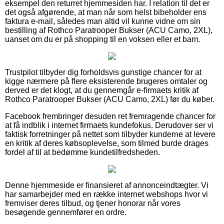
eksempel den returret hjemmesiden har. I relation til det er
det også afgørende, at man når som helst bibeholder ens
faktura e-mail, således man altid vil kunne vidne om sin
bestilling af Rothco Paratrooper Bukser (ACU Camo, 2XL),
uanset om du er på shopping til en voksen eller et barn.
Trustpilot tilbyder dig forholdsvis gunstige chancer for at
kigge nærmere på flere eksisterende brugeres omtaler og
derved er det klogt, at du gennemgår e-firmaets kritik af
Rothco Paratrooper Bukser (ACU Camo, 2XL) før du køber.
Facebook frembringer desuden ret fremragende chancer for
at få indblik i internet firmaets kundefokus. Derudover ser vi
faktisk forretninger på nettet som tilbyder kunderne at levere
en kritik af deres købsoplevelse, som tilmed burde drages
fordel af til at bedømme kundetilfredsheden.
Denne hjemmeside er finansieret af annonceindtægter. Vi
har samarbejder med en række internet webshops hvor vi
fremviser deres tilbud, og tjener honorar når vores
besøgende gennemfører en ordre.