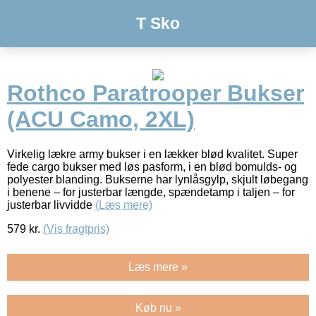
T Sko
Rothco Paratrooper Bukser
(ACU Camo, 2XL)
Virkelig lækre army bukser i en lækker blød kvalitet. Super
fede cargo bukser med løs pasform, i en blød bomulds- og
polyester blanding. Bukserne har lynlåsgylp, skjult løbegang
i benene – for justerbar længde, spændetamp i taljen – for
justerbar livvidde
(Læs mere)
579
kr.
(Vis fragtpris)
Læs mere »
Køb nu »