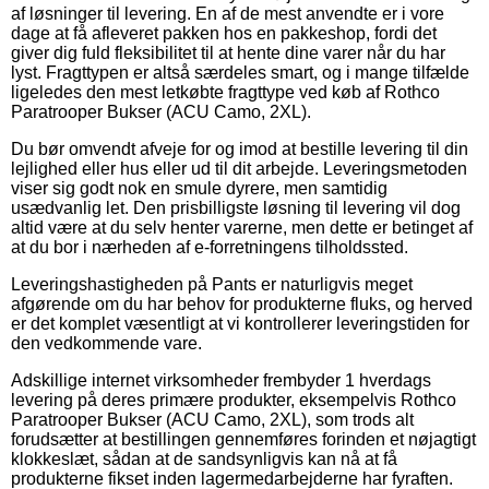
af løsninger til levering. En af de mest anvendte er i vore
dage at få afleveret pakken hos en pakkeshop, fordi det
giver dig fuld fleksibilitet til at hente dine varer når du har
lyst. Fragttypen er altså særdeles smart, og i mange tilfælde
ligeledes den mest letkøbte fragttype ved køb af Rothco
Paratrooper Bukser (ACU Camo, 2XL).
Du bør omvendt afveje for og imod at bestille levering til din
lejlighed eller hus eller ud til dit arbejde. Leveringsmetoden
viser sig godt nok en smule dyrere, men samtidig
usædvanlig let. Den prisbilligste løsning til levering vil dog
altid være at du selv henter varerne, men dette er betinget af
at du bor i nærheden af e-forretningens tilholdssted.
Leveringshastigheden på Pants er naturligvis meget
afgørende om du har behov for produkterne fluks, og herved
er det komplet væsentligt at vi kontrollerer leveringstiden for
den vedkommende vare.
Adskillige internet virksomheder frembyder 1 hverdags
levering på deres primære produkter, eksempelvis Rothco
Paratrooper Bukser (ACU Camo, 2XL), som trods alt
forudsætter at bestillingen gennemføres forinden et nøjagtigt
klokkeslæt, sådan at de sandsynligvis kan nå at få
produkterne fikset inden lagermedarbejderne har fyraften.