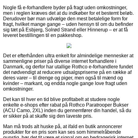
Nogle få e-forhandlere byder på fragt uden omkostninger,
men i reglen kræves det at du indkøber for et bestemt beløb.
Derudover bør man udvælge den mest betalelige form for
fragt, hvilket mange gange – uden hensyn til om du befinder
sig tæt på Esbjerg, Solrød Strand eller Hinnerup – er at få
leveret bestillingen til en pakkeshop.
Det er efterhånden ultra enkelt for almindelige mennesker at
sammenligne priser på diverse internet forhandlere i
Danmark, og derfor har utallige Rothco e-forhandlere fundet
det nødvendigt at reducere udsalgspriserne på en række af
deres varer – til drenge og piger, men også til mænd og
kvinder – markant, og endda nogle gange love fragt uden
omkostninger.
Det kan til hver en tid blive profitabelt at studere nogle
enkelte e-shops efter rabat på Rothco Paratrooper Bukser
(ACU Camo, 2XL) inden du gennemfører din handel, så du
er sikker på at skaffe sig den laveste pris.
Man må trods alt huske på, at ifald en butik annoncerer
produkter for en pris som kan ses som himmelråbende
gunstig, bør det tit være et signal om en bedragerisk internet