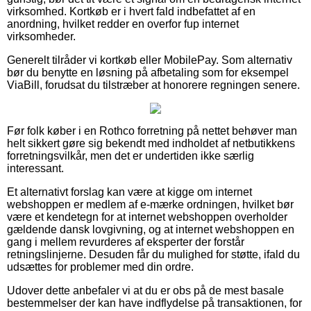
virksomhed. Kortkøb er i hvert fald indbefattet af en
anordning, hvilket redder en overfor fup internet
virksomheder.
Generelt tilråder vi kortkøb eller MobilePay. Som alternativ
bør du benytte en løsning på afbetaling som for eksempel
ViaBill, forudsat du tilstræber at honorere regningen senere.
Før folk køber i en Rothco forretning på nettet behøver man
helt sikkert gøre sig bekendt med indholdet af netbutikkens
forretningsvilkår, men det er undertiden ikke særlig
interessant.
Et alternativt forslag kan være at kigge om internet
webshoppen er medlem af e-mærke ordningen, hvilket bør
være et kendetegn for at internet webshoppen overholder
gældende dansk lovgivning, og at internet webshoppen en
gang i mellem revurderes af eksperter der forstår
retningslinjerne. Desuden får du mulighed for støtte, ifald du
udsættes for problemer med din ordre.
Udover dette anbefaler vi at du er obs på de mest basale
bestemmelser der kan have indflydelse på transaktionen, for