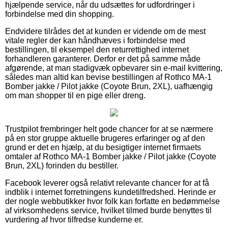
hjælpende service, når du udsættes for udfordringer i
forbindelse med din shopping.
Endvidere tilrådes det at kunden er vidende om de mest
vitale regler der kan håndhæves i forbindelse med
bestillingen, til eksempel den returrettighed internet
forhandleren garanterer. Derfor er det på samme måde
afgørende, at man stadigvæk opbevarer sin e-mail kvittering,
således man altid kan bevise bestillingen af Rothco MA-1
Bomber jakke / Pilot jakke (Coyote Brun, 2XL), uafhængig
om man shopper til en pige eller dreng.
Trustpilot frembringer helt gode chancer for at se nærmere
på en stor gruppe aktuelle brugeres erfaringer og af den
grund er det en hjælp, at du besigtiger internet firmaets
omtaler af Rothco MA-1 Bomber jakke / Pilot jakke (Coyote
Brun, 2XL) forinden du bestiller.
Facebook leverer også relativt relevante chancer for at få
indblik i internet forretningens kundetilfredshed. Herinde er
der nogle webbutikker hvor folk kan forfatte en bedømmelse
af virksomhedens service, hvilket tilmed burde benyttes til
vurdering af hvor tilfredse kunderne er.