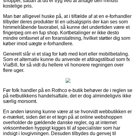
shopper, sådan at du er tryg ved at antage den mindst
kostelige pris.
Man bør alligevel huske på, at i tilfælde af at en e-forhandler
tilbyder deres produkter til en udsalgspris der kan ses som
himmelråbende favorabel, så kunne det undertiden være et
fingerpeg om en fup shop. Kortbetalinger er ikke desto
mindre omfavnet af en foranstaltning, hvilket støtter dig som
køber imod uægte e-forhandlere.
Generelt slår vi et slag for køb med kort eller mobilbetaling.
Som et alternativ kunne du anvende et afdragstilbud som fx
ViaBill, for så vidt du hellere vil honorere regningen over
flere uger.
Før folk handler på en Rothco e-butik behøver de i reglen se
på netbutikkens handelsaftale, det er dog almindeligvis ikke
særlig morsomt.
En anden løsning kunne være at se hvorvidt webbutikken er
e-mærket, siden det er et tegn på at online webshoppen
overholder de gældende danske regler, og at internet
virksomheden hyppigt kigges til af specialister som har
indsigt i lovgivningen. Desuden tilbydes du genvej til