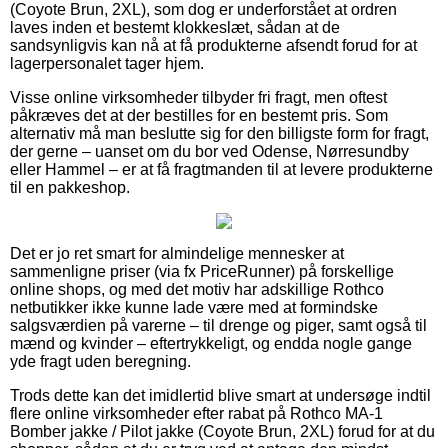
(Coyote Brun, 2XL), som dog er underforstået at ordren
laves inden et bestemt klokkeslæt, sådan at de
sandsynligvis kan nå at få produkterne afsendt forud for at
lagerpersonalet tager hjem.
Visse online virksomheder tilbyder fri fragt, men oftest
påkræves det at der bestilles for en bestemt pris. Som
alternativ må man beslutte sig for den billigste form for fragt,
der gerne – uanset om du bor ved Odense, Nørresundby
eller Hammel – er at få fragtmanden til at levere produkterne
til en pakkeshop.
Det er jo ret smart for almindelige mennesker at
sammenligne priser (via fx PriceRunner) på forskellige
online shops, og med det motiv har adskillige Rothco
netbutikker ikke kunne lade være med at formindske
salgsværdien på varerne – til drenge og piger, samt også til
mænd og kvinder – eftertrykkeligt, og endda nogle gange
yde fragt uden beregning.
Trods dette kan det imidlertid blive smart at undersøge indtil
flere online virksomheder efter rabat på Rothco MA-1
Bomber jakke / Pilot jakke (Coyote Brun, 2XL) forud for at du