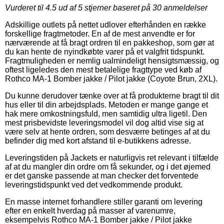
Vurderet til
4.5
ud af 5 stjerner baseret på
30
anmeldelser
Adskillige outlets på nettet udlover efterhånden en række
forskellige fragtmetoder. En af de mest anvendte er for
nærværende at få bragt ordren til en pakkeshop, som gør at
du kan hente de nyindkøbte varer på et valgfrit tidspunkt.
Fragtmuligheden er nemlig ualmindeligt hensigtsmæssig, og
oftest ligeledes den mest betalelige fragttype ved køb af
Rothco MA-1 Bomber jakke / Pilot jakke (Coyote Brun, 2XL).
Du kunne derudover tænke over at få produkterne bragt til dit
hus eller til din arbejdsplads. Metoden er mange gange et
hak mere omkostningsfuld, men samtidig ultra ligetil. Den
mest prisbevidste leveringsmodel vil dog altid vise sig at
være selv at hente ordren, som desværre betinges af at du
befinder dig med kort afstand til e-butikkens adresse.
Leveringstiden på Jackets er naturligvis ret relevant i tilfælde
af at du mangler din ordre om få sekunder, og i det øjemed
er det ganske passende at man checker det forventede
leveringstidspunkt ved det vedkommende produkt.
En masse internet forhandlere stiller garanti om levering
efter en enkelt hverdag på masser af varenumre,
eksempelvis Rothco MA-1 Bomber jakke / Pilot jakke