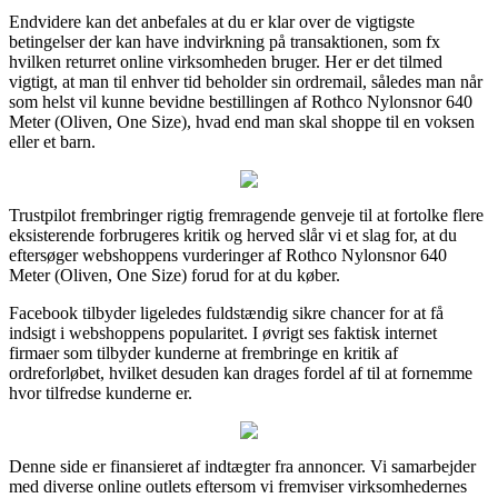
Endvidere kan det anbefales at du er klar over de vigtigste
betingelser der kan have indvirkning på transaktionen, som fx
hvilken returret online virksomheden bruger. Her er det tilmed
vigtigt, at man til enhver tid beholder sin ordremail, således man når
som helst vil kunne bevidne bestillingen af Rothco Nylonsnor 640
Meter (Oliven, One Size), hvad end man skal shoppe til en voksen
eller et barn.
Trustpilot frembringer rigtig fremragende genveje til at fortolke flere
eksisterende forbrugeres kritik og herved slår vi et slag for, at du
eftersøger webshoppens vurderinger af Rothco Nylonsnor 640
Meter (Oliven, One Size) forud for at du køber.
Facebook tilbyder ligeledes fuldstændig sikre chancer for at få
indsigt i webshoppens popularitet. I øvrigt ses faktisk internet
firmaer som tilbyder kunderne at frembringe en kritik af
ordreforløbet, hvilket desuden kan drages fordel af til at fornemme
hvor tilfredse kunderne er.
Denne side er finansieret af indtægter fra annoncer. Vi samarbejder
med diverse online outlets eftersom vi fremviser virksomhedernes