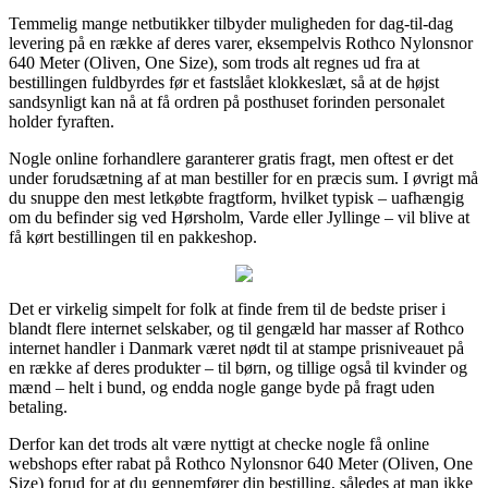
Temmelig mange netbutikker tilbyder muligheden for dag-til-dag
levering på en række af deres varer, eksempelvis Rothco Nylonsnor
640 Meter (Oliven, One Size), som trods alt regnes ud fra at
bestillingen fuldbyrdes før et fastslået klokkeslæt, så at de højst
sandsynligt kan nå at få ordren på posthuset forinden personalet
holder fyraften.
Nogle online forhandlere garanterer gratis fragt, men oftest er det
under forudsætning af at man bestiller for en præcis sum. I øvrigt må
du snuppe den mest letkøbte fragtform, hvilket typisk – uafhængig
om du befinder sig ved Hørsholm, Varde eller Jyllinge – vil blive at
få kørt bestillingen til en pakkeshop.
Det er virkelig simpelt for folk at finde frem til de bedste priser i
blandt flere internet selskaber, og til gengæld har masser af Rothco
internet handler i Danmark været nødt til at stampe prisniveauet på
en række af deres produkter – til børn, og tillige også til kvinder og
mænd – helt i bund, og endda nogle gange byde på fragt uden
betaling.
Derfor kan det trods alt være nyttigt at checke nogle få online
webshops efter rabat på Rothco Nylonsnor 640 Meter (Oliven, One
Size) forud for at du gennemfører din bestilling, således at man ikke