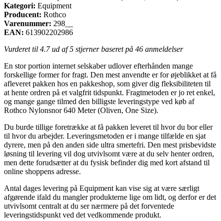
Kategori:
Equipment
Producent:
Rothco
Varenummer:
298__
EAN:
613902202986
Vurderet til
4.7
ud af 5 stjerner baseret på
46
anmeldelser
En stor portion internet selskaber udlover efterhånden mange
forskellige former for fragt. Den mest anvendte er for øjeblikket at få
afleveret pakken hos en pakkeshop, som giver dig fleksibiliteten til
at hente ordren på et valgfrit tidspunkt. Fragtmetoden er jo ret enkel,
og mange gange tilmed den billigste leveringstype ved køb af
Rothco Nylonsnor 640 Meter (Oliven, One Size).
Du burde tillige foretrække at få pakken leveret til hvor du bor eller
til hvor du arbejder. Leveringsmetoden er i mange tilfælde en sjat
dyrere, men på den anden side ultra smertefri. Den mest prisbevidste
løsning til levering vil dog utvivlsomt være at du selv henter ordren,
men dette forudsætter at du fysisk befinder dig med kort afstand til
online shoppens adresse.
Antal dages levering på Equipment kan vise sig at være særligt
afgørende ifald du mangler produkterne lige om lidt, og derfor er det
utvivlsomt centralt at du ser nærmere på det forventede
leveringstidspunkt ved det vedkommende produkt.