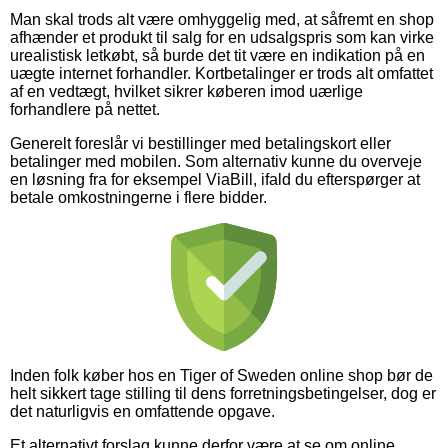
Man skal trods alt være omhyggelig med, at såfremt en shop
afhænder et produkt til salg for en udsalgspris som kan virke
urealistisk letkøbt, så burde det tit være en indikation på en
uægte internet forhandler. Kortbetalinger er trods alt omfattet
af en vedtægt, hvilket sikrer køberen imod uærlige
forhandlere på nettet.
Generelt foreslår vi bestillinger med betalingskort eller
betalinger med mobilen. Som alternativ kunne du overveje
en løsning fra for eksempel ViaBill, ifald du efterspørger at
betale omkostningerne i flere bidder.
Inden folk køber hos en Tiger of Sweden online shop bør de
helt sikkert tage stilling til dens forretningsbetingelser, dog er
det naturligvis en omfattende opgave.
Et alternativt forslag kunne derfor være at se om online