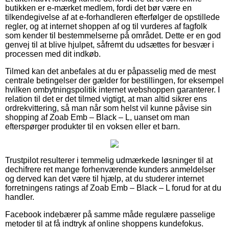
butikken er e-mærket medlem, fordi det bør være en
tilkendegivelse af at e-forhandleren efterfølger de opstillede
regler, og at internet shoppen af og til vurderes af fagfolk
som kender til bestemmelserne på området. Dette er en god
genvej til at blive hjulpet, såfremt du udsættes for besvær i
processen med dit indkøb.
Tilmed kan det anbefales at du er påpasselig med de mest
centrale betingelser der gælder for bestillingen, for eksempel
hvilken ombytningspolitik internet webshoppen garanterer. I
relation til det er det tilmed vigtigt, at man altid sikrer ens
ordrekvittering, så man når som helst vil kunne påvise sin
shopping af Zoab Emb – Black – L, uanset om man
efterspørger produkter til en voksen eller et barn.
Trustpilot resulterer i temmelig udmærkede løsninger til at
dechifrere ret mange forhenværende kunders anmeldelser
og derved kan det være til hjælp, at du studerer internet
forretningens ratings af Zoab Emb – Black – L forud for at du
handler.
Facebook indebærer på samme måde regulære passelige
metoder til at få indtryk af online shoppens kundefokus.