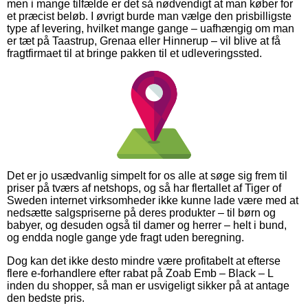
men i mange tilfælde er det så nødvendigt at man køber for
et præcist beløb. I øvrigt burde man vælge den prisbilligste
type af levering, hvilket mange gange – uafhængig om man
er tæt på Taastrup, Grenaa eller Hinnerup – vil blive at få
fragtfirmaet til at bringe pakken til et udleveringssted.
Det er jo usædvanlig simpelt for os alle at søge sig frem til
priser på tværs af netshops, og så har flertallet af Tiger of
Sweden internet virksomheder ikke kunne lade være med at
nedsætte salgspriserne på deres produkter – til børn og
babyer, og desuden også til damer og herrer – helt i bund,
og endda nogle gange yde fragt uden beregning.
Dog kan det ikke desto mindre være profitabelt at efterse
flere e-forhandlere efter rabat på Zoab Emb – Black – L
inden du shopper, så man er usvigeligt sikker på at antage
den bedste pris.