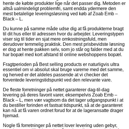
hente de købte produkter lige når det passer dig. Metoden er
altså ualmindeligt problemfri, samt endda ydermere den
mest betalelige leveringsløsning ved køb af Zoab Emb –
Black – L.
Du kunne på samme måde udse dig at få produkterne bragt
til dit hus eller til adressen hvor du arbejder. Leveringstypen
viser sig til tider en sjat mere omkostningsfuld, men
derudover temmelig praktisk. Den mest prisbevidste løsning
er dog at hente pakken selv, som jo står og falder med at du
har bopæl med kort afstand til online webshoppens bopæl.
Fragtperioden på Best selling products er naturligvis ultra
essentiel om vi absolut skal bruge varerne med det samme,
og herved er det aldeles passende at vi checker det
forventede leveringstidspunkt ved den relevante vare.
De fleste forretninger på nettet garanterer dag-til-dag
levering på deres favorit varer, eksempelvis Zoab Emb –
Black – L, men vær vagtsom da det tager udgangspunkt i at
du bestiller forinden et fastsat tidspunkt, så at de garanteret
kan nå at få varen ordnet forud for at de lageransatte drager
hjemad.
Nogle få forretninger på nettet lover levering uden gebyr,