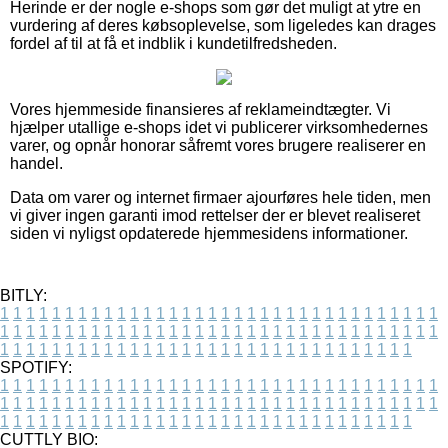
Herinde er der nogle e-shops som gør det muligt at ytre en
vurdering af deres købsoplevelse, som ligeledes kan drages
fordel af til at få et indblik i kundetilfredsheden.
Vores hjemmeside finansieres af reklameindtægter. Vi
hjælper utallige e-shops idet vi publicerer virksomhedernes
varer, og opnår honorar såfremt vores brugere realiserer en
handel.
Data om varer og internet firmaer ajourføres hele tiden, men
vi giver ingen garanti imod rettelser der er blevet realiseret
siden vi nyligst opdaterede hjemmesidens informationer.
BITLY:
1
1
1
1
1
1
1
1
1
1
1
1
1
1
1
1
1
1
1
1
1
1
1
1
1
1
1
1
1
1
1
1
1
1
1
1
1
1
1
1
1
1
1
1
1
1
1
1
1
1
1
1
1
1
1
1
1
1
1
1
1
1
1
1
1
1
1
1
1
1
1
1
1
1
1
1
1
1
1
1
1
1
1
1
1
1
1
1
1
1
1
1
1
1
1
1
1
1
1
1
SPOTIFY:
1
1
1
1
1
1
1
1
1
1
1
1
1
1
1
1
1
1
1
1
1
1
1
1
1
1
1
1
1
1
1
1
1
1
1
1
1
1
1
1
1
1
1
1
1
1
1
1
1
1
1
1
1
1
1
1
1
1
1
1
1
1
1
1
1
1
1
1
1
1
1
1
1
1
1
1
1
1
1
1
1
1
1
1
1
1
1
1
1
1
1
1
1
1
1
1
1
1
1
1
CUTTLY BIO: