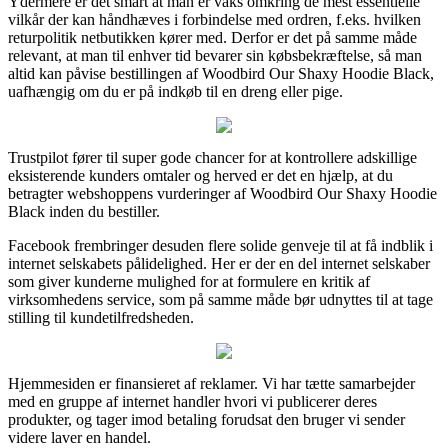
Ydermere er det smart at man er vaks omkring de mest essentielle
vilkår der kan håndhæves i forbindelse med ordren, f.eks. hvilken
returpolitik netbutikken kører med. Derfor er det på samme måde
relevant, at man til enhver tid bevarer sin købsbekræftelse, så man
altid kan påvise bestillingen af Woodbird Our Shaxy Hoodie Black,
uafhængig om du er på indkøb til en dreng eller pige.
Trustpilot fører til super gode chancer for at kontrollere adskillige
eksisterende kunders omtaler og herved er det en hjælp, at du
betragter webshoppens vurderinger af Woodbird Our Shaxy Hoodie
Black inden du bestiller.
Facebook frembringer desuden flere solide genveje til at få indblik i
internet selskabets pålidelighed. Her er der en del internet selskaber
som giver kunderne mulighed for at formulere en kritik af
virksomhedens service, som på samme måde bør udnyttes til at tage
stilling til kundetilfredsheden.
Hjemmesiden er finansieret af reklamer. Vi har tætte samarbejder
med en gruppe af internet handler hvori vi publicerer deres
produkter, og tager imod betaling forudsat den bruger vi sender
videre laver en handel.