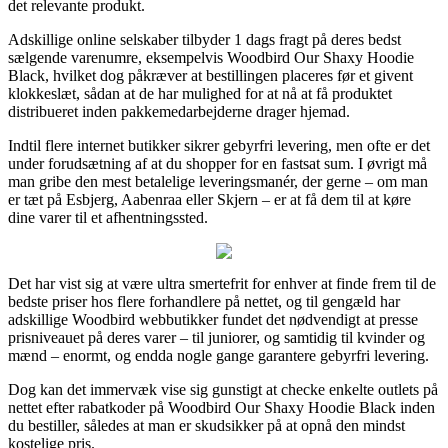
det relevante produkt.
Adskillige online selskaber tilbyder 1 dags fragt på deres bedst
sælgende varenumre, eksempelvis Woodbird Our Shaxy Hoodie
Black, hvilket dog påkræver at bestillingen placeres før et givent
klokkeslæt, sådan at de har mulighed for at nå at få produktet
distribueret inden pakkemedarbejderne drager hjemad.
Indtil flere internet butikker sikrer gebyrfri levering, men ofte er det
under forudsætning af at du shopper for en fastsat sum. I øvrigt må
man gribe den mest betalelige leveringsmanér, der gerne – om man
er tæt på Esbjerg, Aabenraa eller Skjern – er at få dem til at køre
dine varer til et afhentningssted.
Det har vist sig at være ultra smertefrit for enhver at finde frem til de
bedste priser hos flere forhandlere på nettet, og til gengæld har
adskillige Woodbird webbutikker fundet det nødvendigt at presse
prisniveauet på deres varer – til juniorer, og samtidig til kvinder og
mænd – enormt, og endda nogle gange garantere gebyrfri levering.
Dog kan det immervæk vise sig gunstigt at checke enkelte outlets på
nettet efter rabatkoder på Woodbird Our Shaxy Hoodie Black inden
du bestiller, således at man er skudsikker på at opnå den mindst
kostelige pris.