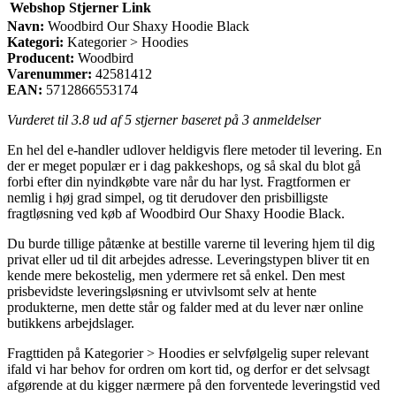
Webshop
Stjerner
Link
Navn:
Woodbird Our Shaxy Hoodie Black
Kategori:
Kategorier > Hoodies
Producent:
Woodbird
Varenummer:
42581412
EAN:
5712866553174
Vurderet til
3.8
ud af 5 stjerner baseret på
3
anmeldelser
En hel del e-handler udlover heldigvis flere metoder til levering. En
der er meget populær er i dag pakkeshops, og så skal du blot gå
forbi efter din nyindkøbte vare når du har lyst. Fragtformen er
nemlig i høj grad simpel, og tit derudover den prisbilligste
fragtløsning ved køb af Woodbird Our Shaxy Hoodie Black.
Du burde tillige påtænke at bestille varerne til levering hjem til dig
privat eller ud til dit arbejdes adresse. Leveringstypen bliver tit en
kende mere bekostelig, men ydermere ret så enkel. Den mest
prisbevidste leveringsløsning er utvivlsomt selv at hente
produkterne, men dette står og falder med at du lever nær online
butikkens arbejdslager.
Fragttiden på Kategorier > Hoodies er selvfølgelig super relevant
ifald vi har behov for ordren om kort tid, og derfor er det selvsagt
afgørende at du kigger nærmere på den forventede leveringstid ved