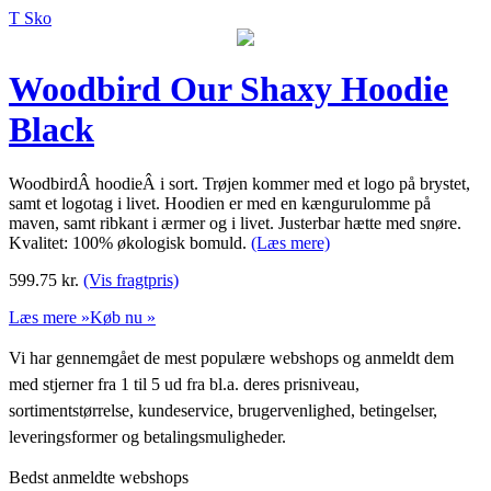
T Sko
Woodbird Our Shaxy Hoodie
Black
WoodbirdÂ hoodieÂ i sort. Trøjen kommer med et logo på brystet,
samt et logotag i livet. Hoodien er med en kængurulomme på
maven, samt ribkant i ærmer og i livet. Justerbar hætte med snøre.
Kvalitet: 100% økologisk bomuld.
(Læs mere)
599.75
kr.
(Vis fragtpris)
Læs mere »
Køb nu »
Vi har gennemgået de mest populære webshops og anmeldt dem
med stjerner fra 1 til 5 ud fra bl.a. deres prisniveau,
sortimentstørrelse, kundeservice, brugervenlighed, betingelser,
leveringsformer og betalingsmuligheder.
Bedst anmeldte webshops