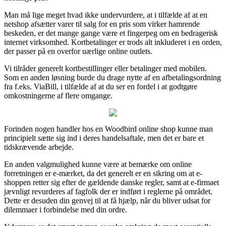
Man må lige meget hvad ikke undervurdere, at i tilfælde af at en
netshop afsætter varer til salg for en pris som virker hamrende
beskeden, er det mange gange være et fingerpeg om en bedragerisk
internet virksomhed. Kortbetalinger er trods alt inkluderet i en orden,
der passer på en overfor uærlige online outlets.
Vi tilråder generelt kortbestillinger eller betalinger med mobilen.
Som en anden løsning burde du drage nytte af en afbetalingsordning
fra f.eks. ViaBill, i tilfælde af at du ser en fordel i at godtgøre
omkostningerne af flere omgange.
Forinden nogen handler hos en Woodbird online shop kunne man
principielt sætte sig ind i deres handelsaftale, men det er bare et
tidskrævende arbejde.
En anden valgmulighed kunne være at bemærke om online
forretningen er e-mærket, da det generelt er en sikring om at e-
shoppen retter sig efter de gældende danske regler, samt at e-firmaet
jævnligt revurderes af fagfolk der er indført i reglerne på området.
Dette er desuden din genvej til at få hjælp, når du bliver udsat for
dilemmaer i forbindelse med din ordre.