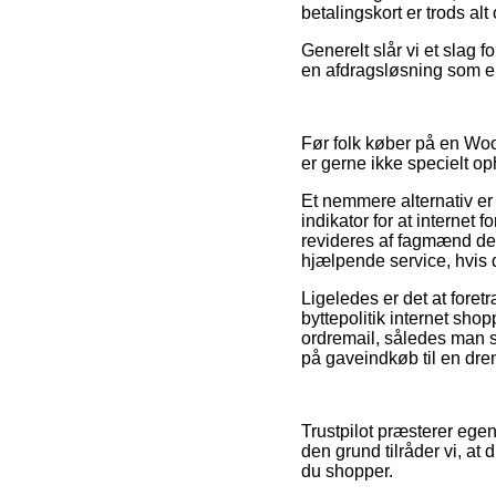
betalingskort er trods alt
Generelt slår vi et slag
en afdragsløsning som ek
Før folk køber på en Wo
er gerne ikke specielt o
Et nemmere alternativ er
indikator for at internet 
revideres af fagmænd der
hjælpende service, hvis d
Ligeledes er det at fore
byttepolitik internet sho
ordremail, således man s
på gaveindkøb til en dren
Trustpilot præsterer ege
den grund tilråder vi, 
du shopper.