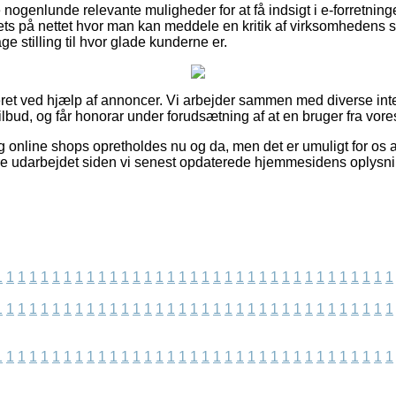
ogenlunde relevante muligheder for at få indsigt i e-forretning
lets på nettet hvor man kan meddele en kritik af virksomhedens s
age stilling til hvor glade kunderne er.
et ved hjælp af annoncer. Vi arbejder sammen med diverse inter
tilbud, og får honorar under forudsætning af at en bruger fra vore
 online shops opretholdes nu og da, men det er umuligt for os a
re udarbejdet siden vi senest opdaterede hjemmesidens oplysni
1
1
1
1
1
1
1
1
1
1
1
1
1
1
1
1
1
1
1
1
1
1
1
1
1
1
1
1
1
1
1
1
1
1
1
1
1
1
1
1
1
1
1
1
1
1
1
1
1
1
1
1
1
1
1
1
1
1
1
1
1
1
1
1
1
1
1
1
1
1
1
1
1
1
1
1
1
1
1
1
1
1
1
1
1
1
1
1
1
1
1
1
1
1
1
1
1
1
1
1
1
1
1
1
1