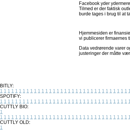
Facebook yder ydermere n
Tilmed er der faktisk out
burde tages i brug til at t
Hjemmesiden er finansier
vi publicerer firmaernes 
Data vedrørende varer og
justeringer der måtte væ
BITLY:
1
1
1
1
1
1
1
1
1
1
1
1
1
1
1
1
1
1
1
1
1
1
1
1
1
1
1
1
1
1
1
1
1
1
SPOTIFY:
1
1
1
1
1
1
1
1
1
1
1
1
1
1
1
1
1
1
1
1
1
1
1
1
1
1
1
1
1
1
1
1
1
1
CUTTLY BIO:
1
1
1
1
1
1
1
1
1
1
1
1
1
1
1
1
1
1
1
1
1
1
1
1
1
1
1
1
1
1
1
1
1
1
1
CUTTLY OLD:
1