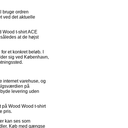
al bruge ordren
t ved det aktuelle
od Wood t-shirt ACE
således at de højst
 for et konkret beløb. I
older sig ved København,
ntningssted.
ge internet varehuse, og
algsværdien på
ilbyde levering uden
bat på Wood Wood t-shirt
 pris.
 der kan ses som
handler. Køb med gængse