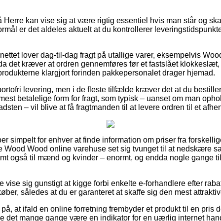
Herre kan vise sig at være rigtig essentiel hvis man står og sk
ål er det aldeles aktuelt at du kontrollerer leveringstidspunkte
ettet lover dag-til-dag fragt på utallige varer, eksempelvis Wo
 det kræver at ordren gennemføres før et fastslået klokkeslæt, 
 produkterne klargjort forinden pakkepersonalet drager hjemad.
rtofri levering, men i de fleste tilfælde kræver det at du bestiller
mest betalelige form for fragt, som typisk – uanset om man oph
sten – vil blive at få fragtmanden til at levere ordren til et afhe
er simpelt for enhver at finde information om priser fra forskelli
e Wood Wood online varehuse set sig tvunget til at nedskære s
samt også til mænd og kvinder – enormt, og endda nogle gange t
 vise sig gunstigt at kigge forbi enkelte e-forhandlere efter ra
r, således at du er garanteret at skaffe sig den mest attraktive
på, at ifald en online forretning frembyder et produkt til en pris
burde det mange gange være en indikator for en uærlig internet 