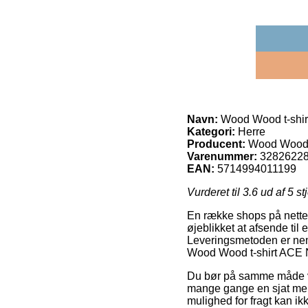
Navn:
Wood Wood t-shi
Kategori:
Herre
Producent:
Wood Woo
Varenummer:
3282622
EAN:
5714994011199
Vurderet til
3.6
ud af 5 st
En række shops på nettet 
øjeblikket at afsende til
Leveringsmetoden er neml
Wood Wood t-shirt ACE
Du bør på samme måde væl
mange gange en sjat mer
mulighed for fragt kan i