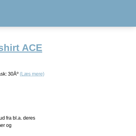
shirt ACE
ask: 30Âº
(Læs mere)
 fra bl.a. deres
mer og