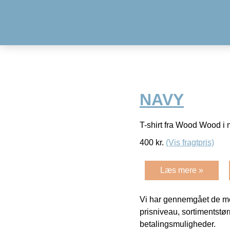
NAVY
T-shirt fra Wood Wood i 
400
kr.
(Vis fragtpris)
Læs mere »
Vi har gennemgået de mes
prisniveau, sortimentstø
betalingsmuligheder.