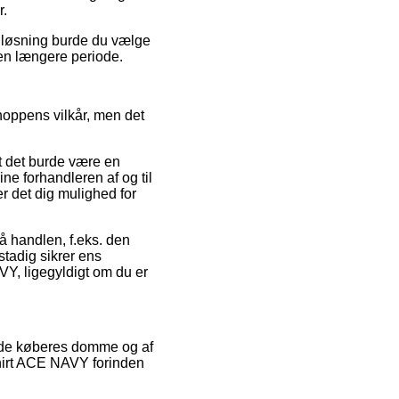
r.
n løsning burde du vælge
 en længere periode.
oppens vilkår, men det
at det burde være en
line forhandleren af og til
 det dig mulighed for
å handlen, f.eks. den
stadig sikrer ens
Y, ligegyldigt om du er
ende køberes domme og af
shirt ACE NAVY forinden