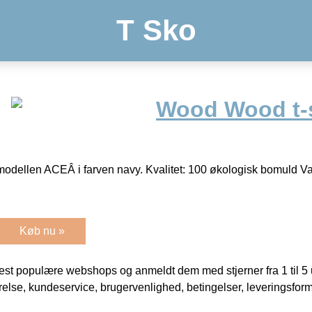
T Sko
Wood Wood t-
modellen ACEÂ i farven navy. Kvalitet: 100 økologisk bomuld V
Køb nu »
t populære webshops og anmeldt dem med stjerner fra 1 til 5 ud
rrelse, kundeservice, brugervenlighed, betingelser, leveringsfor