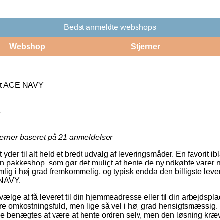
Bedst anmeldte webshops
Webshop
Stjerner
rt ACE NAVY
d
8
jerner baseret på
21
anmeldelser
yder til alt held et bredt udvalg af leveringsmåder. En favorit ib
 en pakkeshop, som gør det muligt at hente de nyindkøbte varer n
ig i høj grad fremkommelig, og typisk endda den billigste lev
 NAVY.
ge at få leveret til din hjemmeadresse eller til din arbejdspla
e omkostningsfuld, men lige så vel i høj grad hensigtsmæssig.
kke benægtes at være at hente ordren selv, men den løsning kræv