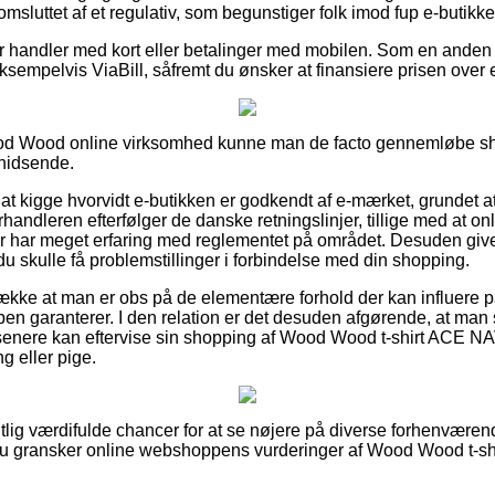
 omsluttet af et regulativ, som begunstiger folk imod fup e-butikke
 for handler med kort eller betalinger med mobilen. Som en ande
sempelvis ViaBill, såfremt du ønsker at finansiere prisen over
od Wood online virksomhed kunne man de facto gennemløbe sh
phidsende.
 at kigge hvorvidt e-butikken er godkendt af e-mærket, grundet 
forhandleren efterfølger de danske retningslinjer, tillige med at on
 har meget erfaring med reglementet på området. Desuden giver
u skulle få problemstillinger i forbindelse med din shopping.
trække at man er obs på de elementære forhold der kan influere p
ppen garanterer. I den relation er det desuden afgørende, at man 
enere kan eftervise sin shopping af Wood Wood t-shirt ACE NAV
g eller pige.
ntlig værdifulde chancer for at se nøjere på diverse forhenvær
at du gransker online webshoppens vurderinger af Wood Wood t-