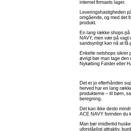
internet firmaets lager.
Leveringshastigheden på 
omgående, og med det form
produkt.
En lang række shops på n
NAVY, men vær på vagt da
sandsynligt kan nå at få
Enkelte netshops sikrer po
øvrigt bør man tage den 
Nykøbing Falster eller Had
Det er jo efterhånden sup
herved har en lang rækk
produkterne – til børn, 
beregning.
Det kan ikke desto mindre
ACE NAVY forinden du købe
Man bør imidlertid huske 
uforståeligt attraktiv, 