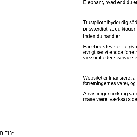
Elephant, hvad end du er
Trustpilot tilbyder dig s
prisværdigt, at du kigg
inden du handler.
Facebook leverer for øvri
øvrigt ser vi endda forre
virksomhedens service, so
Websitet er finansieret a
forretningernes varer, og
Anvisninger omkring vare
måtte være iværksat side
BITLY: