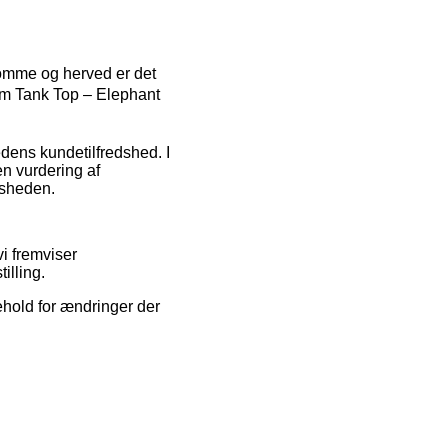
 domme og herved er det
um Tank Top – Elephant
edens kundetilfredshed. I
en vurdering af
dsheden.
i fremviser
illing.
hold for ændringer der