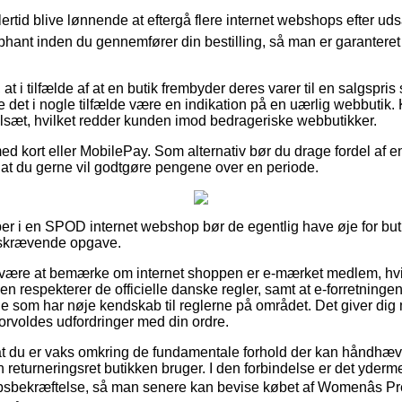
ertid blive lønnende at eftergå flere internet webshops efter ud
ant inden du gennemfører din bestilling, så man er garanteret
t i tilfælde af at en butik frembyder deres varer til en salgspr
e det i nogle tilfælde være en indikation på en uærlig webbutik. K
lsæt, hvilket redder kunden imod bedrageriske webbutikker.
med kort eller MobilePay. Som alternativ bør du drage fordel af 
 af at du gerne vil godtgøre pengene over en periode.
er i en SPOD internet webshop bør de egentlig have øje for but
idskrævende opgave.
an være at bemærke om internet shoppen er e-mærket medlem, hvi
n respekterer de officielle danske regler, samt at e-forretningen 
e som har nøje kendskab til reglerne på området. Det giver dig m
 forvoldes udfordringer med din ordre.
t at du er vaks omkring de fundamentale forhold der kan håndhæv
 returneringsret butikken bruger. I den forbindelse er det yderm
bsbekræftelse, så man senere kan bevise købet af Womenâs P