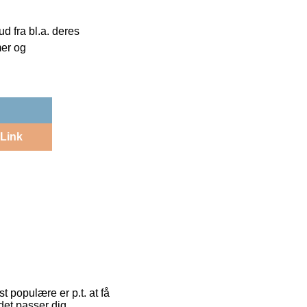
 fra bl.a. deres
mer og
Link
t populære er p.t. at få
det passer dig.