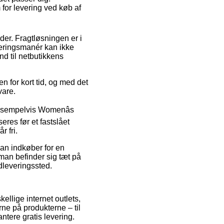
 for levering ved køb af
der. Fragtløsningen er i
veringsmanér kan ikke
d til netbutikkens
n for kort tid, og med det
vare.
 eksempelvis Womenâs
eres før et fastslået
r fri.
man indkøber for en
man befinder sig tæt på
udleveringssted.
ellige internet outlets,
rne på produkterne – til
ntere gratis levering.