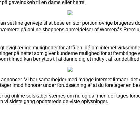
 på gaveindkøb til en dame eller herre.
ådan set fine genveje til at bese en stor portion øvrige brugeres
er nærmere på online shoppens anmeldelser af Womenâs Premi
gt evigt ærlige muligheder for at få en idé om internet virksomh
tninger på nettet som giver kunderne mulighed for at frembringe 
m tilmed kan benyttes til at danne dig et indtryk af kundetilfre
f annoncer. Vi har samarbejder med mange internet firmaer idet v
 tager imod honorar under forudsætning af at du foretager en best
r og online selskaber værnes om nu og da, men der tages forbe
n vi sidste gang opdaterede de viste oplysninger.