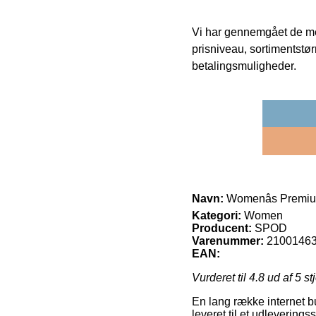
Vi har gennemgået de mes
prisniveau, sortimentstø
betalingsmuligheder.
Navn:
Womenâs Premiu
Kategori:
Women
Producent:
SPOD
Varenummer:
2100146
EAN:
Vurderet til
4.8
ud af 5 st
En lang række internet bu
leveret til et udlevering