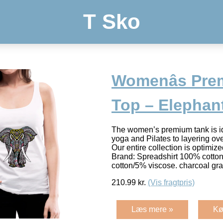
T Sko
Womenâs Pre
Top – Elephan
The women’s premium tank is id
yoga and Pilates to layering ove
Our entire collection is optimized
Brand: Spreadshirt 100% cotton
cotton/5% viscose. charcoal gr
210.99
kr.
(Vis fragtpris)
Læs mere »
Kø