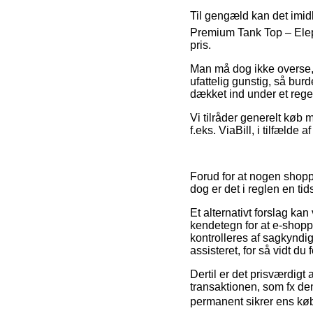
Til gengæld kan det imidl
Premium Tank Top – Eleph
pris.
Man må dog ikke overse, a
ufattelig gunstig, så burd
dækket ind under et rege
Vi tilråder generelt køb 
f.eks. ViaBill, i tilfælde
Forud for at nogen shopp
dog er det i reglen en t
Et alternativt forslag k
kendetegn for at e-shoppe
kontrolleres af sagkyndig
assisteret, for så vidt du
Dertil er det prisværdig
transaktionen, som fx den
permanent sikrer ens kø