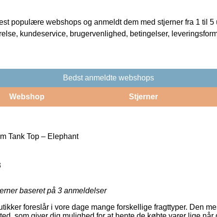
t populære webshops og anmeldt dem med stjerner fra 1 til 5 ud
rrelse, kundeservice, brugervenlighed, betingelser, leveringsfor
Bedst anmeldte webshops
Webshop
Stjerner
m Tank Top – Elephant
3
jerner baseret på
3
anmeldelser
tikker foreslår i vore dage mange forskellige fragttyper. Den mes
ssted, som giver dig mulighed for at hente de købte varer lige når 