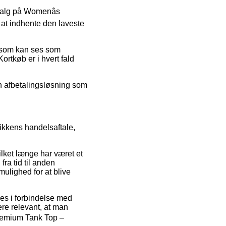
salg på Womenâs
 at indhente den laveste
is som kan ses som
ortkøb er i hvert fald
en afbetalingsløsning som
ikkens handelsaftale,
lket længe har været et
fra tid til anden
ulighed for at blive
es i forbindelse med
ere relevant, at man
remium Tank Top –