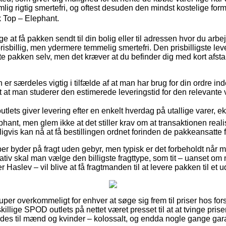
g rigtig smertefri, og oftest desuden den mindst kostelige form
 Top – Elephant.
at få pakken sendt til din bolig eller til adressen hvor du arbej
risbillig, men ydermere temmelig smertefri. Den prisbilligste le
e pakken selv, men det kræver at du befinder dig med kort afstan
 særdeles vigtig i tilfælde af at man har brug for din ordre inde
nt at man studerer den estimerede leveringstid for den relevante 
outlets giver levering efter en enkelt hverdag på utallige varer,
nt, men glem ikke at det stiller krav om at transaktionen realis
igvis kan nå at få bestillingen ordnet forinden de pakkeansatte få
er byder på fragt uden gebyr, men typisk er det forbeholdt når 
tiv skal man vælge den billigste fragttype, som tit – uanset om 
 Haslev – vil blive at få fragtmanden til at levere pakken til et 
uper overkommeligt for enhver at søge sig frem til priser hos forsk
illige SPOD outlets på nettet været presset til at at tvinge prise
edes til mænd og kvinder – kolossalt, og endda nogle gange gara