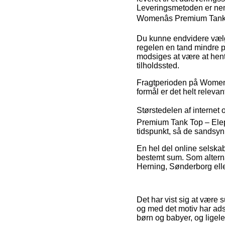
Leveringsmetoden er nemli
Womenâs Premium Tank
Du kunne endvidere vælge 
regelen en tand mindre p
modsiges at være at hent
tilholdssted.
Fragtperioden på Women er
formål er det helt releva
Størstedelen af internet 
Premium Tank Top – Elepha
tidspunkt, så de sandsynl
En hel del online selskab
bestemt sum. Som alterna
Herning, Sønderborg eller
Det har vist sig at være s
og med det motiv har adsk
børn og babyer, og ligel