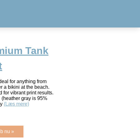
mium Tank
t
eal for anything from
r a bikini at the beach.
 for vibrant print results.
 (heather gray is 95%
ay
(Læs mere)
b nu »