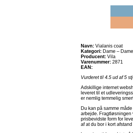
Navn:
Vialanis coat
Kategori:
Dame – Damej
Producent:
Vila
Varenummer:
2871
EAN:
Vurderet til
4.5
ud af 5 st
Adskillige internet websho
leveret til et udlevering
er nemlig temmelig smert
Du kan på samme måde besl
arbejde. Fragtløsningen v
prisbevidste form for lev
af at du bor i kort afsta