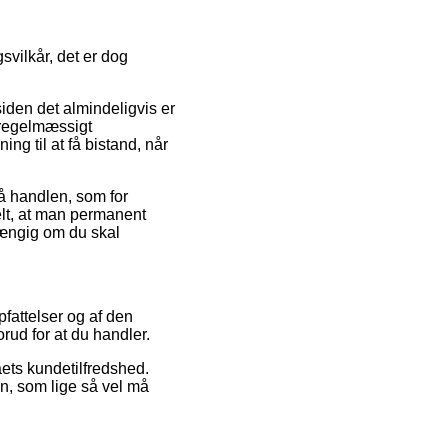
svilkår, det er dog
iden det almindeligvis er
 regelmæssigt
ng til at få bistand, når
på handlen, som for
ielt, at man permanent
fhængig om du skal
pfattelser og af den
orud for at du handler.
aets kundetilfredshed.
n, som lige så vel må