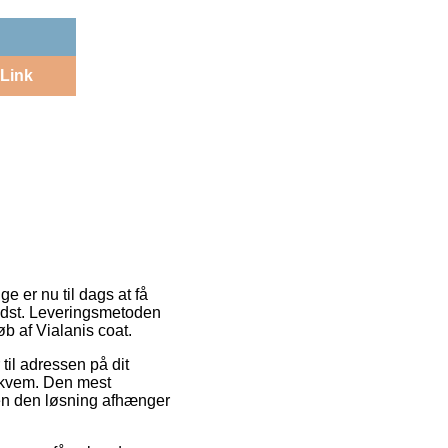
Link
ge er nu til dags at få
bedst. Leveringsmetoden
b af Vialanis coat.
til adressen på dit
bekvem. Den mest
 men den løsning afhænger