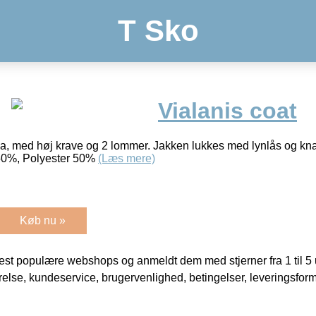
T Sko
Vialanis coat
Vila, med høj krave og 2 lommer. Jakken lukkes med lynlås og kn
 50%, Polyester 50%
(Læs mere)
Køb nu »
t populære webshops og anmeldt dem med stjerner fra 1 til 5 ud
rrelse, kundeservice, brugervenlighed, betingelser, leveringsfor