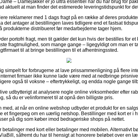
Dame – Damejakker er jo ultra essentiel når du har brug for pa
 ud aktuelt at man finder det estimerede leveringstidspunkt for de
ere reklamerer med 1 dags fragt på en række af deres produkte
det antager at bestillingen laves tidligere end et fastsat tidspun
få produkterne distribueret før medarbejderne tager hjem.
er portofri fragt, men tit gælder det kun hvis der bestilles for et
ligste fragtmulighed, som mange gange – ligegyldigt om man er
ragtfirmaet til at bringe bestillingen til et afhentningssted.
tig simpelt for forbrugerne at lave prissammenligning på flere in
internet firmaer ikke kunne lade være med at nedbringe prisnive
igere også til voksne – eftertrykkeligt, og endda nogle gange tilb
ive udbytterigt at analysere nogle online virksomheder efter rab
 så du er velinformeret til at opnå den billigste pris.
 med, at når en online webshop udbyder et produkt for en salgs
ære et fingerpeg om en uærlig netshop. Bestillinger med kort er i 
passer på dig som køber imod bedrageriske shops på nettet.
for betalinger med kort eller betalinger med mobilen. Alternativt b
 ViaBill, såfremt du har til hensigt at honorere beløbet over en l