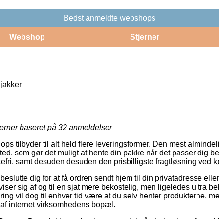
Bedst anmeldte webshops
Webshop
Stjerner
akker
jerner baseret på
32
anmeldelser
ps tilbyder til alt held flere leveringsformer. Den mest almindeli
ssted, som gør det muligt at hente din pakke når det passer dig 
efri, samt desuden desuden den prisbilligste fragtløsning ved kø
utte dig for at få ordren sendt hjem til din privatadresse eller 
iser sig af og til en sjat mere bekostelig, men ligeledes ultra 
ering vil dog til enhver tid være at du selv henter produkterne,
nd af internet virksomhedens bopæl.