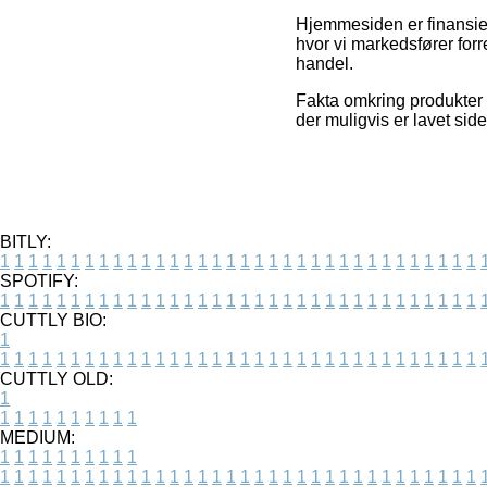
Hjemmesiden er finansie
hvor vi markedsfører forr
handel.
Fakta omkring produkter 
der muligvis er lavet sid
BITLY:
1
1
1
1
1
1
1
1
1
1
1
1
1
1
1
1
1
1
1
1
1
1
1
1
1
1
1
1
1
1
1
1
1
1
SPOTIFY:
1
1
1
1
1
1
1
1
1
1
1
1
1
1
1
1
1
1
1
1
1
1
1
1
1
1
1
1
1
1
1
1
1
1
CUTTLY BIO:
1
1
1
1
1
1
1
1
1
1
1
1
1
1
1
1
1
1
1
1
1
1
1
1
1
1
1
1
1
1
1
1
1
1
1
CUTTLY OLD:
1
1
1
1
1
1
1
1
1
1
1
MEDIUM:
1
1
1
1
1
1
1
1
1
1
1
1
1
1
1
1
1
1
1
1
1
1
1
1
1
1
1
1
1
1
1
1
1
1
1
1
1
1
1
1
1
1
1
1