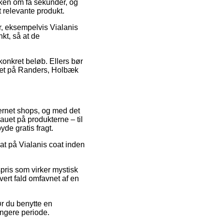
kken om få sekunder, og
t relevante produkt.
r, eksempelvis Vialanis
kt, så at de
 konkret beløb. Ellers bør
 tæt på Randers, Holbæk
ternet shops, og med det
auet på produkterne – til
yde gratis fragt.
at på Vialanis coat inden
pris som virker mystisk
hvert fald omfavnet af en
ør du benytte en
ængere periode.