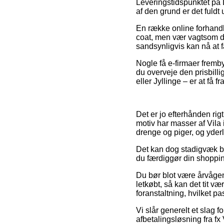
Leveringstidspunktet på 
af den grund er det fuldt
En række online forhandl
coat, men vær vagtsom da 
sandsynligvis kan nå at 
Nogle få e-firmaer frembyd
du overveje den prisbil
eller Jyllinge – er at få f
Det er jo efterhånden rig
motiv har masser af Vila 
drenge og piger, og yderl
Det kan dog stadigvæk bl
du færdiggør din shopping,
Du bør blot være årvågen
letkøbt, så kan det tit v
foranstaltning, hvilket 
Vi slår generelt et slag 
afbetalingsløsning fra fx