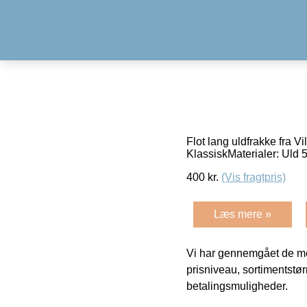
Flot lang uldfrakke fra 
KlassiskMaterialer: Uld
400
kr.
(Vis fragtpris)
Læs mere »
Vi har gennemgået de mes
prisniveau, sortimentstø
betalingsmuligheder.