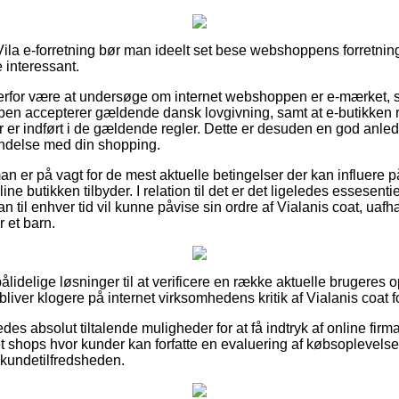
 Vila e-forretning bør man ideelt set bese webshoppens forretning
 interessant.
erfor være at undersøge om internet webshoppen er e-mærket, s
ppen accepterer gældende dansk lovgivning, samt at e-butikken
 er indført i de gældende regler. Dette er desuden en god anledni
bindelse med din shopping.
an er på vagt for de mest aktuelle betingelser der kan influere 
ne butikken tilbyder. I relation til det er det ligeledes essesent
an til enhver tid vil kunne påvise sin ordre af Vialanis coat, ua
r et barn.
pålidelige løsninger til at verificere en række aktuelle brugeres o
bliver klogere på internet virksomhedens kritik af Vialanis coat f
es absolut tiltalende muligheder for at få indtryk af online firm
t shops hvor kunder kan forfatte en evaluering af købsoplevelse
 kundetilfredsheden.