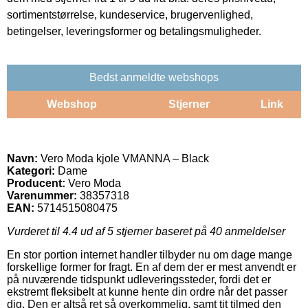
sortimentstørrelse, kundeservice, brugervenlighed,
betingelser, leveringsformer og betalingsmuligheder.
Bedst anmeldte webshops
Webshop
Stjerner
Link
Navn:
Vero Moda kjole VMANNA – Black
Kategori:
Dame
Producent:
Vero Moda
Varenummer:
38357318
EAN:
5714515080475
Vurderet til
4.4
ud af 5 stjerner baseret på
40
anmeldelser
En stor portion internet handler tilbyder nu om dage mange
forskellige former for fragt. En af dem der er mest anvendt er
på nuværende tidspunkt udleveringssteder, fordi det er
ekstremt fleksibelt at kunne hente din ordre når det passer
dig. Den er altså ret så overkommelig, samt tit tilmed den