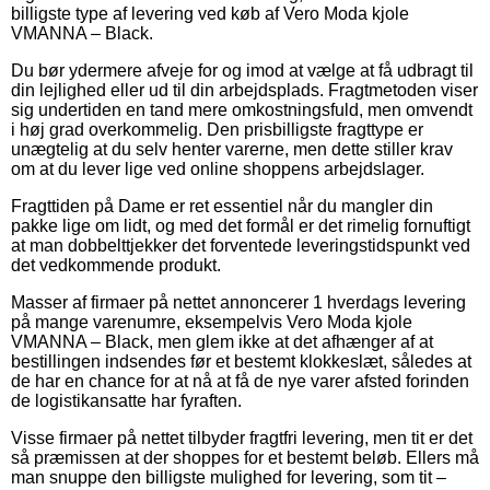
billigste type af levering ved køb af Vero Moda kjole
VMANNA – Black.
Du bør ydermere afveje for og imod at vælge at få udbragt til
din lejlighed eller ud til din arbejdsplads. Fragtmetoden viser
sig undertiden en tand mere omkostningsfuld, men omvendt
i høj grad overkommelig. Den prisbilligste fragttype er
unægtelig at du selv henter varerne, men dette stiller krav
om at du lever lige ved online shoppens arbejdslager.
Fragttiden på Dame er ret essentiel når du mangler din
pakke lige om lidt, og med det formål er det rimelig fornuftigt
at man dobbelttjekker det forventede leveringstidspunkt ved
det vedkommende produkt.
Masser af firmaer på nettet annoncerer 1 hverdags levering
på mange varenumre, eksempelvis Vero Moda kjole
VMANNA – Black, men glem ikke at det afhænger af at
bestillingen indsendes før et bestemt klokkeslæt, således at
de har en chance for at nå at få de nye varer afsted forinden
de logistikansatte har fyraften.
Visse firmaer på nettet tilbyder fragtfri levering, men tit er det
så præmissen at der shoppes for et bestemt beløb. Ellers må
man snuppe den billigste mulighed for levering, som tit –