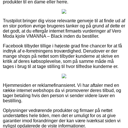
produkter til en dame eller herre.
Trustpilot bringer dig visse relevante genveje til at finde ud af
en stor portion øvrige brugeres tanker og på grund af dette er
det godt, at du eftergår internet firmaets vurderinger af Vero
Moda kjole VMANNA – Black inden du bestiller.
Facebook tilbyder tillige i højeste grad fine chancer for at få
indtryk af e-forretningens troværdighed. Derudover er der
mange shops på nettet som tilbyder kunderne at skrive en
kritik af deres købsoplevelse, som på samme måde må
tages i brug til at tage stilling til hvor tilfredse kunderne er.
Hjemmesiden er reklamefinansieret. Vi har aftaler med en
række internet webshops da vi promoverer deres tilbud, og
tager betaling hvis den person vi sender videre laver en
bestilling.
Oplysninger vedrørende produkter og firmaer på nettet
understøttes hele tiden, men det er umuligt for os at give
garantier imod forandringer der kan være iværksat siden vi
nyligst opdaterede de viste informationer.