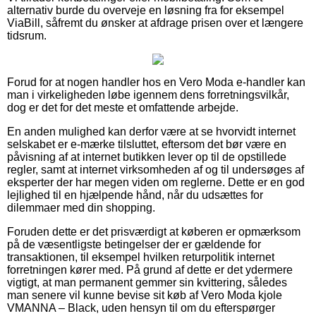
alternativ burde du overveje en løsning fra for eksempel
ViaBill, såfremt du ønsker at afdrage prisen over et længere
tidsrum.
Forud for at nogen handler hos en Vero Moda e-handler kan
man i virkeligheden løbe igennem dens forretningsvilkår,
dog er det for det meste et omfattende arbejde.
En anden mulighed kan derfor være at se hvorvidt internet
selskabet er e-mærke tilsluttet, eftersom det bør være en
påvisning af at internet butikken lever op til de opstillede
regler, samt at internet virksomheden af og til undersøges af
eksperter der har megen viden om reglerne. Dette er en god
lejlighed til en hjælpende hånd, når du udsættes for
dilemmaer med din shopping.
Foruden dette er det prisværdigt at køberen er opmærksom
på de væsentligste betingelser der er gældende for
transaktionen, til eksempel hvilken returpolitik internet
forretningen kører med. På grund af dette er det ydermere
vigtigt, at man permanent gemmer sin kvittering, således
man senere vil kunne bevise sit køb af Vero Moda kjole
VMANNA – Black, uden hensyn til om du efterspørger