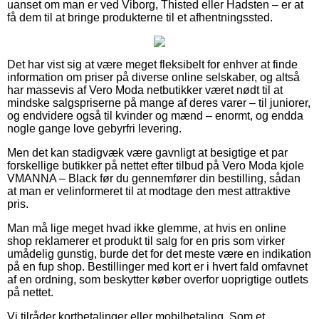
uanset om man er ved Viborg, Thisted eller Hadsten – er at
få dem til at bringe produkterne til et afhentningssted.
Det har vist sig at være meget fleksibelt for enhver at finde
information om priser på diverse online selskaber, og altså
har massevis af Vero Moda netbutikker været nødt til at
mindske salgspriserne på mange af deres varer – til juniorer,
og endvidere også til kvinder og mænd – enormt, og endda
nogle gange love gebyrfri levering.
Men det kan stadigvæk være gavnligt at besigtige et par
forskellige butikker på nettet efter tilbud på Vero Moda kjole
VMANNA – Black før du gennemfører din bestilling, sådan
at man er velinformeret til at modtage den mest attraktive
pris.
Man må lige meget hvad ikke glemme, at hvis en online
shop reklamerer et produkt til salg for en pris som virker
umådelig gunstig, burde det for det meste være en indikation
på en fup shop. Bestillinger med kort er i hvert fald omfavnet
af en ordning, som beskytter køber overfor uoprigtige outlets
på nettet.
Vi tilråder kortbetalinger eller mobilbetaling. Som et