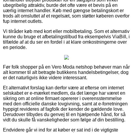
ubegribelig attraktiv, burde det ofte være et bevis på en
uærlig internet handler. Køb med gængse betalingskort er
trods alt omsluttet af et regelsæt, som støtter køberen overfor
fup internet outlets.
Vi tilråder køb med kort eller mobilbetaling. Som et alternativ
kunne du bruge et afbetalingstilbud fra eksempelvis ViaBill, i
tilfælde af at du ser en fordel i at klare omkostningerne over
en periode.
Før folk shopper på en Vero Moda netshop behøver man når
alt kommer til alt betragte butikkens handelsbetingelser, dog
er det naturligvis ikke videre interessant.
Et alternativt forslag kan derfor være at efterse om internet
selskabet er e-mærket medlem, da det længe har været en
sikring om at online firmaet opererer i overensstemmelse
med den officielle danske lovgivning, samt at e-forretningen
hyppigt revideres af fagfolk der kender de gældende love.
Derudover tilbydes du genvej til en hjælpende hånd, for så
vidt du skulle få vanskeligheder som følge af din bestilling.
Endvidere går vi ind for at køber er sat ind i de vigtigste