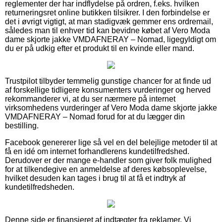
reglementer der har indflydelse på ordren, f.eks. hvilken
returneringsret online butikken tilsikrer. I den forbindelse er
det i øvrigt vigtigt, at man stadigvæk gemmer ens ordremail,
således man til enhver tid kan bevidne købet af Vero Moda
dame skjorte jakke VMDAFNERAY – Nomad, ligegyldigt om
du er på udkig efter et produkt til en kvinde eller mand.
Trustpilot tilbyder temmelig gunstige chancer for at finde ud
af forskellige tidligere konsumenters vurderinger og herved
rekommanderer vi, at du ser nærmere på internet
virksomhedens vurderinger af Vero Moda dame skjorte jakke
VMDAFNERAY – Nomad forud for at du lægger din
bestilling.
Facebook genererer lige så vel en del belejlige metoder til at
få en idé om internet forhandlerens kundetilfredshed.
Derudover er der mange e-handler som giver folk mulighed
for at tilkendegive en anmeldelse af deres købsoplevelse,
hvilket desuden kan tages i brug til at få et indtryk af
kundetilfredsheden.
Denne side er finansieret af indtægter fra reklamer. Vi