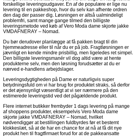
forskellige leveringsudgaver. En af de populære er lige nu
levering til en pakkeshop, hvor du selv kan afhente ordren
den dag der passer dig. Løsningen er altså ualmindeligt
problemfri, samt mange gange tilmed den billigste
leveringsmetode ved køb af Vero Moda dame skjorte jakke
VMDAFNERAY – Nomad.
Du bør derudover planlægge at få pakken bragt til din
hjemmeadresse eller til når du er på job. Fragtløsningen er
jævnligt en kende mindre prisbillig, men ligeledes ret simpel.
Den billigste leveringsmanér vil dog altid være at hente
produkterne selv, men den løsning forudsætter at du er
nærved e-handlens arbejdslager.
Leveringsdygtigheden på Dame er naturligvis super
betydningsfuld om vi har brug for produktet straks, så derfor
er det øjensynligt væsentligt at vi ser nærmere på den
estimerede leveringstid ved det pågældende produkt.
Flere internet butikker frembyder 1 dags levering på mange
af shoppens produkter, eksempelvis Vero Moda dame
skjorte jakke VMDAFNERAY – Nomad, hvilket
nødvendiggør at bestillingen fuldbyrdes før et bestemt
klokkeslæt, så at de har en chance for at nå at få dit nye
produkt hen til fragtfirmaet forud for at de pakkeansatte