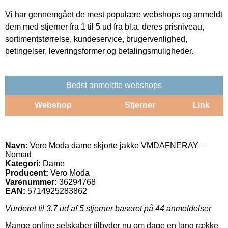
Vi har gennemgået de mest populære webshops og anmeldt
dem med stjerner fra 1 til 5 ud fra bl.a. deres prisniveau,
sortimentstørrelse, kundeservice, brugervenlighed,
betingelser, leveringsformer og betalingsmuligheder.
Bedst anmeldte webshops
Webshop
Stjerner
Link
Navn:
Vero Moda dame skjorte jakke VMDAFNERAY –
Nomad
Kategori:
Dame
Producent:
Vero Moda
Varenummer:
36294768
EAN:
5714925283862
Vurderet til
3.7
ud af 5 stjerner baseret på
44
anmeldelser
Mange online selskaber tilbyder nu om dage en lang række