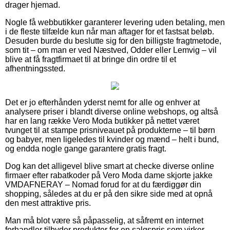
drager hjemad.
Nogle få webbutikker garanterer levering uden betaling, men
i de fleste tilfælde kun når man aftager for et fastsat beløb.
Desuden burde du beslutte sig for den billigste fragtmetode,
som tit – om man er ved Næstved, Odder eller Lemvig – vil
blive at få fragtfirmaet til at bringe din ordre til et
afhentningssted.
Det er jo efterhånden yderst nemt for alle og enhver at
analysere priser i blandt diverse online webshops, og altså
har en lang række Vero Moda butikker på nettet været
tvunget til at stampe prisniveauet på produkterne – til børn
og babyer, men ligeledes til kvinder og mænd – helt i bund,
og endda nogle gange garantere gratis fragt.
Dog kan det alligevel blive smart at checke diverse online
firmaer efter rabatkoder på Vero Moda dame skjorte jakke
VMDAFNERAY – Nomad forud for at du færdiggør din
shopping, således at du er på den sikre side med at opnå
den mest attraktive pris.
Man må blot være så påpasselig, at såfremt en internet
forhandler tilbyder produkter for en salgspris som virker