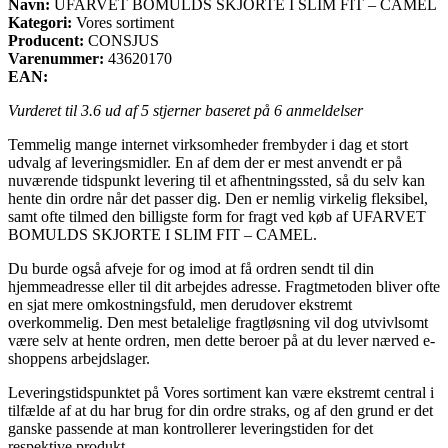
Navn:
UFARVET BOMULDS SKJORTE I SLIM FIT – CAMEL
Kategori:
Vores sortiment
Producent:
CONSJUS
Varenummer:
43620170
EAN:
Vurderet til
3.6
ud af 5 stjerner baseret på
6
anmeldelser
Temmelig mange internet virksomheder frembyder i dag et stort
udvalg af leveringsmidler. En af dem der er mest anvendt er på
nuværende tidspunkt levering til et afhentningssted, så du selv kan
hente din ordre når det passer dig. Den er nemlig virkelig fleksibel,
samt ofte tilmed den billigste form for fragt ved køb af UFARVET
BOMULDS SKJORTE I SLIM FIT – CAMEL.
Du burde også afveje for og imod at få ordren sendt til din
hjemmeadresse eller til dit arbejdes adresse. Fragtmetoden bliver ofte
en sjat mere omkostningsfuld, men derudover ekstremt
overkommelig. Den mest betalelige fragtløsning vil dog utvivlsomt
være selv at hente ordren, men dette beroer på at du lever nærved e-
shoppens arbejdslager.
Leveringstidspunktet på Vores sortiment kan være ekstremt central i
tilfælde af at du har brug for din ordre straks, og af den grund er det
ganske passende at man kontrollerer leveringstiden for det
respektive produkt.