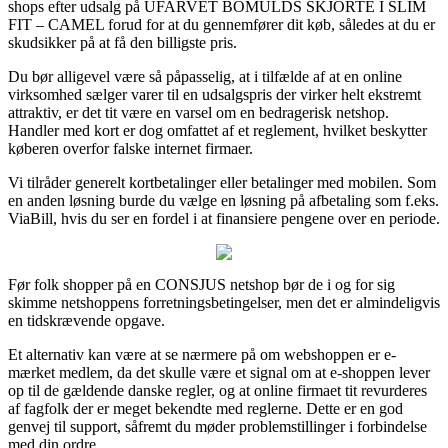
shops efter udsalg på UFARVET BOMULDS SKJORTE I SLIM
FIT – CAMEL forud for at du gennemfører dit køb, således at du er
skudsikker på at få den billigste pris.
Du bør alligevel være så påpasselig, at i tilfælde af at en online
virksomhed sælger varer til en udsalgspris der virker helt ekstremt
attraktiv, er det tit være en varsel om en bedragerisk netshop.
Handler med kort er dog omfattet af et reglement, hvilket beskytter
køberen overfor falske internet firmaer.
Vi tilråder generelt kortbetalinger eller betalinger med mobilen. Som
en anden løsning burde du vælge en løsning på afbetaling som f.eks.
ViaBill, hvis du ser en fordel i at finansiere pengene over en periode.
Før folk shopper på en CONSJUS netshop bør de i og for sig
skimme netshoppens forretningsbetingelser, men det er almindeligvis
en tidskrævende opgave.
Et alternativ kan være at se nærmere på om webshoppen er e-
mærket medlem, da det skulle være et signal om at e-shoppen lever
op til de gældende danske regler, og at online firmaet tit revurderes
af fagfolk der er meget bekendte med reglerne. Dette er en god
genvej til support, såfremt du møder problemstillinger i forbindelse
med din ordre.