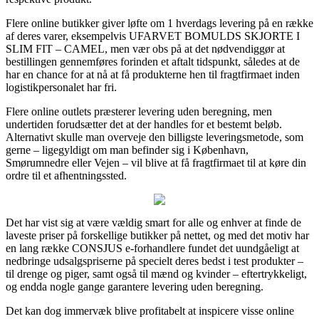
Flere online butikker giver løfte om 1 hverdags levering på en række
af deres varer, eksempelvis UFARVET BOMULDS SKJORTE I
SLIM FIT – CAMEL, men vær obs på at det nødvendiggør at
bestillingen gennemføres forinden et aftalt tidspunkt, således at de
har en chance for at nå at få produkterne hen til fragtfirmaet inden
logistikpersonalet har fri.
Flere online outlets præsterer levering uden beregning, men
undertiden forudsætter det at der handles for et bestemt beløb.
Alternativt skulle man overveje den billigste leveringsmetode, som
gerne – ligegyldigt om man befinder sig i København,
Smørumnedre eller Vejen – vil blive at få fragtfirmaet til at køre din
ordre til et afhentningssted.
Det har vist sig at være vældig smart for alle og enhver at finde de
laveste priser på forskellige butikker på nettet, og med det motiv har
en lang række CONSJUS e-forhandlere fundet det uundgåeligt at
nedbringe udsalgspriserne på specielt deres bedst i test produkter –
til drenge og piger, samt også til mænd og kvinder – eftertrykkeligt,
og endda nogle gange garantere levering uden beregning.
Det kan dog immervæk blive profitabelt at inspicere visse online