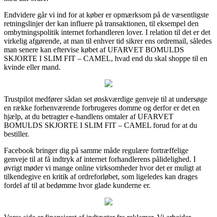
Endvidere går vi ind for at køber er opmærksom på de væsentligste
retningslinjer der kan influere på transaktionen, til eksempel den
ombytningspolitik internet forhandleren lover. I relation til det er det
virkelig afgørende, at man til enhver tid sikrer ens ordremail, således
man senere kan eftervise købet af UFARVET BOMULDS
SKJORTE I SLIM FIT – CAMEL, hvad end du skal shoppe til en
kvinde eller mand.
Trustpilot medfører sådan set ønskværdige genveje til at undersøge
en række forhenværende forbrugeres domme og derfor er det en
hjælp, at du betragter e-handlens omtaler af UFARVET
BOMULDS SKJORTE I SLIM FIT – CAMEL forud for at du
bestiller.
Facebook bringer dig på samme måde regulære fortræffelige
genveje til at få indtryk af internet forhandlerens pålidelighed. I
øvrigt møder vi mange online virksomheder hvor det er muligt at
tilkendegive en kritik af ordreforløbet, som ligeledes kan drages
fordel af til at bedømme hvor glade kunderne er.