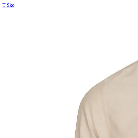
T Sko