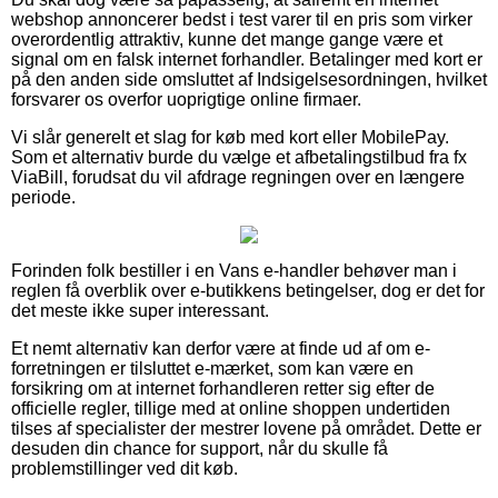
webshop annoncerer bedst i test varer til en pris som virker
overordentlig attraktiv, kunne det mange gange være et
signal om en falsk internet forhandler. Betalinger med kort er
på den anden side omsluttet af Indsigelsesordningen, hvilket
forsvarer os overfor uoprigtige online firmaer.
Vi slår generelt et slag for køb med kort eller MobilePay.
Som et alternativ burde du vælge et afbetalingstilbud fra fx
ViaBill, forudsat du vil afdrage regningen over en længere
periode.
Forinden folk bestiller i en Vans e-handler behøver man i
reglen få overblik over e-butikkens betingelser, dog er det for
det meste ikke super interessant.
Et nemt alternativ kan derfor være at finde ud af om e-
forretningen er tilsluttet e-mærket, som kan være en
forsikring om at internet forhandleren retter sig efter de
officielle regler, tillige med at online shoppen undertiden
tilses af specialister der mestrer lovene på området. Dette er
desuden din chance for support, når du skulle få
problemstillinger ved dit køb.