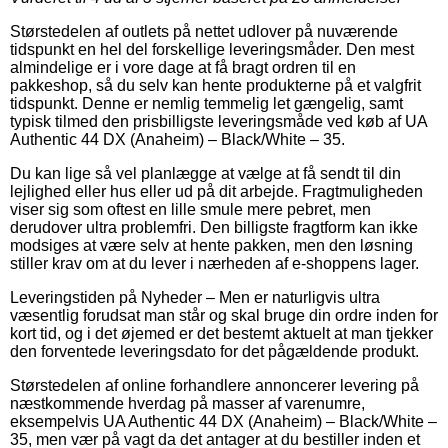
Størstedelen af outlets på nettet udlover på nuværende
tidspunkt en hel del forskellige leveringsmåder. Den mest
almindelige er i vore dage at få bragt ordren til en
pakkeshop, så du selv kan hente produkterne på et valgfrit
tidspunkt. Denne er nemlig temmelig let gængelig, samt
typisk tilmed den prisbilligste leveringsmåde ved køb af UA
Authentic 44 DX (Anaheim) – Black/White – 35.
Du kan lige så vel planlægge at vælge at få sendt til din
lejlighed eller hus eller ud på dit arbejde. Fragtmuligheden
viser sig som oftest en lille smule mere pebret, men
derudover ultra problemfri. Den billigste fragtform kan ikke
modsiges at være selv at hente pakken, men den løsning
stiller krav om at du lever i nærheden af e-shoppens lager.
Leveringstiden på Nyheder – Men er naturligvis ultra
væsentlig forudsat man står og skal bruge din ordre inden for
kort tid, og i det øjemed er det bestemt aktuelt at man tjekker
den forventede leveringsdato for det pågældende produkt.
Størstedelen af online forhandlere annoncerer levering på
næstkommende hverdag på masser af varenumre,
eksempelvis UA Authentic 44 DX (Anaheim) – Black/White –
35, men vær på vagt da det antager at du bestiller inden et