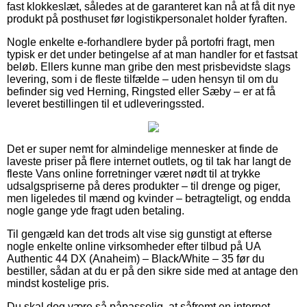
fast klokkeslæt, således at de garanteret kan nå at få dit nye
produkt på posthuset før logistikpersonalet holder fyraften.
Nogle enkelte e-forhandlere byder på portofri fragt, men
typisk er det under betingelse af at man handler for et fastsat
beløb. Ellers kunne man gribe den mest prisbevidste slags
levering, som i de fleste tilfælde – uden hensyn til om du
befinder sig ved Herning, Ringsted eller Sæby – er at få
leveret bestillingen til et udleveringssted.
Det er super nemt for almindelige mennesker at finde de
laveste priser på flere internet outlets, og til tak har langt de
fleste Vans online forretninger været nødt til at trykke
udsalgspriserne på deres produkter – til drenge og piger,
men ligeledes til mænd og kvinder – betragteligt, og endda
nogle gange yde fragt uden betaling.
Til gengæld kan det trods alt vise sig gunstigt at efterse
nogle enkelte online virksomheder efter tilbud på UA
Authentic 44 DX (Anaheim) – Black/White – 35 før du
bestiller, sådan at du er på den sikre side med at antage den
mindst kostelige pris.
Du skal dog være så påpasselig, at såfremt en internet