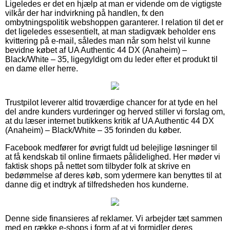
Ligeledes er det en hjælp at man er vidende om de vigtigste
vilkår der har indvirkning på handlen, fx den
ombytningspolitik webshoppen garanterer. I relation til det er
det ligeledes essesentielt, at man stadigvæk beholder ens
kvittering på e-mail, således man når som helst vil kunne
bevidne købet af UA Authentic 44 DX (Anaheim) –
Black/White – 35, ligegyldigt om du leder efter et produkt til
en dame eller herre.
Trustpilot leverer altid troværdige chancer for at tyde en hel
del andre kunders vurderinger og herved stiller vi forslag om,
at du læser internet butikkens kritik af UA Authentic 44 DX
(Anaheim) – Black/White – 35 forinden du køber.
Facebook medfører for øvrigt fuldt ud belejlige løsninger til
at få kendskab til online firmaets pålidelighed. Her møder vi
faktisk shops på nettet som tilbyder folk at skrive en
bedømmelse af deres køb, som ydermere kan benyttes til at
danne dig et indtryk af tilfredsheden hos kunderne.
Denne side finansieres af reklamer. Vi arbejder tæt sammen
med en række e-shops i form af at vi formidler deres