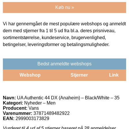
Køb nu »
Vi har gennemgået de mest populære webshops og anmeldt
dem med stjerner fra 1 til 5 ud fra bl.a. deres prisniveau,
sortimentstørrelse, kundeservice, brugervenlighed,
betingelser, leveringsformer og betalingsmuligheder.
Bedst anmeldte webshops
Webshop
Stjerner
Link
Navn:
UA Authentic 44 DX (Anaheim) – Black/White – 35
Kategori:
Nyheder – Men
Producent:
Vans
Varenummer:
37871489482922
EAN:
2999003173829
Vurderet til
4
ud af 5 stjerner baseret på
28
anmeldelser