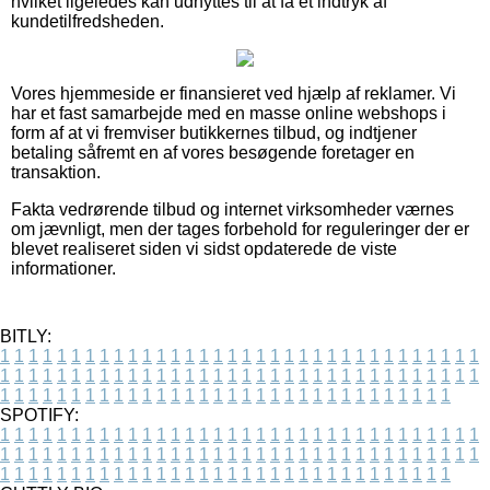
hvilket ligeledes kan udnyttes til at få et indtryk af
kundetilfredsheden.
Vores hjemmeside er finansieret ved hjælp af reklamer. Vi
har et fast samarbejde med en masse online webshops i
form af at vi fremviser butikkernes tilbud, og indtjener
betaling såfremt en af vores besøgende foretager en
transaktion.
Fakta vedrørende tilbud og internet virksomheder værnes
om jævnligt, men der tages forbehold for reguleringer der er
blevet realiseret siden vi sidst opdaterede de viste
informationer.
BITLY:
1
1
1
1
1
1
1
1
1
1
1
1
1
1
1
1
1
1
1
1
1
1
1
1
1
1
1
1
1
1
1
1
1
1
1
1
1
1
1
1
1
1
1
1
1
1
1
1
1
1
1
1
1
1
1
1
1
1
1
1
1
1
1
1
1
1
1
1
1
1
1
1
1
1
1
1
1
1
1
1
1
1
1
1
1
1
1
1
1
1
1
1
1
1
1
1
1
1
1
1
SPOTIFY:
1
1
1
1
1
1
1
1
1
1
1
1
1
1
1
1
1
1
1
1
1
1
1
1
1
1
1
1
1
1
1
1
1
1
1
1
1
1
1
1
1
1
1
1
1
1
1
1
1
1
1
1
1
1
1
1
1
1
1
1
1
1
1
1
1
1
1
1
1
1
1
1
1
1
1
1
1
1
1
1
1
1
1
1
1
1
1
1
1
1
1
1
1
1
1
1
1
1
1
1