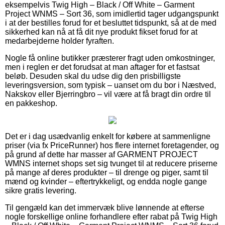
eksempelvis Twig High – Black / Off White – Garment
Project WNMS – Sort 36, som imidlertid tager udgangspunkt
i at der bestilles forud for et besluttet tidspunkt, så at de med
sikkerhed kan nå at få dit nye produkt fikset forud for at
medarbejderne holder fyraften.
Nogle få online butikker præsterer fragt uden omkostninger,
men i reglen er det forudsat at man aftager for et fastsat
beløb. Desuden skal du udse dig den prisbilligste
leveringsversion, som typisk – uanset om du bor i Næstved,
Nakskov eller Bjerringbro – vil være at få bragt din ordre til
en pakkeshop.
Det er i dag usædvanlig enkelt for købere at sammenligne
priser (via fx PriceRunner) hos flere internet foretagender, og
på grund af dette har masser af GARMENT PROJECT
WMNS internet shops set sig tvunget til at reducere priserne
på mange af deres produkter – til drenge og piger, samt til
mænd og kvinder – eftertrykkeligt, og endda nogle gange
sikre gratis levering.
Til gengæld kan det immervæk blive lønnende at efterse
nogle forskellige online forhandlere efter rabat på Twig High