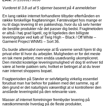
Vurderet til
3.8
ud af 5 stjerner baseret på
4
anmeldelser
En lang række internet forhandlere tilbyder efterhånden en
række forskellige fragtløsninger. Førstevalget hos mange er
nu til dags levering til en pakkeshop, hvor du så selv henter
de bestilte produkter når det passer dig bedst. Fragtmetoden
er altså i høj grad ligetil, og tit ligeledes den billigste
leveringstype ved køb af Twig High – Black / Off White –
Garment Project WNMS – Sort 36.
Du burde alternativt overveje at få varerne sendt hjem til dig
privat eller til hvor du arbejder. Muligheden er for det meste
en tak mere pebret, men endda usædvanlig ukompliceret.
Den mindst kostelige leveringsmulighed vil dog til enhver tid
være at hente pakken selv, hvilket er betinget af at du lever
nær internet shoppens bopæl.
Fragtperioden på Støvler er selvfølgelig virkelig essentiel
forudsat man har behov for pakken med det samme, og af
den grund er det naturligvis væsentligt at vi kontrollerer den
anslåede leveringstid på den relevante vare.
Masser af internet forretninger frembyder levering på
næstkommende hverdag på de fleste produkter,