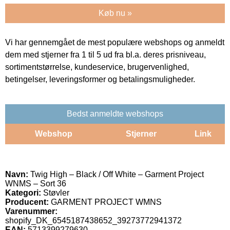
Køb nu »
Vi har gennemgået de mest populære webshops og anmeldt
dem med stjerner fra 1 til 5 ud fra bl.a. deres prisniveau,
sortimentstørrelse, kundeservice, brugervenlighed,
betingelser, leveringsformer og betalingsmuligheder.
Bedst anmeldte webshops
Webshop
Stjerner
Link
Navn:
Twig High – Black / Off White – Garment Project
WNMS – Sort 36
Kategori:
Støvler
Producent:
GARMENT PROJECT WMNS
Varenummer:
shopify_DK_6545187438652_39273772941372
EAN:
5713399279630