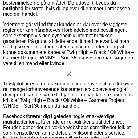
bestemmelserne på området. Derudover tilbydes du
mulighed for støtte, hvis du oplever dilemmaer i processen
med din handel.
Ydermere går vi ind for at kunden er klar over de vigtigste
regler der kan håndhæves i forbindelse med bestillingen,
som eksempelvis den byttepolitik internet butikken
garanterer. På grund af dette er det tilmed relevant, at man
stadig sikrer sin faktura, således man en anden gang vil
kunne dokumentere købet af Twig High – Black / Off White –
Garment Project WNMS – Sort 36, uanset om man søger en
vare til en mand eller kvinde.
Trustpilot præsterer fuldkommen fine genveje til at eftersøge
ret mange forhenværende konsumenters oplevelser og af
den grund kan det være til hjælp, at du iagttager e-handlens
kritik af Twig High – Black / Off White – Garment Project
WNMS – Sort 36 inden du handler.
Facebook forærer dig ligeledes nogle ønskværdige
muligheder for at få en idé om e-butikkens pålidelighed.
Foruden det er der en række webshops som tilbyder folk at
sammensætte en anmeldelse af virksomhedens service,