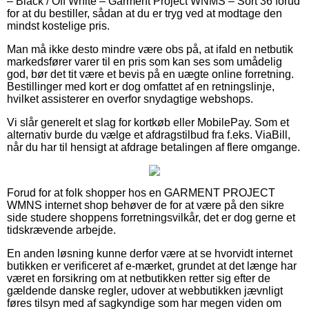
– Black / Off White – Garment Project WNMS – Sort 36 forud
for at du bestiller, sådan at du er tryg ved at modtage den
mindst kostelige pris.
Man må ikke desto mindre være obs på, at ifald en netbutik
markedsfører varer til en pris som kan ses som umådelig
god, bør det tit være et bevis på en uægte online forretning.
Bestillinger med kort er dog omfattet af en retningslinje,
hvilket assisterer en overfor snydagtige webshops.
Vi slår generelt et slag for kortkøb eller MobilePay. Som et
alternativ burde du vælge et afdragstilbud fra f.eks. ViaBill,
når du har til hensigt at afdrage betalingen af flere omgange.
Forud for at folk shopper hos en GARMENT PROJECT
WMNS internet shop behøver de for at være på den sikre
side studere shoppens forretningsvilkår, det er dog gerne et
tidskrævende arbejde.
En anden løsning kunne derfor være at se hvorvidt internet
butikken er verificeret af e-mærket, grundet at det længe har
været en forsikring om at netbutikken retter sig efter de
gældende danske regler, udover at webbutikken jævnligt
føres tilsyn med af sagkyndige som har megen viden om