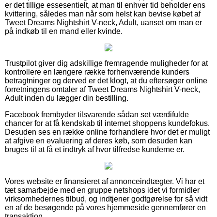
er det tillige essesentielt, at man til enhver tid beholder ens
kvittering, således man når som helst kan bevise købet af
Tweet Dreams Nightshirt V-neck, Adult, uanset om man er
på indkøb til en mand eller kvinde.
Trustpilot giver dig adskillige fremragende muligheder for at
kontrollere en længere række forhenværende kunders
betragtninger og derved er det klogt, at du eftersøger online
forretningens omtaler af Tweet Dreams Nightshirt V-neck,
Adult inden du lægger din bestilling.
Facebook frembyder tilsvarende sådan set værdifulde
chancer for at få kendskab til internet shoppens kundefokus.
Desuden ses en række online forhandlere hvor det er muligt
at afgive en evaluering af deres køb, som desuden kan
bruges til at få et indtryk af hvor tilfredse kunderne er.
Vores website er finansieret af annonceindtægter. Vi har et
tæt samarbejde med en gruppe netshops idet vi formidler
virksomhedernes tilbud, og indtjener godtgørelse for så vidt
en af de besøgende på vores hjemmeside gennemfører en
transaktion.