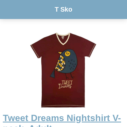
T Sko
Tweet Dreams Nightshirt V-