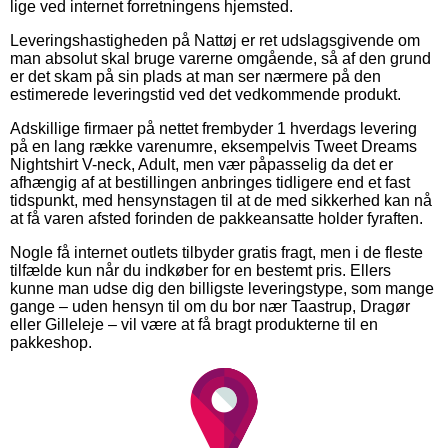
lige ved internet forretningens hjemsted.
Leveringshastigheden på Nattøj er ret udslagsgivende om
man absolut skal bruge varerne omgående, så af den grund
er det skam på sin plads at man ser nærmere på den
estimerede leveringstid ved det vedkommende produkt.
Adskillige firmaer på nettet frembyder 1 hverdags levering
på en lang række varenumre, eksempelvis Tweet Dreams
Nightshirt V-neck, Adult, men vær påpasselig da det er
afhængig af at bestillingen anbringes tidligere end et fast
tidspunkt, med hensynstagen til at de med sikkerhed kan nå
at få varen afsted forinden de pakkeansatte holder fyraften.
Nogle få internet outlets tilbyder gratis fragt, men i de fleste
tilfælde kun når du indkøber for en bestemt pris. Ellers
kunne man udse dig den billigste leveringstype, som mange
gange – uden hensyn til om du bor nær Taastrup, Dragør
eller Gilleleje – vil være at få bragt produkterne til en
pakkeshop.