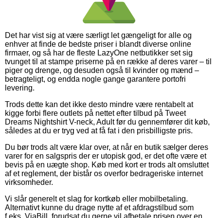
Det har vist sig at være særligt let gængeligt for alle og
enhver at finde de bedste priser i blandt diverse online
firmaer, og så har de fleste LazyOne netbutikker set sig
tvunget til at stampe priserne på en række af deres varer – til
piger og drenge, og desuden også til kvinder og mænd –
betragteligt, og endda nogle gange garantere portofri
levering.
Trods dette kan det ikke desto mindre være rentabelt at
kigge forbi flere outlets på nettet efter tilbud på Tweet
Dreams Nightshirt V-neck, Adult før du gennemfører dit køb,
således at du er tryg ved at få fat i den prisbilligste pris.
Du bør trods alt være klar over, at når en butik sælger deres
varer for en salgspris der er utopisk god, er det ofte være et
bevis på en uægte shop. Køb med kort er trods alt omsluttet
af et reglement, der bistår os overfor bedrageriske internet
virksomheder.
Vi slår generelt et slag for kortkøb eller mobilbetaling.
Alternativt kunne du drage nytte af et afdragstilbud som
f.eks. ViaBill, forudsat du gerne vil afbetale prisen over en