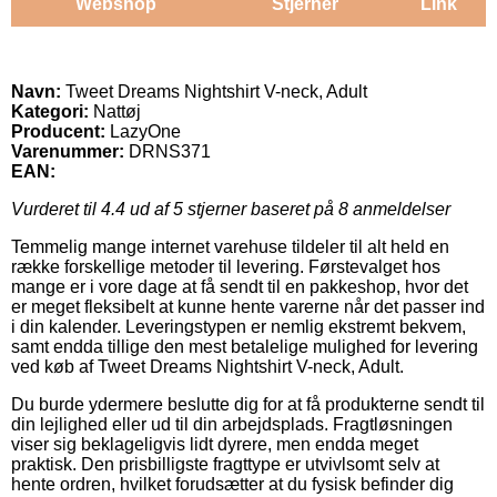
Webshop
Stjerner
Link
Navn:
Tweet Dreams Nightshirt V-neck, Adult
Kategori:
Nattøj
Producent:
LazyOne
Varenummer:
DRNS371
EAN:
Vurderet til
4.4
ud af 5 stjerner baseret på
8
anmeldelser
Temmelig mange internet varehuse tildeler til alt held en
række forskellige metoder til levering. Førstevalget hos
mange er i vore dage at få sendt til en pakkeshop, hvor det
er meget fleksibelt at kunne hente varerne når det passer ind
i din kalender. Leveringstypen er nemlig ekstremt bekvem,
samt endda tillige den mest betalelige mulighed for levering
ved køb af Tweet Dreams Nightshirt V-neck, Adult.
Du burde ydermere beslutte dig for at få produkterne sendt til
din lejlighed eller ud til din arbejdsplads. Fragtløsningen
viser sig beklageligvis lidt dyrere, men endda meget
praktisk. Den prisbilligste fragttype er utvivlsomt selv at
hente ordren, hvilket forudsætter at du fysisk befinder dig