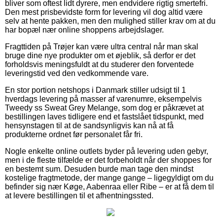
bliver som oftest lidt dyrere, men endvidere rigtig smertefri.
Den mest prisbevidste form for levering vil dog altid være
selv at hente pakken, men den mulighed stiller krav om at du
har bopæl nær online shoppens arbejdslager.
Fragttiden på Trøjer kan være ultra central når man skal
bruge dine nye produkter om et øjeblik, så derfor er det
forholdsvis meningsfuldt at du studerer den forventede
leveringstid ved den vedkommende vare.
En stor portion netshops i Danmark stiller udsigt til 1
hverdags levering på masser af varenumre, eksempelvis
Tweedy ss Sweat Grey Melange, som dog er påkrævet at
bestillingen laves tidligere end et fastslået tidspunkt, med
hensynstagen til at de sandsynligvis kan nå at få
produkterne ordnet før personalet får fri.
Nogle enkelte online outlets byder på levering uden gebyr,
men i de fleste tilfælde er det forbeholdt når der shoppes for
en bestemt sum. Desuden burde man tage den mindst
kostelige fragtmetode, der mange gange – ligegyldigt om du
befinder sig nær Køge, Aabenraa eller Ribe – er at få dem til
at levere bestillingen til et afhentningssted.