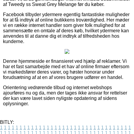
af Tweedy ss Sweat Grey Melange før du køber.
Facebook tilbyder ydermere egentlig fantastiske muligheder
for at få indtryk af online butikkens troværdighed. Her møder
vi en række internet handler som giver folk mulighed for at
sammensætte en omtale af deres køb, hvilket ydermere kan
anvendes til at danne dig et indtryk af tilfredsheden hos
kunderne.
Denne hjemmeside er finansieret ved hjælp af reklamer. Vi
har et fast samarbejde med et hav af online firmaer eftersom
vi markedsfører deres varer, og høster honorar under
forudsætning af at en af vores brugere udfører en handel.
Orientering vedrørende tilbud og internet webshops
ajourføres nu og da, men der tages ikke ansvar for rettelser
der kan være lavet siden nyligste opdatering af sidens
oplysninger.
BITLY:
1
1
1
1
1
1
1
1
1
1
1
1
1
1
1
1
1
1
1
1
1
1
1
1
1
1
1
1
1
1
1
1
1
1
1
1
1
1
1
1
1
1
1
1
1
1
1
1
1
1
1
1
1
1
1
1
1
1
1
1
1
1
1
1
1
1
1
1