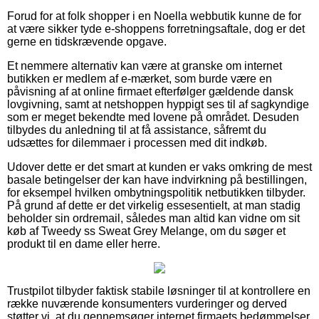
Forud for at folk shopper i en Noella webbutik kunne de for
at være sikker tyde e-shoppens forretningsaftale, dog er det
gerne en tidskrævende opgave.
Et nemmere alternativ kan være at granske om internet
butikken er medlem af e-mærket, som burde være en
påvisning af at online firmaet efterfølger gældende dansk
lovgivning, samt at netshoppen hyppigt ses til af sagkyndige
som er meget bekendte med lovene på området. Desuden
tilbydes du anledning til at få assistance, såfremt du
udsættes for dilemmaer i processen med dit indkøb.
Udover dette er det smart at kunden er vaks omkring de mest
basale betingelser der kan have indvirkning på bestillingen,
for eksempel hvilken ombytningspolitik netbutikken tilbyder.
På grund af dette er det virkelig essesentielt, at man stadig
beholder sin ordremail, således man altid kan vidne om sit
køb af Tweedy ss Sweat Grey Melange, om du søger et
produkt til en dame eller herre.
Trustpilot tilbyder faktisk stabile løsninger til at kontrollere en
række nuværende konsumenters vurderinger og derved
støtter vi, at du gennemsøger internet firmaets bedømmelser