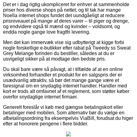
Det er i dag rigtig ukompliceret for enhver at sammenholde
priser hos diverse shops på nettet, og til tak har mange
Noella internet shops fundet det uundgåeligt at reducere
prisniveauet på mange af deres varer – til piger og drenge,
og endvidere også til mænd og kvinder – voldsomt, og
endda nogle gange love fragtfri levering.
Men det kan immervæk vise sig udbytterigt at kigge forbi
nogle forskellige e-butikker efter rabat på Tweedy ss Sweat
Grey Melange forinden du bestiller, således at du er
usvigeligt sikker på at modtage den bedste pris.
Du skal bare være så påvagt, at i tilfælde af at en online
virksomhed forhandler et produkt for en salgspris der er
usædvanlig attraktiv, så bør det mange gange være et
faresignal om en snydagtig internet handler. Handler med
kort er trods alt omfavnet af et reglement, som støtter køber
overfor snydagtige internet firmaer.
Generelt foreslår vi køb med gængse betalingskort eller
betalinger med mobilen. Som alternativ bør du vælge en
afbetalingsordning fra eksempelvis ViaBill, forudsat du higer
efter at honorere pengene i flere bidder.