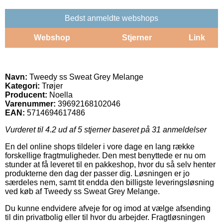
Bedst anmeldte webshops
Webshop
Stjerner
Link
Navn:
Tweedy ss Sweat Grey Melange
Kategori:
Trøjer
Producent:
Noella
Varenummer:
39692168102046
EAN:
5714694617486
Vurderet til
4.2
ud af 5 stjerner baseret på
31
anmeldelser
En del online shops tildeler i vore dage en lang række
forskellige fragtmuligheder. Den mest benyttede er nu om
stunder at få leveret til en pakkeshop, hvor du så selv henter
produkterne den dag der passer dig. Løsningen er jo
særdeles nem, samt tit endda den billigste leveringsløsning
ved køb af Tweedy ss Sweat Grey Melange.
Du kunne endvidere afveje for og imod at vælge afsending
til din privatbolig eller til hvor du arbejder. Fragtløsningen