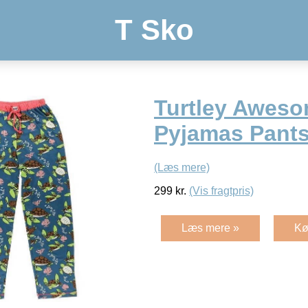
T Sko
Turtley Awes
Pyjamas Pants
(Læs mere)
299
kr.
(Vis fragtpris)
Læs mere »
Kø