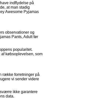
 have indflydelse på
nde, at man stadig
urtley Awesome Pyjamas
ers observationer og
Pyjamas Pants, Adult før
oppens popularitet.
ik af købsoplevelsen, som
n række forretninger på
rugere vi sender videre
sværre ikke garantere
ens data.