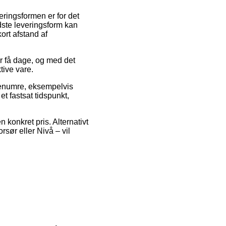
eringsformen er for det
ste leveringsform kan
ort afstand af
or få dage, og med det
tive vare.
renumre, eksempelvis
t fastsat tidspunkt,
 konkret pris. Alternativt
sør eller Nivå – vil