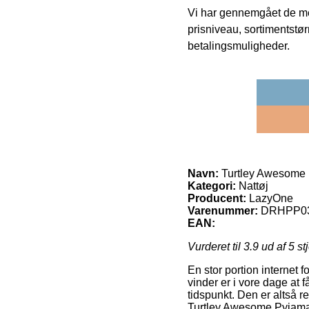
Vi har gennemgået de mes
prisniveau, sortimentstø
betalingsmuligheder.
Navn:
Turtley Awesome 
Kategori:
Nattøj
Producent:
LazyOne
Varenummer:
DRHPP0
EAN:
Vurderet til
3.9
ud af 5 st
En stor portion internet 
vinder er i vore dage at f
tidspunkt. Den er altså 
Turtley Awesome Pyjamas