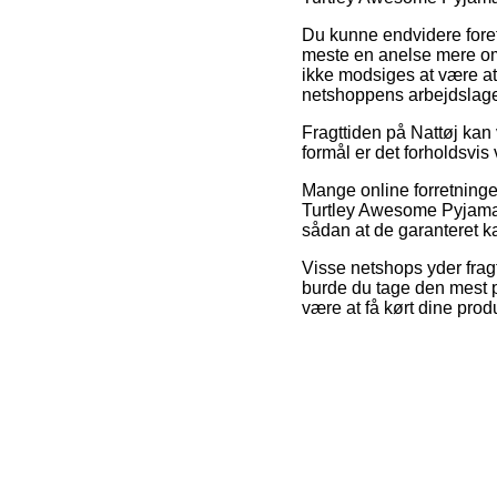
Du kunne endvidere foretr
meste en anelse mere om
ikke modsiges at være at 
netshoppens arbejdslage
Fragttiden på Nattøj kan 
formål er det forholdsvis
Mange online forretninge
Turtley Awesome Pyjamas 
sådan at de garanteret ka
Visse netshops yder fragt
burde du tage den mest p
være at få kørt dine produ