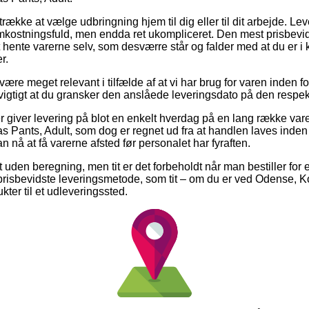
ække at vælge udbringning hjem til dig eller til dit arbejde. Lev
kostningsfuld, men endda ret ukompliceret. Den mest prisbevid
hente varerne selv, som desværre står og falder med at du er i k
r.
være meget relevant i tilfælde af at vi har brug for varen inden f
 vigtigt at du gransker den anslåede leveringsdato på den respek
r giver levering på blot en enkelt hverdag på en lang række va
Pants, Adult, som dog er regnet ud fra at handlen laves inden e
n nå at få varerne afsted før personalet har fyraften.
 uden beregning, men tit er det forbeholdt når man bestiller for en
risbevidste leveringsmetode, som tit – om du er ved Odense, Kor
kter til et udleveringssted.