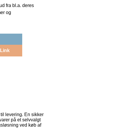
 fra bl.a. deres
mer og
Link
il levering. En sikker
varer på et selvvalgt
gsløsning ved køb af