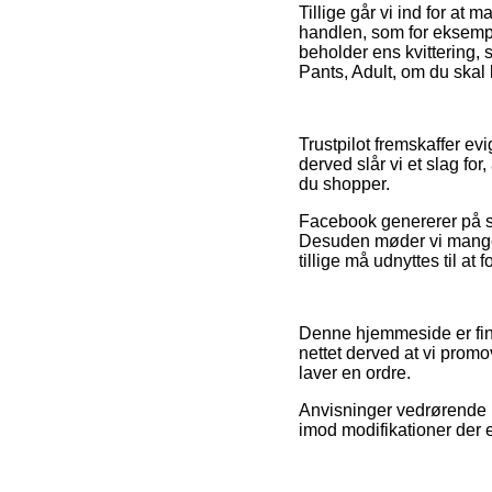
Tillige går vi ind for a
handlen, som for eksempel
beholder ens kvittering,
Pants, Adult, om du skal 
Trustpilot fremskaffer e
derved slår vi et slag for
du shopper.
Facebook genererer på sa
Desuden møder vi mange o
tillige må udnyttes til a
Denne hjemmeside er fina
nettet derved at vi promo
laver en ordre.
Anvisninger vedrørende p
imod modifikationer der 