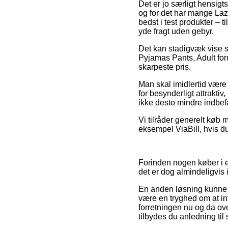
Det er jo særligt hensigts
og for det har mange Laz
bedst i test produkter – 
yde fragt uden gebyr.
Det kan stadigvæk vise s
Pyjamas Pants, Adult foru
skarpeste pris.
Man skal imidlertid være 
for besynderligt attraktiv
ikke desto mindre indbefa
Vi tilråder generelt køb 
eksempel ViaBill, hvis d
Forinden nogen køber i 
det er dog almindeligvis
En anden løsning kunne d
være en tryghed om at in
forretningen nu og da ov
tilbydes du anledning til