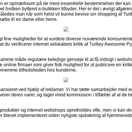
t man er opmærksom på de mest essentielle bestemmelser der kan
 hvilken bytteret e-butikken tilbyder. Her er det i øvrigt afgøre
 således man når som helst vil kunne bevise sin shopping af T
købe til en dame eller herre.
vigt fine muligheder for at vurdere diverse nuværende konsument
, at du verificerer internet selskabets kritik af Turtley Awesome 
mme måde regulære belejlige genveje til at få indsigt i websh
nline firmaer som giver folk mulighed for at publicere en krit
t fornemme tilfredsheden hos kunderne.
nsieret ved hjælp af reklamer. Vi har tætte samarbejder med e
verer deres varer, og tager imod kommission i tilfælde af at de b
rodukter og internet webshops opretholdes ofte, men vi kan de
er blevet implementeret siden nyligste opdatering af hjemmesid