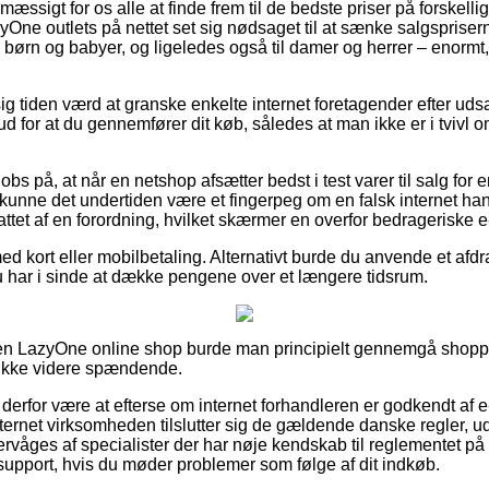
mæssigt for os alle at finde frem til de bedste priser på forskelli
yOne outlets på nettet set sig nødsaget til at sænke salgspriser
til børn og babyer, og ligeledes også til damer og herrer – enor
ig tiden værd at granske enkelte internet foretagender efter u
d for at du gennemfører dit køb, således at man ikke er i tvivl
obs på, at når en netshop afsætter bedst i test varer til salg for
, kunne det undertiden være et fingerpeg om en falsk internet hand
ttet af en forordning, hvilket skærmer en overfor bedrageriske e-
med kort eller mobilbetaling. Alternativt burde du anvende et afd
u har i sinde at dække pengene over et længere tidsrum.
en LazyOne online shop burde man principielt gennemgå shopp
 ikke videre spændende.
erfor være at efterse om internet forhandleren er godkendt af e-
ternet virksomheden tilslutter sig de gældende danske regler, ud
ervåges af specialister der har nøje kendskab til reglementet 
 support, hvis du møder problemer som følge af dit indkøb.