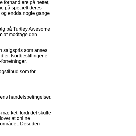
ge forhandlere på nettet,
ne på specielt deres
mt, og endda nogle gange
dsalg på Turtley Awesome
 om at modtage den
 en salgspris som anses
ler. Kortbestillinger er
forretninger.
ragstilbud som for
ens handelsbetingelser,
mærket, fordi det skulle
over at online
på området. Desuden