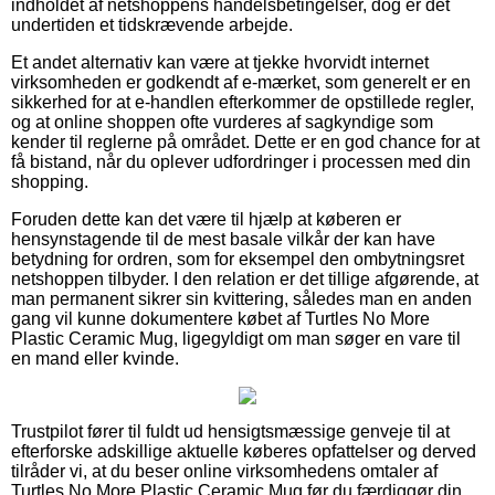
indholdet af netshoppens handelsbetingelser, dog er det
undertiden et tidskrævende arbejde.
Et andet alternativ kan være at tjekke hvorvidt internet
virksomheden er godkendt af e-mærket, som generelt er en
sikkerhed for at e-handlen efterkommer de opstillede regler,
og at online shoppen ofte vurderes af sagkyndige som
kender til reglerne på området. Dette er en god chance for at
få bistand, når du oplever udfordringer i processen med din
shopping.
Foruden dette kan det være til hjælp at køberen er
hensynstagende til de mest basale vilkår der kan have
betydning for ordren, som for eksempel den ombytningsret
netshoppen tilbyder. I den relation er det tillige afgørende, at
man permanent sikrer sin kvittering, således man en anden
gang vil kunne dokumentere købet af Turtles No More
Plastic Ceramic Mug, ligegyldigt om man søger en vare til
en mand eller kvinde.
Trustpilot fører til fuldt ud hensigtsmæssige genveje til at
efterforske adskillige aktuelle køberes opfattelser og derved
tilråder vi, at du beser online virksomhedens omtaler af
Turtles No More Plastic Ceramic Mug før du færdiggør din