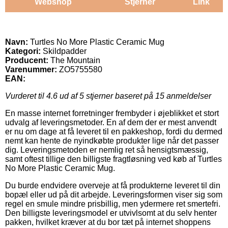
Webshop
Stjerner
Link
Navn:
Turtles No More Plastic Ceramic Mug
Kategori:
Skildpadder
Producent:
The Mountain
Varenummer:
ZO5755580
EAN:
Vurderet til
4.6
ud af 5 stjerner baseret på
15
anmeldelser
En masse internet forretninger frembyder i øjeblikket et stort
udvalg af leveringsmetoder. En af dem der er mest anvendt
er nu om dage at få leveret til en pakkeshop, fordi du dermed
nemt kan hente de nyindkøbte produkter lige når det passer
dig. Leveringsmetoden er nemlig ret så hensigtsmæssig,
samt oftest tillige den billigste fragtløsning ved køb af Turtles
No More Plastic Ceramic Mug.
Du burde endvidere overveje at få produkterne leveret til din
bopæl eller ud på dit arbejde. Leveringsformen viser sig som
regel en smule mindre prisbillig, men ydermere ret smertefri.
Den billigste leveringsmodel er utvivlsomt at du selv henter
pakken, hvilket kræver at du bor tæt på internet shoppens