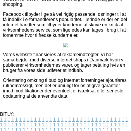
shopping.
Facebook tilbyder lige så vel rigtig passende løsninger til at
få indblik i e-forhandlerens popularitet. Herinde er der en del
internet handler som tilbyder kunderne at skrive en kritik af
virksomhedens service, som ligeledes kan tages i brug til at
fornemme hvor tilfredse kunderne er.
Vores website finansieres af reklameindtægter. Vi har
samarbejder med diverse internet shops i Danmark hvori vi
publicerer virksomhedernes varer, og tager betaling hvis en
bruger fra vores side udfører et indkøb.
Orientering omkring tilbud og internet forretninger ajourføres
rutinemæssigt, men det er umuligt for os at give garantier
imod modifikationer der eventuelt er iværksat efter seneste
opdatering af de anvendte data.
BITLY:
1
1
1
1
1
1
1
1
1
1
1
1
1
1
1
1
1
1
1
1
1
1
1
1
1
1
1
1
1
1
1
1
1
1
1
1
1
1
1
1
1
1
1
1
1
1
1
1
1
1
1
1
1
1
1
1
1
1
1
1
1
1
1
1
1
1
1
1
1
1
1
1
1
1
1
1
1
1
1
1
1
1
1
1
1
1
1
1
1
1
1
1
1
1
1
1
1
1
1
1