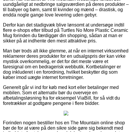
uundgåeligt at nedbringe salgsværdien på deres produkter –
til babyer og børn, samt til kvinder og mænd – drastisk, og
endda nogle gange love levering uden gebyr.
Derfor kan det stadigvæk blive lønsomt at undersøge indtil
flere e-shops efter tilbud på Turtles No More Plastic Ceramic
Mug forinden du færdiggør din shopping, sådan at man er
sikker på at indhente den mest attraktive pris.
Man bør trods alt ikke glemme, at når en internet virksomhed
reklamerer deres produkter for en udsalgspris der kan virke
mystisk overkommelig, er det for det meste være et
faresignal om en bedragerisk webbutik. Kortbetalinger er
dog inkluderet i en forordning, hvilket beskytter dig som
køber imod uægte internet forretninger.
Generelt går vi ind for køb med kort eller betalinger med
mobilen. Som et alternativ bør du overveje en
afbetalingsløsning fra for eksempel ViaBill, for så vidt du
foretrækker at godtgøre pengene i flere bidder.
Forinden nogen bestiller hos en The Mountain online shop
bør de for at være på den sikre side gøre sig bekendt med