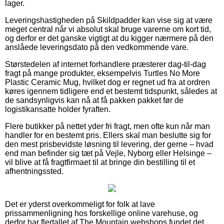
lager.
Leveringshastigheden på Skildpadder kan vise sig at være
meget central når vi absolut skal bruge varerne om kort tid,
og derfor er det ganske vigtigt at du kigger nærmere på den
anslåede leveringsdato på den vedkommende vare.
Størstedelen af internet forhandlere præsterer dag-til-dag
fragt på mange produkter, eksempelvis Turtles No More
Plastic Ceramic Mug, hvilket dog er regnet ud fra at ordren
køres igennem tidligere end et bestemt tidspunkt, således at
de sandsynligvis kan nå at få pakken pakket før de
logistikansatte holder fyraften.
Flere butikker på nettet yder fri fragt, men ofte kun når man
handler for en bestemt pris. Ellers skal man beslutte sig for
den mest prisbevidste løsning til levering, der gerne – hvad
end man befinder sig tæt på Vejle, Nyborg eller Helsinge –
vil blive at få fragtfirmaet til at bringe din bestilling til et
afhentningssted.
Det er yderst overkommeligt for folk at lave
prissammenligning hos forskellige online varehuse, og
derfor har flertallet af The Mountain webshops fundet det