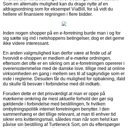
Som en alternativ mulighed kan du drage nytte af en
afdragsordning som for eksempel ViaBill, for så vidt du
hellere vil finansiere regningen i flere bidder.
Inden nogen shopper på en e-forretning burde man i og for
sig sætte sig ind i netshoppens betingelser, dog er det gerne
ikke videre interessant.
En anden valgmulighed kan derfor være at finde ud af
hvorvidt e-shoppen er medlem af e-mærke ordningen,
eftersom det ofte er en sikring om at e-forretningen opererer i
overensstemmelse med de danske love, tillige med at online
virksomheden en gang i mellem ses til af sagkyndige som er
inde i reglerne. Desuden får du mulighed for opbakning, ifald
du skulle få besvær i forbindelse med dit indkøb.
Foruden dette er det prisværdigt at man er oppe på
mærkerne omkring de mest aktuelle forhold der gør sig
gældende i forbindelse med bestillingen, fx hvilken
ombytningspolitik internet forretningen benytter. I den
sammenhæng er det tillige relevant, at man til enhver tid
sikrer ens kvitteringsmail, således man når som helst kan
påvise sin bestilling af Turtleneck Sort, om du efterspørger