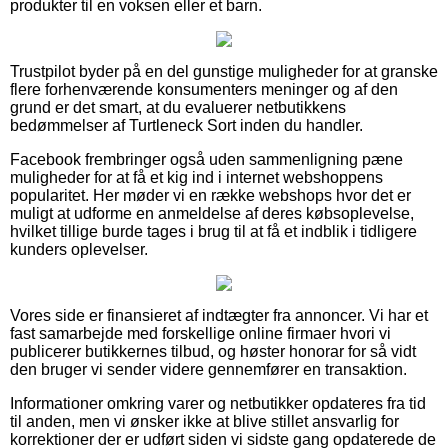
produkter til en voksen eller et barn.
Trustpilot byder på en del gunstige muligheder for at granske
flere forhenværende konsumenters meninger og af den
grund er det smart, at du evaluerer netbutikkens
bedømmelser af Turtleneck Sort inden du handler.
Facebook frembringer også uden sammenligning pæne
muligheder for at få et kig ind i internet webshoppens
popularitet. Her møder vi en række webshops hvor det er
muligt at udforme en anmeldelse af deres købsoplevelse,
hvilket tillige burde tages i brug til at få et indblik i tidligere
kunders oplevelser.
Vores side er finansieret af indtægter fra annoncer. Vi har et
fast samarbejde med forskellige online firmaer hvori vi
publicerer butikkernes tilbud, og høster honorar for så vidt
den bruger vi sender videre gennemfører en transaktion.
Informationer omkring varer og netbutikker opdateres fra tid
til anden, men vi ønsker ikke at blive stillet ansvarlig for
korrektioner der er udført siden vi sidste gang opdaterede de