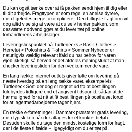
Du kan også tænke over at få pakken sendt hjem til dig eller
til dit arbejde. Fragttypen er som regel en anelse dyrere,
men ligeledes meget ukompliceret. Den billigste fragtform vil
dog altid vise sig at være at du selv henter pakken, som
desværre nødvendiggør at du lever tæt på online
forhandlerens arbejdslager.
Leveringstidspunktet på Turtlenecks > Basic Clothes >
Herretøj > Poloshirts & T-shirts > Sommer Nyheder er
naturligvis vældig relevant ifald du har behov for varen
øjeblikkeligt, så herved er det aldeles meningsfuldt at man
checker leveringstiden for den vedkommende vare.
En lang række internet outlets giver løfte om levering på
næste hverdag på en lang række varer, eksempelvis
Turtleneck Sort, der dog er regnet ud fra at bestillingen
fuldbyrdes tidligere end et angivent tidspunkt, sådan at de
har mulighed for at nå at få bestillingen på posthuset forud
for at lagermedarbejderne tager hjem.
En række e-forretninger i Danmark præsterer gratis levering,
men typisk kun når der aftages for et konkret beløb.
Desuden skulle du tage den mindst kostelige form for fragt,
der i de fleste tilfælde – ligegyldigt om du er tæt på