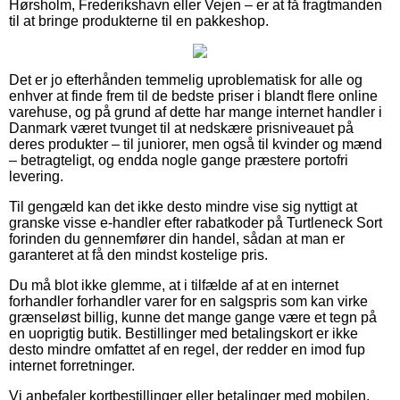
Hørsholm, Frederikshavn eller Vejen – er at få fragtmanden
til at bringe produkterne til en pakkeshop.
Det er jo efterhånden temmelig uproblematisk for alle og
enhver at finde frem til de bedste priser i blandt flere online
varehuse, og på grund af dette har mange internet handler i
Danmark været tvunget til at nedskære prisniveauet på
deres produkter – til juniorer, men også til kvinder og mænd
– betragteligt, og endda nogle gange præstere portofri
levering.
Til gengæld kan det ikke desto mindre vise sig nyttigt at
granske visse e-handler efter rabatkoder på Turtleneck Sort
forinden du gennemfører din handel, sådan at man er
garanteret at få den mindst kostelige pris.
Du må blot ikke glemme, at i tilfælde af at en internet
forhandler forhandler varer for en salgspris som kan virke
grænseløst billig, kunne det mange gange være et tegn på
en uoprigtig butik. Bestillinger med betalingskort er ikke
desto mindre omfattet af en regel, der redder en imod fup
internet forretninger.
Vi anbefaler kortbestillinger eller betalinger med mobilen.