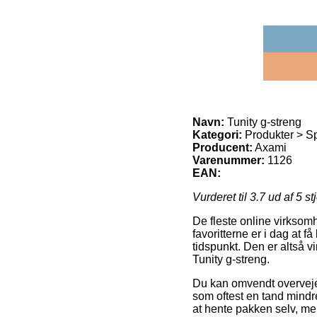
Navn:
Tunity g-streng
Kategori:
Produkter > Sp
Producent:
Axami
Varenummer:
1126
EAN:
Vurderet til
3.7
ud af 5 st
De fleste online virksomh
favoritterne er i dag at få
tidspunkt. Den er altså 
Tunity g-streng.
Du kan omvendt overveje a
som oftest en tand mindre
at hente pakken selv, men