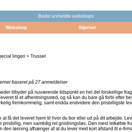
Bedst anmeldte webshops
Webshop
Stjerner
ecial lingeri > Trusser
jerner baseret på
27
anmeldelser
eder tilbyder på nuværende tidspunkt en hel del forskellige frag
 leveret til et afhentningssted, og så kan du bare gå forbi efter bes
virkelig fremkommelig, samt endda endvidere den prisbilligste le
t få det leveret hjem til hvor du bor eller ud på dit arbejde. Le
 prisbillig, men samtidig ret gnidningsløs. Den mest letkøbte fr
 den løsning afhænger af at du lever med kort afstand til e-fir