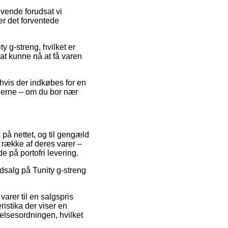
ivende forudsat vi
er det forventede
 g-streng, hvilket er
l at kunne nå at få varen
 hvis der indkøbes for en
 gerne – om du bor nær
s på nettet, og til gengæld
 række af deres varer –
e på portofri levering.
dsalg på Tunity g-streng
varer til en salgspris
istika der viser en
elsesordningen, hvilket