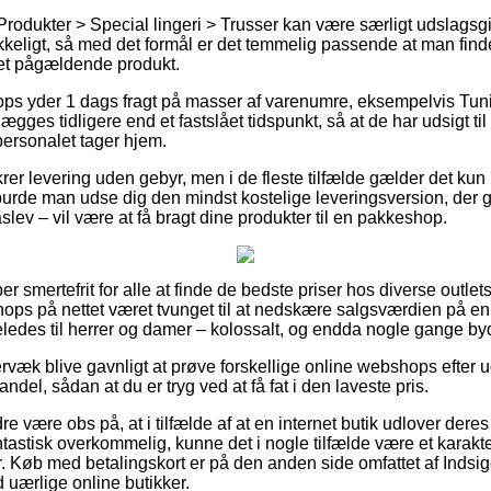
Produkter > Special lingeri > Trusser kan være særligt udslagsg
kkeligt, så med det formål er det temmelig passende at man find
det pågældende produkt.
ps yder 1 dags fragt på masser af varenumre, eksempelvis Tunity
lægges tidligere end et fastslået tidspunkt, så at de har udsigt ti
personalet tager hjem.
rer levering uden gebyr, men i de fleste tilfælde gælder det kun
burde man udse dig den mindst kostelige leveringsversion, der
lev – vil være at få bragt dine produkter til en pakkeshop.
r smertefrit for alle at finde de bedste priser hos diverse outlet
ops på nettet været tvunget til at nedskære salgsværdien på en
geledes til herrer og damer – kolossalt, og endda nogle gange byd
rvæk blive gavnligt at prøve forskellige online webshops efter u
del, sådan at du er tryg ved at få fat i den laveste pris.
 være obs på, at i tilfælde af at en internet butik udlover deres 
astisk overkommelig, kunne det i nogle tilfælde være et karakter
r. Køb med betalingskort er på den anden side omfattet af Indsig
uærlige online butikker.