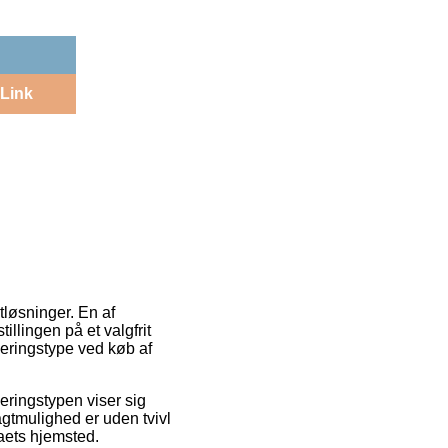
Link
tløsninger. En af
tillingen på et valgfrit
veringstype ved køb af
veringstypen viser sig
agtmulighed er uden tvivl
maets hjemsted.