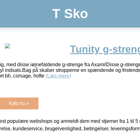
T Sko
Tunity g-stren
lig, med disse iøjnefaldende g-strenge fra Axami!Disse g-streng
tyl indsats.Bag på skaber stropperne en spændende og fristend
t bh, corsage, hofte
(Læs mere)
Køb nu »
t populære webshops og anmeldt dem med stjerner fra 1 til 5 ud
rrelse, kundeservice, brugervenlighed, betingelser, leveringsfor