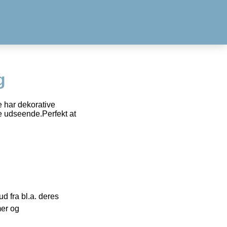
g
e har dekorative
e udseende.Perfekt at
 fra bl.a. deres
mer og