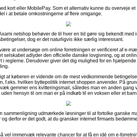
med kort eller MobilePay. Som et alternativ kunne du overveje et 
rdel i at betale omkostningerne af flere omgange.
 Axami netshop behøver de til hver en tid gøre sig bekendt med i
tingelser, dog er det naturligvis ikke særlig interessant.
n være at undersøge om online forretningen er verificeret af e-mær
net selskabet adlyder den officielle danske lovgivning, og at onlin
rt i reglerne. Derudover giver det dig mulighed for en hjælpende 
ling.
ftigt at køberen er vidende om de mest vedkommende betingelse
n, f.eks. hvilken byttepolitik internet shoppen anvender. På grund
gvæk gemmer ens kvitteringsmail, således man en anden gang v
, uden hensyn til om man er på indkøb til en voksen eller et barn
uden sammenligning udmærkede løsninger til at fortolke ganske ma
og derfor er det godt, at du gransker internet firmaets bedømmel
så vel immervæk relevante chancer for at få en idé om e-forretn