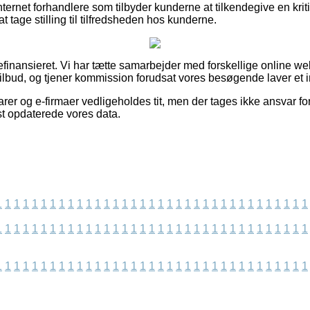
ternet forhandlere som tilbyder kunderne at tilkendegive en kriti
t tage stilling til tilfredsheden hos kunderne.
finansieret. Vi har tætte samarbejder med forskellige online we
ilbud, og tjener kommission forudsat vores besøgende laver et 
r og e-firmaer vedligeholdes tit, men der tages ikke ansvar for r
dst opdaterede vores data.
1
1
1
1
1
1
1
1
1
1
1
1
1
1
1
1
1
1
1
1
1
1
1
1
1
1
1
1
1
1
1
1
1
1
1
1
1
1
1
1
1
1
1
1
1
1
1
1
1
1
1
1
1
1
1
1
1
1
1
1
1
1
1
1
1
1
1
1
1
1
1
1
1
1
1
1
1
1
1
1
1
1
1
1
1
1
1
1
1
1
1
1
1
1
1
1
1
1
1
1
1
1
1
1
1