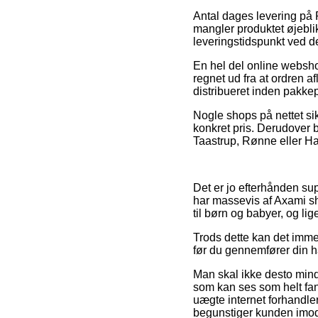
Antal dages levering på 
mangler produktet øjebli
leveringstidspunkt ved 
En hel del online websho
regnet ud fra at ordren af
distribueret inden pakke
Nogle shops på nettet sik
konkret pris. Derudover 
Taastrup, Rønne eller Has
Det er jo efterhånden supe
har massevis af Axami sh
til børn og babyer, og li
Trods dette kan det imme
før du gennemfører din han
Man skal ikke desto mindre
som kan ses som helt fant
uægte internet forhandle
begunstiger kunden imod 