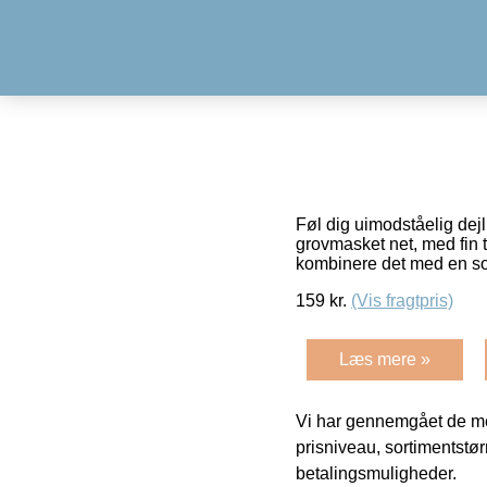
Føl dig uimodståelig dej
grovmasket net, med fin 
kombinere det med en sor
159
kr.
(Vis fragtpris)
Læs mere »
Vi har gennemgået de mes
prisniveau, sortimentstø
betalingsmuligheder.