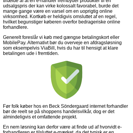
tilfælde af at en e-handler frembyder produkter til en
udsalgspris der kan virke kolossalt favorabel, burde det
mange gange være en varsel om en uoprigtig online
virksomhed. Kortkøb er heldigvis omsluttet af en regel,
hvilket begunstiger køberen overfor bedrageriske online
forhandlere.
Generelt foreslår vi køb med gængse betalingskort eller
MobilePay. Alternativt bør du overveje en afdragsløsning
som eksempelvis ViaBill, hvis du har til hensigt at klare
betalingen ude i fremtiden.
Før folk køber hos en Beck Söndergaard internet forhandler
bør de reelt se på shoppens handelsvilkår, dog er det
almindeligvis et omfattende projekt.
En nem løsning kan derfor være at finde ud af hvorvidt e-
forhandleren er tilsluttet e-mærket, da det typisk er en