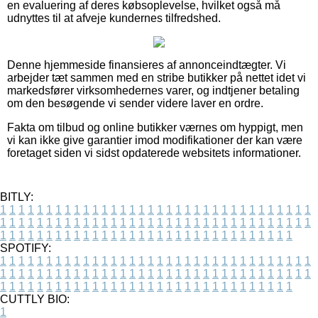
en evaluering af deres købsoplevelse, hvilket også må
udnyttes til at afveje kundernes tilfredshed.
Denne hjemmeside finansieres af annonceindtægter. Vi
arbejder tæt sammen med en stribe butikker på nettet idet vi
markedsfører virksomhedernes varer, og indtjener betaling
om den besøgende vi sender videre laver en ordre.
Fakta om tilbud og online butikker værnes om hyppigt, men
vi kan ikke give garantier imod modifikationer der kan være
foretaget siden vi sidst opdaterede websitets informationer.
BITLY:
1
1
1
1
1
1
1
1
1
1
1
1
1
1
1
1
1
1
1
1
1
1
1
1
1
1
1
1
1
1
1
1
1
1
1
1
1
1
1
1
1
1
1
1
1
1
1
1
1
1
1
1
1
1
1
1
1
1
1
1
1
1
1
1
1
1
1
1
1
1
1
1
1
1
1
1
1
1
1
1
1
1
1
1
1
1
1
1
1
1
1
1
1
1
1
1
1
1
1
1
SPOTIFY:
1
1
1
1
1
1
1
1
1
1
1
1
1
1
1
1
1
1
1
1
1
1
1
1
1
1
1
1
1
1
1
1
1
1
1
1
1
1
1
1
1
1
1
1
1
1
1
1
1
1
1
1
1
1
1
1
1
1
1
1
1
1
1
1
1
1
1
1
1
1
1
1
1
1
1
1
1
1
1
1
1
1
1
1
1
1
1
1
1
1
1
1
1
1
1
1
1
1
1
1
CUTTLY BIO:
1