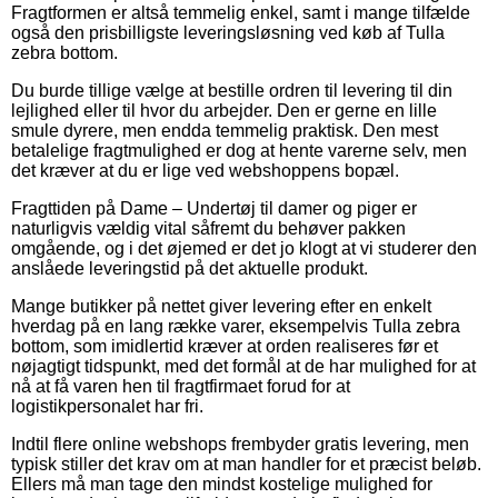
Fragtformen er altså temmelig enkel, samt i mange tilfælde
også den prisbilligste leveringsløsning ved køb af Tulla
zebra bottom.
Du burde tillige vælge at bestille ordren til levering til din
lejlighed eller til hvor du arbejder. Den er gerne en lille
smule dyrere, men endda temmelig praktisk. Den mest
betalelige fragtmulighed er dog at hente varerne selv, men
det kræver at du er lige ved webshoppens bopæl.
Fragttiden på Dame – Undertøj til damer og piger er
naturligvis vældig vital såfremt du behøver pakken
omgående, og i det øjemed er det jo klogt at vi studerer den
anslåede leveringstid på det aktuelle produkt.
Mange butikker på nettet giver levering efter en enkelt
hverdag på en lang række varer, eksempelvis Tulla zebra
bottom, som imidlertid kræver at orden realiseres før et
nøjagtigt tidspunkt, med det formål at de har mulighed for at
nå at få varen hen til fragtfirmaet forud for at
logistikpersonalet har fri.
Indtil flere online webshops frembyder gratis levering, men
typisk stiller det krav om at man handler for et præcist beløb.
Ellers må man tage den mindst kostelige mulighed for