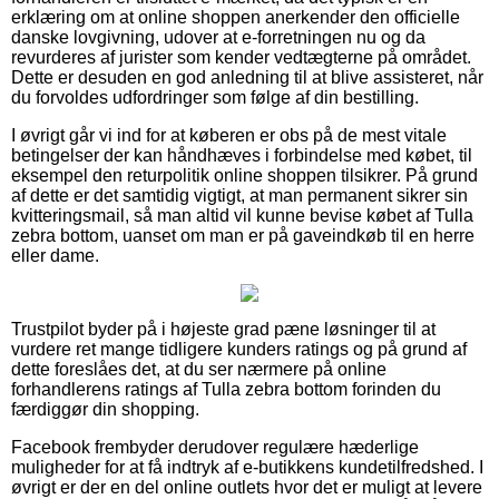
erklæring om at online shoppen anerkender den officielle
danske lovgivning, udover at e-forretningen nu og da
revurderes af jurister som kender vedtægterne på området.
Dette er desuden en god anledning til at blive assisteret, når
du forvoldes udfordringer som følge af din bestilling.
I øvrigt går vi ind for at køberen er obs på de mest vitale
betingelser der kan håndhæves i forbindelse med købet, til
eksempel den returpolitik online shoppen tilsikrer. På grund
af dette er det samtidig vigtigt, at man permanent sikrer sin
kvitteringsmail, så man altid vil kunne bevise købet af Tulla
zebra bottom, uanset om man er på gaveindkøb til en herre
eller dame.
Trustpilot byder på i højeste grad pæne løsninger til at
vurdere ret mange tidligere kunders ratings og på grund af
dette foreslåes det, at du ser nærmere på online
forhandlerens ratings af Tulla zebra bottom forinden du
færdiggør din shopping.
Facebook frembyder derudover regulære hæderlige
muligheder for at få indtryk af e-butikkens kundetilfredshed. I
øvrigt er der en del online outlets hvor det er muligt at levere