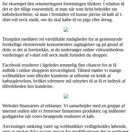
for eksempel den returneringsret forretningen tilsikrer. I relation til
det er det tillige essesentielt, at man når som helst beholder sin
købsbekræftelse, så man i fremtiden vil kunne påvise sit køb af t-
shirt roll neck multi, om du skal købe til en pige eller dreng.
Trustpilot medfører ret værdifulde muligheder for at gennemrode
forskellige eksisterende konsumenters iagttagelser og på grund af
dette er det at foretrække, at du undersøger online virksomhedens
vurderinger af t-shirt roll neck multi forinden du shopper.
Facebook resulterer i ligeledes temmelig fine chancer for at få
indblik i online shoppens troværdighed. Tilmed møder vi mange
webbutikker som tilbyder kunderne at udforme en kritik af
købsoplevelsen, hvilket ydermere må udnyttes til at få et indtryk af
tilfredsheden hos kunderne.
Websitet finansieres af reklamer. Vi samarbejder med en gruppe af
internet outlets idet vi fremviser firmaernes produkter, og indhenter
godtgørelse når vores besøgende realiserer et køb.
Anvisninger omkring varer og webbutikker vedligeholdes løbende,
men vi ønsker ikke at tage ansvar for modifikationer der er realiseret