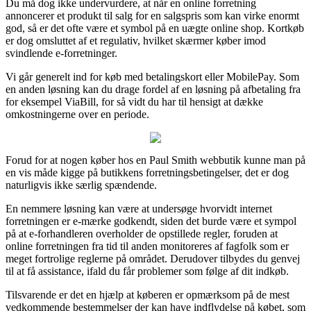
Du må dog ikke undervurdere, at når en online forretning
annoncerer et produkt til salg for en salgspris som kan virke enormt
god, så er det ofte være et symbol på en uægte online shop. Kortkøb
er dog omsluttet af et regulativ, hvilket skærmer køber imod
svindlende e-forretninger.
Vi går generelt ind for køb med betalingskort eller MobilePay. Som
en anden løsning kan du drage fordel af en løsning på afbetaling fra
for eksempel ViaBill, for så vidt du har til hensigt at dække
omkostningerne over en periode.
Forud for at nogen køber hos en Paul Smith webbutik kunne man på
en vis måde kigge på butikkens forretningsbetingelser, det er dog
naturligvis ikke særlig spændende.
En nemmere løsning kan være at undersøge hvorvidt internet
forretningen er e-mærke godkendt, siden det burde være et sympol
på at e-forhandleren overholder de opstillede regler, foruden at
online forretningen fra tid til anden monitoreres af fagfolk som er
meget fortrolige reglerne på området. Derudover tilbydes du genvej
til at få assistance, ifald du får problemer som følge af dit indkøb.
Tilsvarende er det en hjælp at køberen er opmærksom på de mest
vedkommende bestemmelser der kan have indflydelse på købet, som