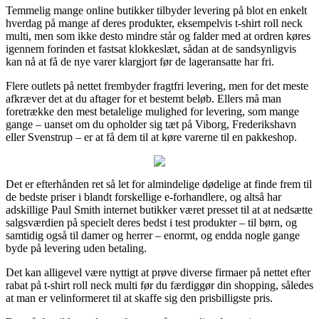
Temmelig mange online butikker tilbyder levering på blot en enkelt
hverdag på mange af deres produkter, eksempelvis t-shirt roll neck
multi, men som ikke desto mindre står og falder med at ordren køres
igennem forinden et fastsat klokkeslæt, sådan at de sandsynligvis
kan nå at få de nye varer klargjort før de lageransatte har fri.
Flere outlets på nettet frembyder fragtfri levering, men for det meste
afkræver det at du aftager for et bestemt beløb. Ellers må man
foretrække den mest betalelige mulighed for levering, som mange
gange – uanset om du opholder sig tæt på Viborg, Frederikshavn
eller Svenstrup – er at få dem til at køre varerne til en pakkeshop.
Det er efterhånden ret så let for almindelige dødelige at finde frem til
de bedste priser i blandt forskellige e-forhandlere, og altså har
adskillige Paul Smith internet butikker været presset til at at nedsætte
salgsværdien på specielt deres bedst i test produkter – til børn, og
samtidig også til damer og herrer – enormt, og endda nogle gange
byde på levering uden betaling.
Det kan alligevel være nyttigt at prøve diverse firmaer på nettet efter
rabat på t-shirt roll neck multi før du færdiggør din shopping, således
at man er velinformeret til at skaffe sig den prisbilligste pris.