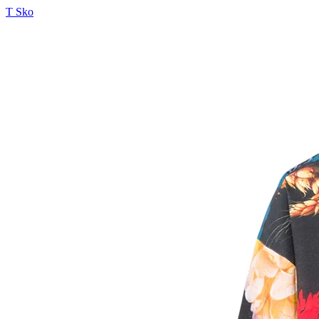
T Sko