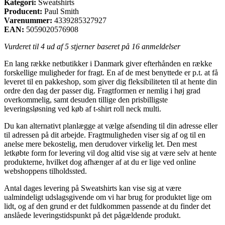
Kategori:
Sweatshirts
Producent:
Paul Smith
Varenummer:
4339285327927
EAN:
5059020576908
Vurderet til
4
ud af 5 stjerner baseret på
16
anmeldelser
En lang række netbutikker i Danmark giver efterhånden en række
forskellige muligheder for fragt. En af de mest benyttede er p.t. at få
leveret til en pakkeshop, som giver dig fleksibiliteten til at hente din
ordre den dag der passer dig. Fragtformen er nemlig i høj grad
overkommelig, samt desuden tillige den prisbilligste
leveringsløsning ved køb af t-shirt roll neck multi.
Du kan alternativt planlægge at vælge afsending til din adresse eller
til adressen på dit arbejde. Fragtmuligheden viser sig af og til en
anelse mere bekostelig, men derudover virkelig let. Den mest
letkøbte form for levering vil dog altid vise sig at være selv at hente
produkterne, hvilket dog afhænger af at du er lige ved online
webshoppens tilholdssted.
Antal dages levering på Sweatshirts kan vise sig at være
ualmindeligt udslagsgivende om vi har brug for produktet lige om
lidt, og af den grund er det fuldkommen passende at du finder det
anslåede leveringstidspunkt på det pågældende produkt.