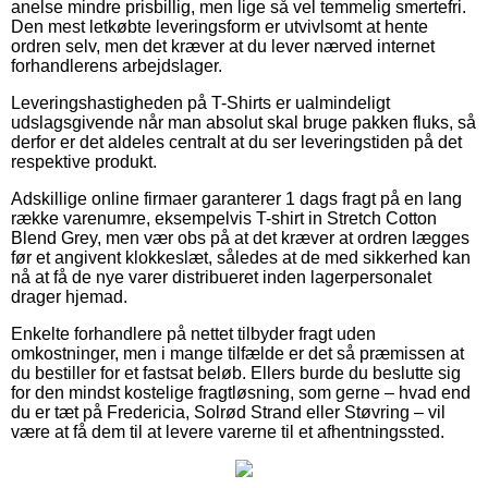
anelse mindre prisbillig, men lige så vel temmelig smertefri.
Den mest letkøbte leveringsform er utvivlsomt at hente
ordren selv, men det kræver at du lever nærved internet
forhandlerens arbejdslager.
Leveringshastigheden på T-Shirts er ualmindeligt
udslagsgivende når man absolut skal bruge pakken fluks, så
derfor er det aldeles centralt at du ser leveringstiden på det
respektive produkt.
Adskillige online firmaer garanterer 1 dags fragt på en lang
række varenumre, eksempelvis T-shirt in Stretch Cotton
Blend Grey, men vær obs på at det kræver at ordren lægges
før et angivent klokkeslæt, således at de med sikkerhed kan
nå at få de nye varer distribueret inden lagerpersonalet
drager hjemad.
Enkelte forhandlere på nettet tilbyder fragt uden
omkostninger, men i mange tilfælde er det så præmissen at
du bestiller for et fastsat beløb. Ellers burde du beslutte sig
for den mindst kostelige fragtløsning, som gerne – hvad end
du er tæt på Fredericia, Solrød Strand eller Støvring – vil
være at få dem til at levere varerne til et afhentningssted.