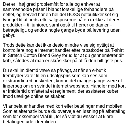
Det er i høj grad problemfrit for alle og enhver at
sammenholde priser i blandt forskellige forhandlere på
nettet, og herved har en hel del BOSS netbutikker set sig
tvunget til at nedsætte salgspriserne på en række af deres
produkter – til juniorer, samt også til herrer og damer –
betragteligt, og endda nogle gange byde på levering uden
gebyr.
Trods dette kan det ikke desto mindre vise sig nyttigt at
kontrollere nogle internet handler efter rabatkoder på T-shirt
in Stretch Cotton Blend Grey forud for at du gennemfører dit
køb, således at man er skråsikker på at få den billigste pris.
Du skal imidlertid være så påvagt, at når en e-butik
frembyder varer til en udsalgspris som kan ses som
ekstraordinært beskeden, kunne det mange gange være et
fingerpeg om en svindel internet webshop. Handler med kort
er imidlertid omfattet af et reglement, der assisterer køber
imod uærlige online selskaber.
Vi anbefaler handler med kort eller betalinger med mobilen.
Som et alternativ burde du overveje en løsning på afbetaling
som for eksempel ViaBill, for så vidt du ønsker at klare
betalingen ude i fremtiden.