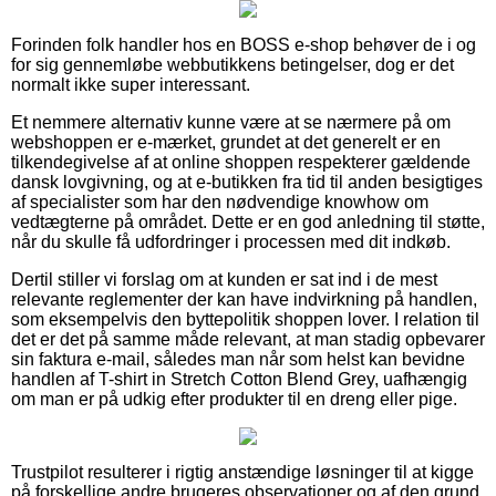
Forinden folk handler hos en BOSS e-shop behøver de i og
for sig gennemløbe webbutikkens betingelser, dog er det
normalt ikke super interessant.
Et nemmere alternativ kunne være at se nærmere på om
webshoppen er e-mærket, grundet at det generelt er en
tilkendegivelse af at online shoppen respekterer gældende
dansk lovgivning, og at e-butikken fra tid til anden besigtiges
af specialister som har den nødvendige knowhow om
vedtægterne på området. Dette er en god anledning til støtte,
når du skulle få udfordringer i processen med dit indkøb.
Dertil stiller vi forslag om at kunden er sat ind i de mest
relevante reglementer der kan have indvirkning på handlen,
som eksempelvis den byttepolitik shoppen lover. I relation til
det er det på samme måde relevant, at man stadig opbevarer
sin faktura e-mail, således man når som helst kan bevidne
handlen af T-shirt in Stretch Cotton Blend Grey, uafhængig
om man er på udkig efter produkter til en dreng eller pige.
Trustpilot resulterer i rigtig anstændige løsninger til at kigge
på forskellige andre brugeres observationer og af den grund