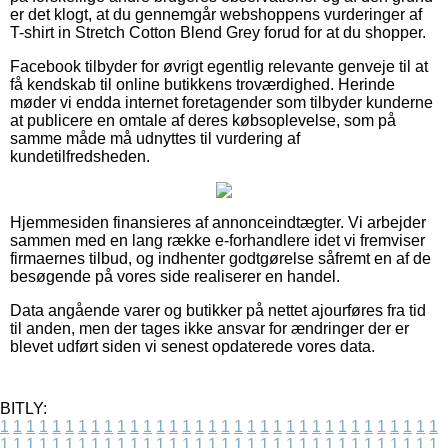
er det klogt, at du gennemgår webshoppens vurderinger af
T-shirt in Stretch Cotton Blend Grey forud for at du shopper.
Facebook tilbyder for øvrigt egentlig relevante genveje til at
få kendskab til online butikkens troværdighed. Herinde
møder vi endda internet foretagender som tilbyder kunderne
at publicere en omtale af deres købsoplevelse, som på
samme måde må udnyttes til vurdering af
kundetilfredsheden.
Hjemmesiden finansieres af annonceindtægter. Vi arbejder
sammen med en lang række e-forhandlere idet vi fremviser
firmaernes tilbud, og indhenter godtgørelse såfremt en af de
besøgende på vores side realiserer en handel.
Data angående varer og butikker på nettet ajourføres fra tid
til anden, men der tages ikke ansvar for ændringer der er
blevet udført siden vi senest opdaterede vores data.
BITLY:
1
1
1
1
1
1
1
1
1
1
1
1
1
1
1
1
1
1
1
1
1
1
1
1
1
1
1
1
1
1
1
1
1
1
1
1
1
1
1
1
1
1
1
1
1
1
1
1
1
1
1
1
1
1
1
1
1
1
1
1
1
1
1
1
1
1
1
1