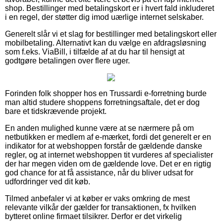
shop. Bestillinger med betalingskort er i hvert fald inkluderet
i en regel, der støtter dig imod uærlige internet selskaber.
Generelt slår vi et slag for bestillinger med betalingskort eller
mobilbetaling. Alternativt kan du vælge en afdragsløsning
som f.eks. ViaBill, i tilfælde af at du har til hensigt at
godtgøre betalingen over flere uger.
Forinden folk shopper hos en Trussardi e-forretning burde
man altid studere shoppens forretningsaftale, det er dog
bare et tidskrævende projekt.
En anden mulighed kunne være at se nærmere på om
netbutikken er medlem af e-mærket, fordi det generelt er en
indikator for at webshoppen forstår de gældende danske
regler, og at internet webshoppen tit vurderes af specialister
der har megen viden om de gældende love. Det er en rigtig
god chance for at få assistance, når du bliver udsat for
udfordringer ved dit køb.
Tilmed anbefaler vi at køber er vaks omkring de mest
relevante vilkår der gælder for transaktionen, fx hvilken
bytteret online firmaet tilsikrer. Derfor er det virkelig