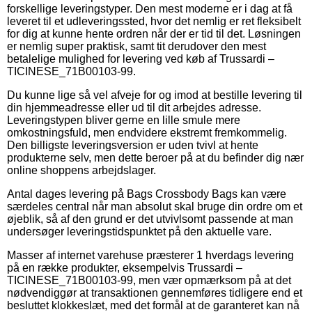
forskellige leveringstyper. Den mest moderne er i dag at få
leveret til et udleveringssted, hvor det nemlig er ret fleksibelt
for dig at kunne hente ordren når der er tid til det. Løsningen
er nemlig super praktisk, samt tit derudover den mest
betalelige mulighed for levering ved køb af Trussardi –
TICINESE_71B00103-99.
Du kunne lige så vel afveje for og imod at bestille levering til
din hjemmeadresse eller ud til dit arbejdes adresse.
Leveringstypen bliver gerne en lille smule mere
omkostningsfuld, men endvidere ekstremt fremkommelig.
Den billigste leveringsversion er uden tvivl at hente
produkterne selv, men dette beroer på at du befinder dig nær
online shoppens arbejdslager.
Antal dages levering på Bags Crossbody Bags kan være
særdeles central når man absolut skal bruge din ordre om et
øjeblik, så af den grund er det utvivlsomt passende at man
undersøger leveringstidspunktet på den aktuelle vare.
Masser af internet varehuse præsterer 1 hverdags levering
på en række produkter, eksempelvis Trussardi –
TICINESE_71B00103-99, men vær opmærksom på at det
nødvendiggør at transaktionen gennemføres tidligere end et
besluttet klokkeslæt, med det formål at de garanteret kan nå