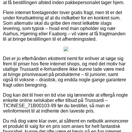
at få bestillingen afsted inden pakkepersonalet tager hjem.
Flere internet foretagender lover gratis fragt, men tit er det
under forudsætning af at du indkøber for en konkret sum.
Som alternativ skal du gribe den mest letkøbte slags
levering, som typisk – hvad end man opholder sig nær
Aarhus, Hjørring eller Faaborg – vil være at få fragtmanden
til at bringe bestillingen til et afhentningssted.
Det er jo efterhånden ekstremt nemt for enhver at søge sig
frem til priser hos flere internet shops, og med det motiv har
utallige Trussardi e-forhandlere ikke kunne lade være med
at tvinge prisniveauet på produkterne – til juniorer, samt
også til voksne – drastisk, og endda nogle gange garantere
fragt uden beregning.
Dog kan det til hver en tid vise sig lønnende at eftergå nogle
enkelte online selskaber efter tilbud på Trussardi –
TICINESE_71B00103-99 før du bestiller, så man er
velinformeret til at indhente den laveste pris.
Du må dog være klar over, at såfremt en netbutik annoncerer
et produkt til salg for en pris som anses for helt fantastisk
favorabel, kunne det ofte være et bevis på en fup internet