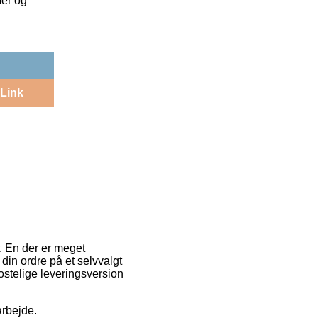
mer og
Link
r. En der er meget
 din ordre på et selvvalgt
ostelige leveringsversion
arbejde.