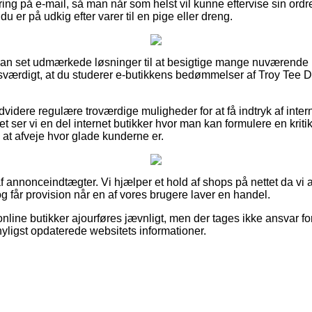
tering på e-mail, så man når som helst vil kunne eftervise sin ord
du er på udkig efter varer til en pige eller dreng.
sådan set udmærkede løsninger til at besigtige mange nuværend
esværdigt, at du studerer e-butikkens bedømmelser af Troy Tee Dr
videre regulære troværdige muligheder for at få indtryk af inte
 ser vi en del internet butikker hvor man kan formulere en kritik 
 at afveje hvor glade kunderne er.
f annonceindtægter. Vi hjælper et hold af shops på nettet da vi
g får provision når en af vores brugere laver en handel.
nline butikker ajourføres jævnligt, men der tages ikke ansvar for
nyligst opdaterede websitets informationer.