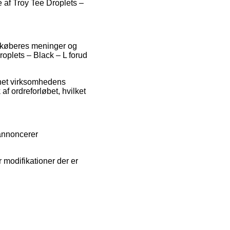
re af Troy Tee Droplets –
e køberes meninger og
oplets – Black – L forud
rnet virksomhedens
af ordreforløbet, hvilket
 annoncerer
 modifikationer der er