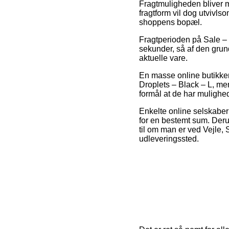
Fragtmuligheden bliver 
fragtform vil dog utvivls
shoppens bopæl.
Fragtperioden på Sale – M
sekunder, så af den grun
aktuelle vare.
En masse online butikker
Droplets – Black – L, men
formål at de har mulighed
Enkelte online selskaber
for en bestemt sum. Deru
til om man er ved Vejle, S
udleveringssted.