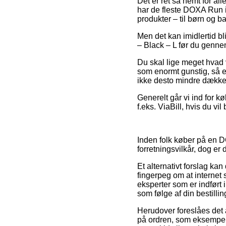
Det er ret så nemt for al
har de fleste DOXA Run i
produkter – til børn og b
Men det kan imidlertid bl
– Black – L før du gennemf
Du skal lige meget hvad v
som enormt gunstig, så e
ikke desto mindre dækket
Generelt går vi ind for k
f.eks. ViaBill, hvis du v
Inden folk køber på en D
forretningsvilkår, dog er 
Et alternativt forslag ka
fingerpeg om at internet 
eksperter som er indført 
som følge af din bestillin
Herudover foreslåes det
på ordren, som eksempelvi