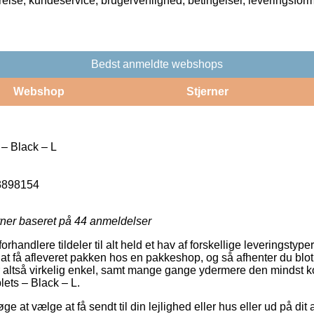
rrelse, kundeservice, brugervenlighed, betingelser, leveringsfor
Bedst anmeldte webshops
Webshop
Stjerner
 – Black – L
3898154
rner baseret på
44
anmeldelser
handlere tildeler til alt held et hav af forskellige leveringstype
t at få afleveret pakken hos en pakkeshop, og så afhenter du blot
r altså virkelig enkel, samt mange gange ydermere den mindst k
lets – Black – L.
ge at vælge at få sendt til din lejlighed eller hus eller ud på dit 