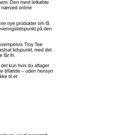
nem. Den mest letkøbte
er nærved online
dine nye produkter om få
everingstidspunkt på den
eksempelvis Troy Tee
astsat tidspunkt, med det
får fri.
det kun hvis du aftager
ge tilfælde – uden hensyn
ke til et