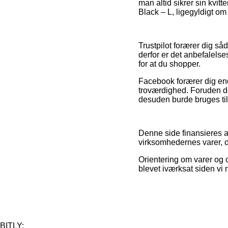
man altid sikrer sin kvit
Black – L, ligegyldigt om 
Trustpilot forærer dig 
derfor er det anbefalels
for at du shopper.
Facebook forærer dig end
troværdighed. Foruden det
desuden burde bruges til
Denne side finansieres a
virksomhedernes varer, o
Orientering om varer og o
blevet iværksat siden vi 
BITLY: