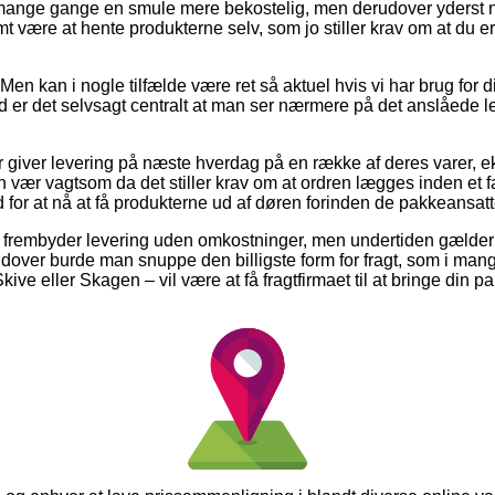
mange gange en smule mere bekostelig, men derudover yderst 
omt være at hente produkterne selv, som jo stiller krav om at du 
en kan i nogle tilfælde være ret så aktuel hvis vi har brug for 
d er det selvsagt centralt at man ser nærmere på det anslåede l
 giver levering på næste hverdag på en række af deres varer, 
 vær vagtsom da det stiller krav om at ordren lægges inden et f
 for at nå at få produkterne ud af døren forinden de pakkeansatte 
 frembyder levering uden omkostninger, men undertiden gælder 
dover burde man snuppe den billigste form for fragt, som i man
kive eller Skagen – vil være at få fragtfirmaet til at bringe din pak