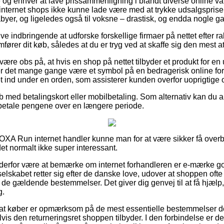
le og enhver at lave prissammenligning i blandt diverse online v
nternet shops ikke kunne lade være med at trykke udsalgsprise
abyer, og ligeledes også til voksne – drastisk, og endda nogle ga
ive indbringende at udforske forskellige firmaer på nettet efter r
ører dit køb, således at du er tryg ved at skaffe sig den mest att
ære obs på, at hvis en shop på nettet tilbyder et produkt for en
r det mange gange være et symbol på en bedragerisk online forr
 ind under en orden, som assisterer kunden overfor uoprigtige
øb med betalingskort eller mobilbetaling. Som alternativ kan du 
il betale pengene over en længere periode.
OXA Run internet handler kunne man for at være sikker få overb
det normalt ikke super interessant.
n derfor være at bemærke om internet forhandleren er e-mærke god
selskabet retter sig efter de danske love, udover at shoppen ofte 
i de gældende bestemmelser. Det giver dig genvej til at få hjælp,
g.
 at køber er opmærksom på de mest essentielle bestemmelser de
s den returneringsret shoppen tilbyder. I den forbindelse er det