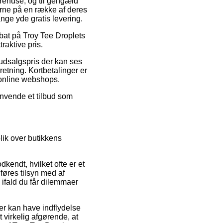
arehuse, og til gengæld
rne på en række af deres
nge yde gratis levering.
abat på Troy Tee Droplets
raktive pris.
 udsalgspris der kan ses
etning. Kortbetalinger er
 online webshops.
anvende et tilbud som
lik over butikkens
kendt, hvilket ofte er et
føres tilsyn med af
 ifald du får dilemmaer
r kan have indflydelse
 virkelig afgørende, at