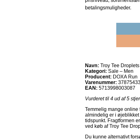
prisniveau, sortimentstø
betalingsmuligheder.
Navn:
Troy Tee Droplets
Kategori:
Sale – Men
Producent:
DOXA Run
Varenummer:
3787543
EAN:
5713998003087
Vurderet til
4
ud af 5 stje
Temmelig mange online for
almindelig er i øjeblikke
tidspunkt. Fragtformen e
ved køb af Troy Tee Drop
Du kunne alternativt forsø