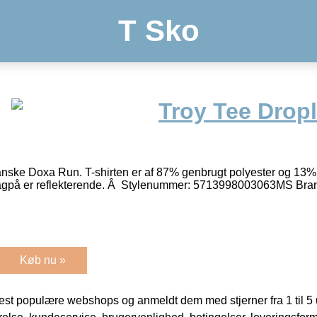
T Sko
Troy Tee Dropl
 danske Doxa Run. T-shirten er af 87% genbrugt polyester og 13%
gpå er reflekterende. Â Stylenummer: 5713998003063MS Bra
Køb nu »
t populære webshops og anmeldt dem med stjerner fra 1 til 5 ud