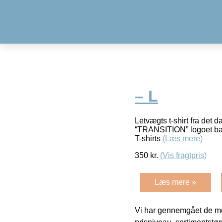
– L
Letvægts t-shirt fra det
“TRANSITION” logoet ba
T-shirts
(Læs mere)
350
kr.
(Vis fragtpris)
Læs mere »
Vi har gennemgået de mes