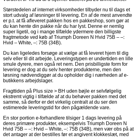
Størstedelen af internet virksomheder tilbyder nu til dags et
stort udvalg af løsninger til levering. En af de mest anvendte
er p.t. at få afleveret pakken hos en pakkeshop, som gør at
du kan hente din pakke når du har lyst. Denne er nemlig
super ligetil, og i mange tilfælde ydermere den billigste
fragtmetode ved køb af Triumph Doreen N Hvid 75B – –:
Hvid – White, –: 75B (34B).
Du kan ligeledes forsøge at vælge at få leveret hjem til dig
selv eller til dit arbejde. Leveringstypen er undertiden en lille
smule dyrere, men også ret nem. Den prisbilligste form for
levering er dog at du selv henter produkterne, men den
løsning nødvendiggør at du opholder dig i nærheden af e-
butikkens arbejdslager.
Fragttiden på Plus size > BH uden bøjle er selvfølgelig
ekstremt vigtig i tilfælde af at du behøver pakken med det
samme, så derfor er det virkelig centralt at du ser den
estimerede leveringstid for den pågældende vare.
En stor portion e-forhandlere tilsiger 1 dags levering på
deres primære produkter, eksempelvis Triumph Doreen N
Hvid 75B – –: Hvid – White, –: 75B (34B), men vær obs på at
det antager at der bestilles før et angivent klokkeslæt, med