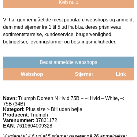
Køb nu »
Vi har gennemgået de mest populære webshops og anmeldt
dem med stjerner fra 1 til 5 ud fra bl.a. deres prisniveau,
sortimentstørrelse, kundeservice, brugervenlighed,
betingelser, leveringsformer og betalingsmuligheder.
Bedst anmeldte webshops
Webshop
Stjerner
Link
Navn:
Triumph Doreen N Hvid 75B – –: Hvid – White, –:
75B (34B)
Kategori:
Plus size > BH uden bøjle
Producent:
Triumph
Varenummer:
37831172
EAN:
7610604009328
Vurderet til
4.6
ud af 5 stjerner baseret på
26
anmeldelser