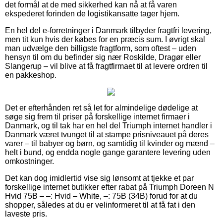
det formål at de med sikkerhed kan nå at få varen
ekspederet forinden de logistikansatte tager hjem.
En hel del e-forretninger i Danmark tilbyder fragtfri levering,
men tit kun hvis der købes for en præcis sum. I øvrigt skal
man udvælge den billigste fragtform, som oftest – uden
hensyn til om du befinder sig nær Roskilde, Dragør eller
Slangerup – vil blive at få fragtfirmaet til at levere ordren til
en pakkeshop.
Det er efterhånden ret så let for almindelige dødelige at
søge sig frem til priser på forskellige internet firmaer i
Danmark, og til tak har en hel del Triumph internet handler i
Danmark været tvunget til at stampe prisniveauet på deres
varer – til babyer og børn, og samtidig til kvinder og mænd –
helt i bund, og endda nogle gange garantere levering uden
omkostninger.
Det kan dog imidlertid vise sig lønsomt at tjekke et par
forskellige internet butikker efter rabat på Triumph Doreen N
Hvid 75B – –: Hvid – White, –: 75B (34B) forud for at du
shopper, således at du er velinformeret til at få fat i den
laveste pris.