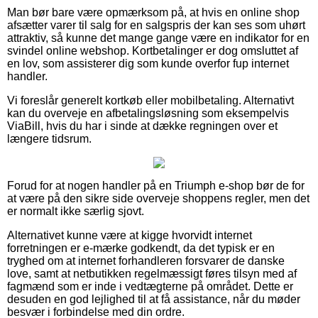
Man bør bare være opmærksom på, at hvis en online shop
afsætter varer til salg for en salgspris der kan ses som uhørt
attraktiv, så kunne det mange gange være en indikator for en
svindel online webshop. Kortbetalinger er dog omsluttet af
en lov, som assisterer dig som kunde overfor fup internet
handler.
Vi foreslår generelt kortkøb eller mobilbetaling. Alternativt
kan du overveje en afbetalingsløsning som eksempelvis
ViaBill, hvis du har i sinde at dække regningen over et
længere tidsrum.
Forud for at nogen handler på en Triumph e-shop bør de for
at være på den sikre side overveje shoppens regler, men det
er normalt ikke særlig sjovt.
Alternativet kunne være at kigge hvorvidt internet
forretningen er e-mærke godkendt, da det typisk er en
tryghed om at internet forhandleren forsvarer de danske
love, samt at netbutikken regelmæssigt føres tilsyn med af
fagmænd som er inde i vedtægterne på området. Dette er
desuden en god lejlighed til at få assistance, når du møder
besvær i forbindelse med din ordre.