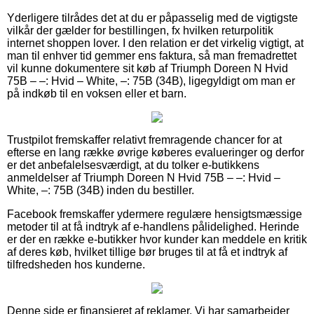
Yderligere tilrådes det at du er påpasselig med de vigtigste
vilkår der gælder for bestillingen, fx hvilken returpolitik
internet shoppen lover. I den relation er det virkelig vigtigt, at
man til enhver tid gemmer ens faktura, så man fremadrettet
vil kunne dokumentere sit køb af Triumph Doreen N Hvid
75B – –: Hvid – White, –: 75B (34B), ligegyldigt om man er
på indkøb til en voksen eller et barn.
Trustpilot fremskaffer relativt fremragende chancer for at
efterse en lang række øvrige køberes evalueringer og derfor
er det anbefalelsesværdigt, at du tolker e-butikkens
anmeldelser af Triumph Doreen N Hvid 75B – –: Hvid –
White, –: 75B (34B) inden du bestiller.
Facebook fremskaffer ydermere regulære hensigtsmæssige
metoder til at få indtryk af e-handlens pålidelighed. Herinde
er der en række e-butikker hvor kunder kan meddele en kritik
af deres køb, hvilket tillige bør bruges til at få et indtryk af
tilfredsheden hos kunderne.
Denne side er finansieret af reklamer. Vi har samarbejder