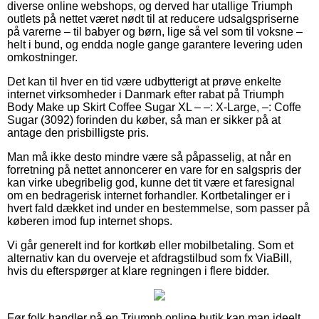
diverse online webshops, og derved har utallige Triumph
outlets på nettet været nødt til at reducere udsalgspriserne
på varerne – til babyer og børn, lige så vel som til voksne –
helt i bund, og endda nogle gange garantere levering uden
omkostninger.
Det kan til hver en tid være udbytterigt at prøve enkelte
internet virksomheder i Danmark efter rabat på Triumph
Body Make up Skirt Coffee Sugar XL – –: X-Large, –: Coffe
Sugar (3092) forinden du køber, så man er sikker på at
antage den prisbilligste pris.
Man må ikke desto mindre være så påpasselig, at når en
forretning på nettet annoncerer en vare for en salgspris der
kan virke ubegribelig god, kunne det tit være et faresignal
om en bedragerisk internet forhandler. Kortbetalinger er i
hvert fald dækket ind under en bestemmelse, som passer på
køberen imod fup internet shops.
Vi går generelt ind for kortkøb eller mobilbetaling. Som et
alternativ kan du overveje et afdragstilbud som fx ViaBill,
hvis du efterspørger at klare regningen i flere bidder.
Før folk handler på en Triumph online butik kan man ideelt