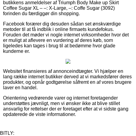
butikkens anmeldelser af Triumph Body Make up Skirt
Coffee Sugar XL – –: X-Large, –: Coffe Sugar (3092)
forinden du færdiggør din shopping.
Facebook forærer dig desuden sådan set ønskværdige
metoder til at få indblik i online firmaets kundefokus.
Foruden det møder vi nogle internet virksomheder hvor det
er muligt at aflevere en vurdering af deres køb, som
ligeledes kan tages i brug til at bedømme hvor glade
kunderne er.
Websitet finansieres af annonceindtægter. Vi hjælper en
lang række internet butikker derved at vi markedsfører deres
produkter, og opnår godtgørelse såfremt en af vores brugere
laver en handel.
Orientering vedrørende varer og internet foretagender
understøttes jævnligt, men vi ønsker ikke at blive stillet
ansvarlig for rettelser der er foretaget efter at vi sidste gang
opdaterede de viste informationer.
BITLY: