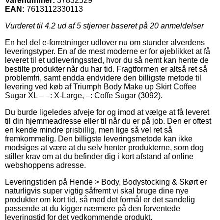
Varenummer:
37832529
EAN:
7613112330113
Vurderet til
4.2
ud af 5 stjerner baseret på
20
anmeldelser
En hel del e-forretninger udlover nu om stunder alverdens
leveringstyper. En af de mest moderne er for øjeblikket at få
leveret til et udleveringssted, hvor du så nemt kan hente de
bestilte produkter når du har tid. Fragtformen er altså ret så
problemfri, samt endda endvidere den billigste metode til
levering ved køb af Triumph Body Make up Skirt Coffee
Sugar XL – –: X-Large, –: Coffe Sugar (3092).
Du burde ligeledes afveje for og imod at vælge at få leveret
til din hjemmeadresse eller til når du er på job. Den er oftest
en kende mindre prisbillig, men lige så vel ret så
fremkommelig. Den billigste leveringsmetode kan ikke
modsiges at være at du selv henter produkterne, som dog
stiller krav om at du befinder dig i kort afstand af online
webshoppens adresse.
Leveringstiden på Hende > Body, Bodystocking & Skørt er
naturligvis super vigtig såfremt vi skal bruge dine nye
produkter om kort tid, så med det formål er det sandelig
passende at du kigger nærmere på den forventede
leveringstid for det vedkommende produkt.