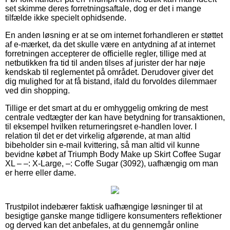
set skimme deres forretningsaftale, dog er det i mange
tilfælde ikke specielt ophidsende.
En anden løsning er at se om internet forhandleren er støttet
af e-mærket, da det skulle være en antydning af at internet
forretningen accepterer de officielle regler, tillige med at
netbutikken fra tid til anden tilses af jurister der har nøje
kendskab til reglementet på området. Derudover giver det
dig mulighed for at få bistand, ifald du forvoldes dilemmaer
ved din shopping.
Tillige er det smart at du er omhyggelig omkring de mest
centrale vedtægter der kan have betydning for transaktionen,
til eksempel hvilken returneringsret e-handlen lover. I
relation til det er det virkelig afgørende, at man altid
bibeholder sin e-mail kvittering, så man altid vil kunne
bevidne købet af Triumph Body Make up Skirt Coffee Sugar
XL – –: X-Large, –: Coffe Sugar (3092), uafhængig om man
er herre eller dame.
Trustpilot indebærer faktisk uafhængige løsninger til at
besigtige ganske mange tidligere konsumenters reflektioner
og derved kan det anbefales, at du gennemgår online