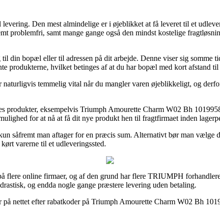
levering. Den mest almindelige er i øjeblikket at få leveret til et udlever
stremt problemfri, samt mange gange også den mindst kostelige fragt
ing til din bopæl eller til adressen på dit arbejde. Denne viser sig somm
e produkterne, hvilket betinges af at du har bopæl med kort afstand til 
is temmelig vital når du mangler varen øjeblikkeligt, og derfor er 
eres produkter, eksempelvis Triumph Amourette Charm W02 Bh 10199586 
mulighed for at nå at få dit nye produkt hen til fragtfirmaet inden lager
de kun såfremt man aftager for en præcis sum. Alternativt bør man vælg
kørt varerne til et udleveringssted.
er på flere online firmaer, og af den grund har flere TRIUMPH forhandlere
– drastisk, og endda nogle gange præstere levering uden betaling.
r på nettet efter rabatkoder på Triumph Amourette Charm W02 Bh 101995