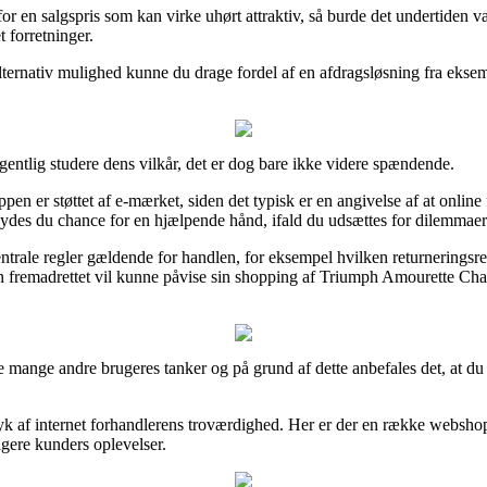
for en salgspris som kan virke uhørt attraktiv, så burde det undertiden 
 forretninger.
alternativ mulighed kunne du drage fordel af en afdragsløsning fra eksemp
tlig studere dens vilkår, det er dog bare ikke videre spændende.
en er støttet af e-mærket, siden det typisk er en angivelse af at onlin
ilbydes du chance for en hjælpende hånd, ifald du udsættes for dilemmae
entrale regler gældende for handlen, for eksempel hvilken returneringsr
man fremadrettet vil kunne påvise sin shopping af Triumph Amourette 
ske mange andre brugeres tanker og på grund af dette anbefales det, at d
ryk af internet forhandlerens troværdighed. Her er der en række websh
ligere kunders oplevelser.