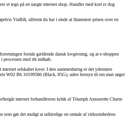
være et tegn på en uægte internet shop. Handler med kort er dog
elvis ViaBill, såfremt du har i sinde at finansiere prisen over en
e forretningen forstår gældende dansk lovgivning, og at e-shoppen
r i processen med dit indkøb.
et internet selskabet lover. I den sammenhæng er det ydermere
Charm W02 Bh 10199586 (Black, 85G), uden hensyn til om man søger
u eftergår internet forhandlerens kritik af Triumph Amourette Charm
ops som gør det muligt at udfærdige en omtale af virksomhedens