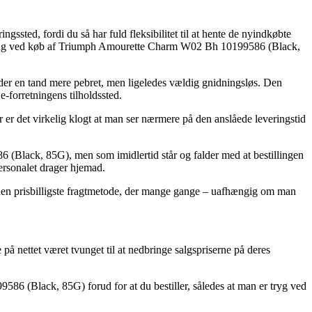
ingssted, fordi du så har fuld fleksibilitet til at hente de nyindkøbte
løsning ved køb af Triumph Amourette Charm W02 Bh 10199586 (Black,
e tider en tand mere pebret, men ligeledes vældig gnidningsløs. Den
e-forretningens tilholdssted.
det virkelig klogt at man ser nærmere på den anslåede leveringstid
(Black, 85G), men som imidlertid står og falder med at bestillingen
personalet drager hjemad.
e den prisbilligste fragtmetode, der mange gange – uafhængig om man
 på nettet været tvunget til at nedbringe salgspriserne på deres
86 (Black, 85G) forud for at du bestiller, således at man er tryg ved