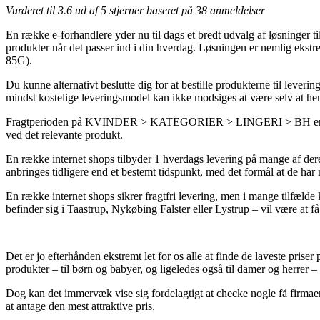
Vurderet til
3.6
ud af 5 stjerner baseret på
38
anmeldelser
En række e-forhandlere yder nu til dags et bredt udvalg af løsninger til 
produkter når det passer ind i din hverdag. Løsningen er nemlig ek
85G).
Du kunne alternativt beslutte dig for at bestille produkterne til lever
mindst kostelige leveringsmodel kan ikke modsiges at være selv at hent
Fragtperioden på KVINDER > KATEGORIER > LINGERI > BH er naturligv
ved det relevante produkt.
En række internet shops tilbyder 1 hverdags levering på mange af d
anbringes tidligere end et bestemt tidspunkt, med det formål at de har 
En række internet shops sikrer fragtfri levering, men i mange tilfæl
befinder sig i Taastrup, Nykøbing Falster eller Lystrup – vil være at få 
Det er jo efterhånden ekstremt let for os alle at finde de laveste pris
produkter – til børn og babyer, og ligeledes også til damer og herrer 
Dog kan det immervæk vise sig fordelagtigt at checke nogle få firmae
at antage den mest attraktive pris.