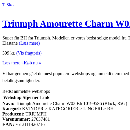
T Sko
Triumph Amourette Charm W02 
Super fin BH fra Triumph. Modellen er vores bedst solgte model fra
Elastane
(Læs mere)
399
kr.
(Vis fragtpris)
Læs mere »
Køb nu »
Vi har gennemgået de mest populære webshops og anmeldt dem med stjern
betalingsmuligheder.
Bedst anmeldte webshops
Webshop
Stjerner
Link
Navn:
Triumph Amourette Charm W02 Bh 10199586 (Black, 85G)
Kategori:
KVINDER > KATEGORIER > LINGERI > BH
Producent:
TRIUMPH
Varenummer:
27637481
EAN:
7613111420716