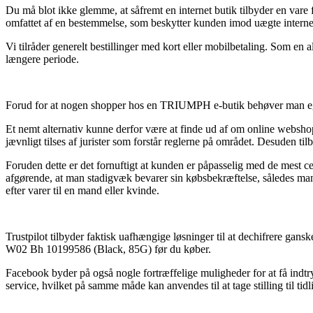
Du må blot ikke glemme, at såfremt en internet butik tilbyder en vare 
omfattet af en bestemmelse, som beskytter kunden imod uægte internet
Vi tilråder generelt bestillinger med kort eller mobilbetaling. Som en 
længere periode.
Forud for at nogen shopper hos en TRIUMPH e-butik behøver man egen
Et nemt alternativ kunne derfor være at finde ud af om online webshopp
jævnligt tilses af jurister som forstår reglerne på området. Desuden t
Foruden dette er det fornuftigt at kunden er påpasselig med de mest c
afgørende, at man stadigvæk bevarer sin købsbekræftelse, således 
efter varer til en mand eller kvinde.
Trustpilot tilbyder faktisk uafhængige løsninger til at dechifrere gan
W02 Bh 10199586 (Black, 85G) før du køber.
Facebook byder på også nogle fortræffelige muligheder for at få indt
service, hvilket på samme måde kan anvendes til at tage stilling til tid