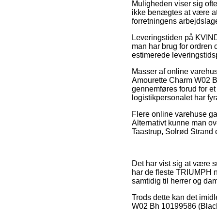
Muligheden viser sig oft
ikke benægtes at være at 
forretningens arbejdslage
Leveringstiden på KVIN
man har brug for ordren o
estimerede leveringstids
Masser af online vareh
Amourette Charm W02 Bh 
gennemføres forud for et 
logistikpersonalet har fyr
Flere online varehuse gar
Alternativt kunne man ov
Taastrup, Solrød Strand el
Det har vist sig at være s
har de fleste TRIUMPH ne
samtidig til herrer og da
Trods dette kan det imidl
W02 Bh 10199586 (Black, 