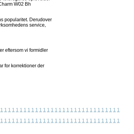
te Charm W02 Bh
ns popularitet. Derudover
virksomhedens service,
er eftersom vi formidler
r for korrektioner der
1
1
1
1
1
1
1
1
1
1
1
1
1
1
1
1
1
1
1
1
1
1
1
1
1
1
1
1
1
1
1
1
1
1
1
1
1
1
1
1
1
1
1
1
1
1
1
1
1
1
1
1
1
1
1
1
1
1
1
1
1
1