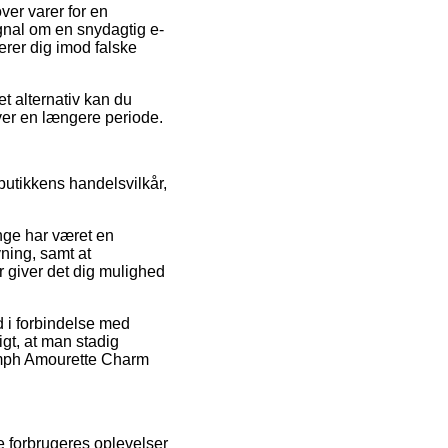
ver varer for en
ignal om en snydagtig e-
erer dig imod falske
t alternativ kan du
over en længere periode.
 butikkens handelsvilkår,
ænge har været en
ning, samt at
r giver det dig mulighed
nd i forbindelse med
tigt, at man stadig
iumph Amourette Charm
e forbrugeres oplevelser