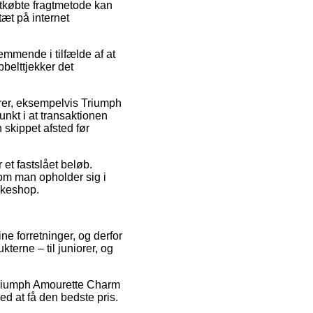
etkøbte fragtmetode kan
tæt på internet
ende i tilfælde af at
bbelttjekker det
er, eksempelvis Triumph
kt i at transaktionen
 skippet afsted før
 et fastslået beløb.
 om man opholder sig i
akkeshop.
ine forretninger, og derfor
erne – til juniorer, og
å Triumph Amourette Charm
d at få den bedste pris.