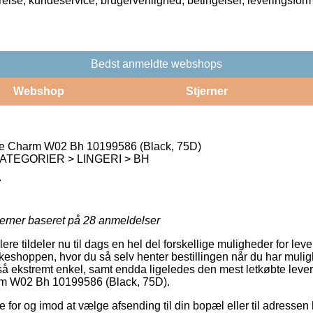
rrelse, kundeservice, brugervenlighed, betingelser, leveringsfor
Bedst anmeldte webshops
Webshop
Stjerner
e Charm W02 Bh 10199586 (Black, 75D)
ATEGORIER > LINGERI > BH
7
jerner baseret på
28
anmeldelser
ere tildeler nu til dags en hel del forskellige muligheder for lev
keshoppen, hvor du så selv henter bestillingen når du har muligh
å ekstremt enkel, samt endda ligeledes den mest letkøbte leve
m W02 Bh 10199586 (Black, 75D).
for og imod at vælge afsending til din bopæl eller til adressen 