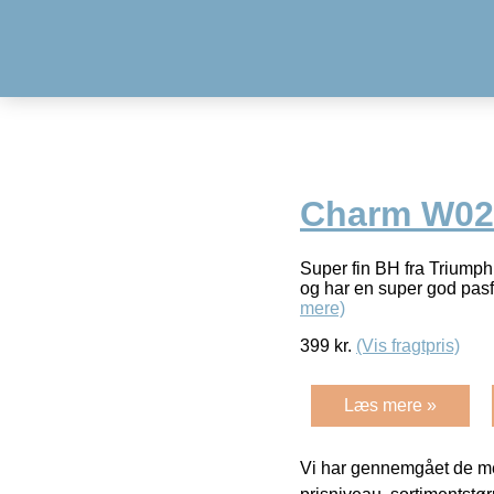
Charm W02 
Super fin BH fra Triumph
og har en super god pas
mere)
399
kr.
(Vis fragtpris)
Læs mere »
Vi har gennemgået de mes