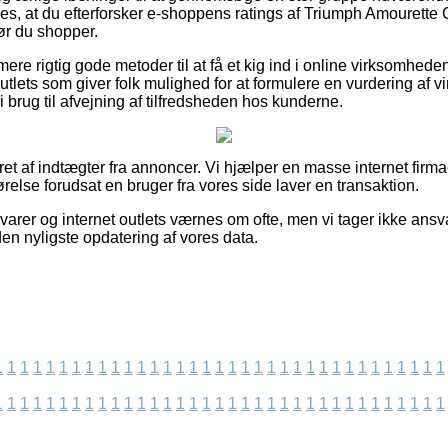
les, at du efterforsker e-shoppens ratings af Triumph Amouret
ør du shopper.
re rigtig gode metoder til at få et kig ind i online virksomhede
tlets som giver folk mulighed for at formulere en vurdering af 
 brug til afvejning af tilfredsheden hos kunderne.
ret af indtægter fra annoncer. Vi hjælper en masse internet firma
ørelse forudsat en bruger fra vores side laver en transaktion.
rer og internet outlets værnes om ofte, men vi tager ikke ansva
iden nyligste opdatering af vores data.
1
1
1
1
1
1
1
1
1
1
1
1
1
1
1
1
1
1
1
1
1
1
1
1
1
1
1
1
1
1
1
1
1
1
1
1
1
1
1
1
1
1
1
1
1
1
1
1
1
1
1
1
1
1
1
1
1
1
1
1
1
1
1
1
1
1
1
1
1
1