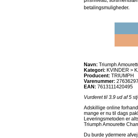
prisniveau, sortimentstø
betalingsmuligheder.
Navn:
Triumph Amourett
Kategori:
KVINDER > K
Producent:
TRIUMPH
Varenummer:
2763629
EAN:
7613111420495
Vurderet til
3.9
ud af 5 st
Adskillige online forhandl
mange er nu til dags pak
Leveringsmetoden er alts
Triumph Amourette Char
Du burde ydermere afveje 