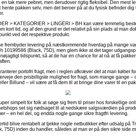
e en tak mere pebret, men derudover rigtig fleksibel. Den mest l
hente pakken selv, men det beroer på at du fysisk befinder dig 
r.
DER > KATEGORIER > LINGERI > BH kan være temmelig bestemm
m kort tid, og af den grund er det relativt på sin plads at man do
punkt ved det respektive produkt.
use frembyder levering på næstkommende hverdag på mange var
10199586 (Black, 75D), men glem ikke at det tager udgangspun
nøjagtigt tidspunkt, så at de har en chance for at nå at få pakken
aften.
anterer portofri fragt, men i reglen afkræver det at man køber for
erveje den prisbilligste mulighed for fragt, som mange gange –
ler Billund – vil være at få dem til at bringe dine varer til en p
uper simpelt for folk at søge sig frem til priser hos forskellige onl
tshops set sig nødsaget til at nedskære salgsværdien på produkt
mer – en hel del, og endda nogle gange sikre fragtfri levering.
ertid blive rentabelt at tjekke nogle netbutikker efter udsalg p
75D) inden du handler, således at man er på den sikre side me