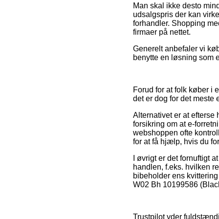
Man skal ikke desto mindr
udsalgspris der kan virke
forhandler. Shopping med
firmaer på nettet.
Generelt anbefaler vi kø
benytte en løsning som ek
Forud for at folk køber i
det er dog for det meste 
Alternativet er at efters
forsikring om at e-forre
webshoppen ofte kontroll
for at få hjælp, hvis du 
I øvrigt er det fornuftigt
handlen, f.eks. hvilken re
bibeholder ens kvitterin
W02 Bh 10199586 (Black, 
Trustpilot yder fuldstæn