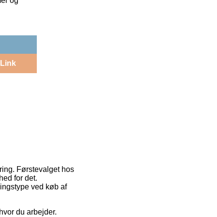
mer og
Link
ering. Førstevalget hos
ed for det.
ringstype ved køb af
hvor du arbejder.