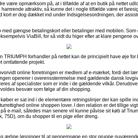
e være opmærksom på, at i tilfælde af at en butik på nettet udlo
 hamrende attraktiv, så kunne det i nogle tilfælde være et fares
 kort er dog dækket ind under Indsigelsesordningen, der assist
b med gængse betalingskort eller betalinger med mobilen. Som e
sempelvis ViaBill, for så vidt du higer efter at klare pengene 
 en TRIUMPH forhandler på nettet kan de principielt have øje for
et omfattende projekt.
e hvorvidt online forretningen er medlem af e-mærket, fordi det l
tningen opererer i overensstemmelse med gældende dansk lovgiv
eres af specialister som er inde i de gældende vilkår. Derudove
forvoldes besvær som følge af din shopping.
 at køber er sat ind i de elementære retningslinjer der kan spille i
turrettighed online shoppen lover. I den relation er det tillige vig
g på e-mail, således man senere vil kunne påvise sit køb af Tr
75D), om du shopper til en pige eller dreng.
dig ærlige løsninger til at gennemsøge en stor gruppe nuværend