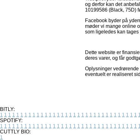
og derfor kan det anbefa
10199586 (Black, 75D) f
Facebook byder på yderme
møder vi mange online ou
som ligeledes kan tages i
Dette website er finansie
deres varer, og får godtg
Oplysninger vedrørende va
eventuelt er realiseret s
BITLY:
1
1
1
1
1
1
1
1
1
1
1
1
1
1
1
1
1
1
1
1
1
1
1
1
1
1
1
1
1
1
1
1
1
1
SPOTIFY:
1
1
1
1
1
1
1
1
1
1
1
1
1
1
1
1
1
1
1
1
1
1
1
1
1
1
1
1
1
1
1
1
1
1
CUTTLY BIO:
1