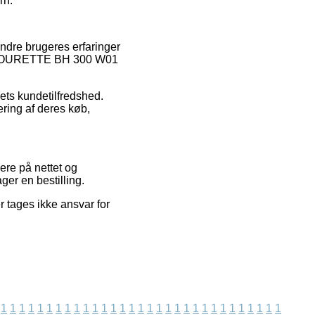
rn.
 andre brugeres erfaringer
H AMOURETTE BH 300 W01
bets kundetilfredshed.
ring af deres køb,
ere på nettet og
ger en bestilling.
r tages ikke ansvar for
1
1
1
1
1
1
1
1
1
1
1
1
1
1
1
1
1
1
1
1
1
1
1
1
1
1
1
1
1
1
1