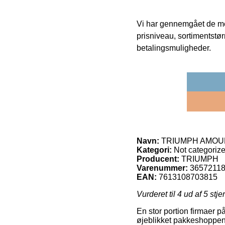
Vi har gennemgået de mes
prisniveau, sortimentstø
betalingsmuligheder.
Navn:
TRIUMPH AMOURE
Kategori:
Not categoriz
Producent:
TRIUMPH
Varenummer:
3657211
EAN:
7613108703815
Vurderet til
4
ud af 5 stje
En stor portion firmaer p
øjeblikket pakkeshoppen,