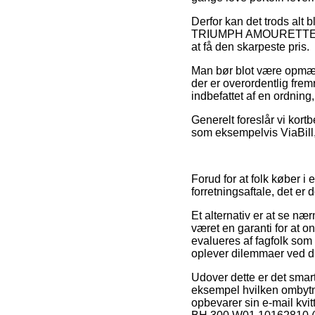
Derfor kan det trods alt b
TRIUMPH AMOURETTE BH 3
at få den skarpeste pris.
Man bør blot være opmærks
der er overordentlig frem
indbefattet af en ordnin
Generelt foreslår vi kort
som eksempelvis ViaBill, 
Forud for at folk køber 
forretningsaftale, det er
Et alternativ er at se næ
været en garanti for at 
evalueres af fagfolk som 
oplever dilemmaer ved din
Udover dette er det smart
eksempel hvilken ombytni
opbevarer sin e-mail kv