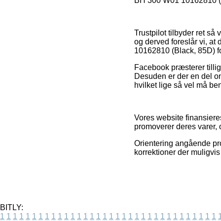
BH 300 W01 10162810 (Bla
Trustpilot tilbyder ret s
og derved foreslår vi,
10162810 (Black, 85D) fo
Facebook præsterer tillig
Desuden er der en del on
hvilket lige så vel må ben
Vores website finansiere
promoverer deres varer, o
Orientering angående prod
korrektioner der muligvis
BITLY:
1
1
1
1
1
1
1
1
1
1
1
1
1
1
1
1
1
1
1
1
1
1
1
1
1
1
1
1
1
1
1
1
1
1