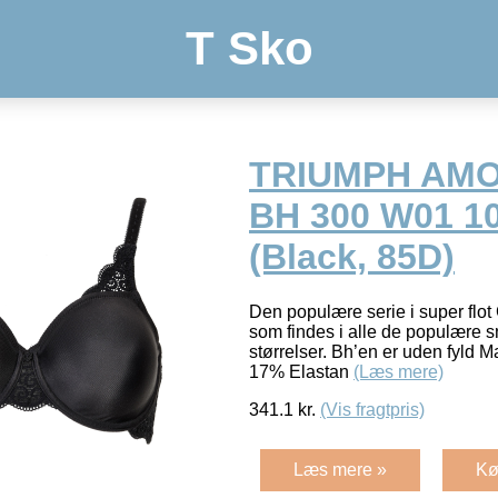
T Sko
TRIUMPH AM
BH 300 W01 1
(Black, 85D)
Den populære serie i super flot
som findes i alle de populære sn
størrelser. Bh’en er uden fyld 
17% Elastan
(Læs mere)
341.1
kr.
(Vis fragtpris)
Læs mere »
Kø