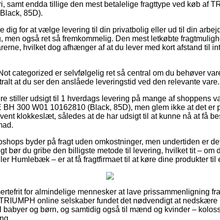
ri, samt endda tillige den mest betalelige fragttype ved kø
lack, 85D).
dig for at vælge levering til din privatbolig eller ud til din arb
llig, men også ret så fremkommelig. Den mest letkøbte fragtmuli
rerne, hvilket dog afhænger af at du lever med kort afstand til
ot categorized er selvfølgelig ret så central om du behøver var
tralt at du ser den anslåede leveringstid ved den relevante vare.
re stiller udsigt til 1 hverdags levering på mange af shoppens v
300 W01 10162810 (Black, 85D), men glem ikke at det er p
nt klokkeslæt, således at de har udsigt til at kunne nå at få best
mad.
shops byder på fragt uden omkostninger, men undertiden er det
gt bør du gribe den billigste metode til levering, hvilket tit – om
er Humlebæk – er at få fragtfirmaet til at køre dine produkter ti
rtefrit for almindelige mennesker at lave prissammenligning fra 
t af TRIUMPH online selskaber fundet det nødvendigt at nedskære
il babyer og børn, og samtidig også til mænd og kvinder – kolos
ing.