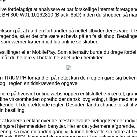
live fordelagtigt at analysere et par forskellige internet foretagen
00 W01 10162810 (Black, 85D) inden du shopper, så man er
om på, at ifald en forhandler på nettet tilbyder deres varer til 
ragende, så er det ofte være et bevis på en falsk shop. Betalinger
g, som værner køber imod fup online selskaber.
bestillinger eller MobilePay. Som alternativ burde du drage forde
når du hellere vil betale beløbet ude i fremtiden.
i en TRIUMPH forhandler på nettet kan de i reglen gøre sig beke
 dog i reglen en tidskrævende opgave.
rmere på hvorvidt online webshoppen er tilsluttet e-mærket, grun
online virksomheden opretholder dansk lovgivning, tillige med at
kender til de gældende regler. Desuden får du chance for at bliv
 bestilling.
 at køberen er klar over de mest relevante betingelser der indvirk
ngsret hjemmesiden benytter. Her er det ydermere afgørende, at
ittering, så man en anden gang vil kunne bekræfte sin ordr