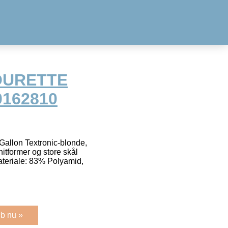
OURETTE
0162810
 Gallon Textronic-blonde,
itformer og store skål
Materiale: 83% Polyamid,
b nu »