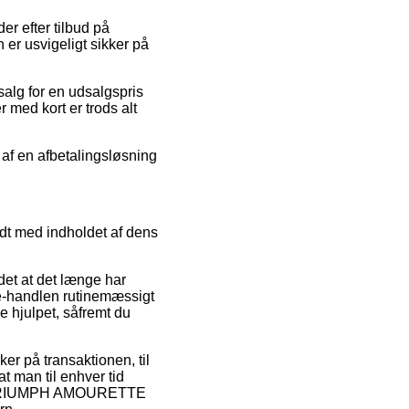
der efter tilbud på
 usvigeligt sikker på
salg for en udsalgspris
 med kort er trods alt
l af en afbetalingsløsning
ndt med indholdet af dens
det at det længe har
 e-handlen rutinemæssigt
e hjulpet, såfremt du
er på transaktionen, til
 man til enhver tid
e af TRIUMPH AMOURETTE