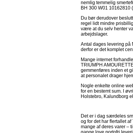
nemlig temmelig smertef
BH 300 W01 10162810 (B
Du bør derudover beslutte 
regel lidt mindre prisbi
være at du selv henter va
arbejdslager.
Antal dages levering på N
derfor er det komplet cen
Mange internet forhandle
TRIUMPH AMOURETTE BH 
gemmenføres inden et give
at personalet drager hje
Nogle enkelte online web
for en bestemt sum. I øvri
Holstebro, Kalundborg ell
Det er i dag særdeles sme
og for det har flertalle
mange af deres varer – t
gange love portofri lever