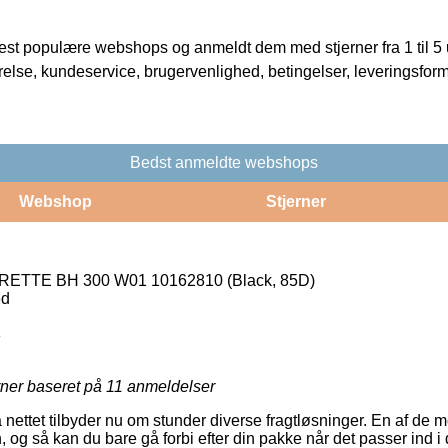
t populære webshops og anmeldt dem med stjerner fra 1 til 5 ud
rrelse, kundeservice, brugervenlighed, betingelser, leveringsfor
Bedst anmeldte webshops
Webshop
Stjerner
TTE BH 300 W01 10162810 (Black, 85D)
ed
8
rner baseret på
11
anmeldelser
å nettet tilbyder nu om stunder diverse fragtløsninger. En af de m
 og så kan du bare gå forbi efter din pakke når det passer ind i