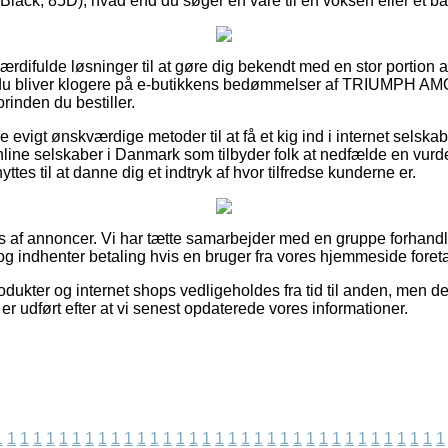
ck, 85D), hvad end du søger en vare til en voksen eller et ba
å værdifulde løsninger til at gøre dig bekendt med en stor portion
 at du bliver klogere på e-butikkens bedømmelser af TRIUMP
rinden du bestiller.
e evigt ønskværdige metoder til at få et kig ind i internet selska
line selskaber i Danmark som tilbyder folk at nedfælde en vurde
yttes til at danne dig et indtryk af hvor tilfredse kunderne er.
s af annoncer. Vi har tætte samarbejder med en gruppe forhandl
g indhenter betaling hvis en bruger fra vores hjemmeside foreta
ukter og internet shops vedligeholdes fra tid til anden, men de
 er udført efter at vi senest opdaterede vores informationer.
1
1
1
1
1
1
1
1
1
1
1
1
1
1
1
1
1
1
1
1
1
1
1
1
1
1
1
1
1
1
1
1
1
1
1