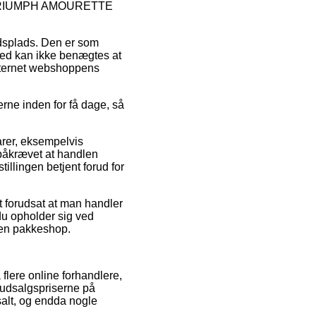
b af TRIUMPH AMOURETTE
ejdsplads. Den er som
ghed kan ikke benægtes at
 internet webshoppens
erne inden for få dage, så
arer, eksempelvis
åkrævet at handlen
illingen betjent forud for
 forudsat at man handler
 du opholder sig ved
l en pakkeshop.
flere online forhandlere,
 udsalgspriserne på
salt, og endda nogle