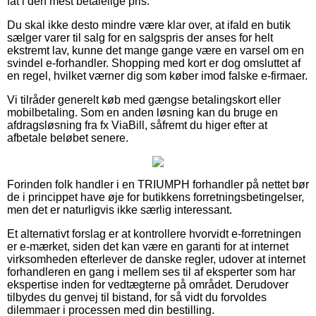
fat i den mest betalelige pris.
Du skal ikke desto mindre være klar over, at ifald en butik
sælger varer til salg for en salgspris der anses for helt
ekstremt lav, kunne det mange gange være en varsel om en
svindel e-forhandler. Shopping med kort er dog omsluttet af
en regel, hvilket værner dig som køber imod falske e-firmaer.
Vi tilråder generelt køb med gængse betalingskort eller
mobilbetaling. Som en anden løsning kan du bruge en
afdragsløsning fra fx ViaBill, såfremt du higer efter at
afbetale beløbet senere.
Forinden folk handler i en TRIUMPH forhandler på nettet bør
de i princippet have øje for butikkens forretningsbetingelser,
men det er naturligvis ikke særlig interessant.
Et alternativt forslag er at kontrollere hvorvidt e-forretningen
er e-mærket, siden det kan være en garanti for at internet
virksomheden efterlever de danske regler, udover at internet
forhandleren en gang i mellem ses til af eksperter som har
ekspertise inden for vedtægterne på området. Derudover
tilbydes du genvej til bistand, for så vidt du forvoldes
dilemmaer i processen med din bestilling.