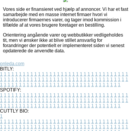
Vores side er finansieret ved hjælp af annoncer. Vi har et fast
samarbejde med en masse internet firmaer hvori vi
introducerer firmaernes varer, og tager imod kommission i
tilfælde af at vores brugere foretager en bestilling.
Orientering angående varer og webbutikker vedligeholdes
tit, men vi ønsker ikke at blive stillet ansvarlig for
forandringer der potentielt er implementeret siden vi senest
opdaterede de anvendte data.
onleda.com
BITLY:
1
1
1
1
1
1
1
1
1
1
1
1
1
1
1
1
1
1
1
1
1
1
1
1
1
1
1
1
1
1
1
1
1
1
1
1
1
1
1
1
1
1
1
1
1
1
1
1
1
1
1
1
1
1
1
1
1
1
1
1
1
1
1
1
1
1
1
1
1
1
1
1
1
1
1
1
1
1
1
1
1
1
1
1
1
1
1
1
1
1
1
1
1
1
1
1
1
1
1
1
SPOTIFY:
1
1
1
1
1
1
1
1
1
1
1
1
1
1
1
1
1
1
1
1
1
1
1
1
1
1
1
1
1
1
1
1
1
1
1
1
1
1
1
1
1
1
1
1
1
1
1
1
1
1
1
1
1
1
1
1
1
1
1
1
1
1
1
1
1
1
1
1
1
1
1
1
1
1
1
1
1
1
1
1
1
1
1
1
1
1
1
1
1
1
1
1
1
1
1
1
1
1
1
1
CUTTLY BIO:
1
1
1
1
1
1
1
1
1
1
1
1
1
1
1
1
1
1
1
1
1
1
1
1
1
1
1
1
1
1
1
1
1
1
1
1
1
1
1
1
1
1
1
1
1
1
1
1
1
1
1
1
1
1
1
1
1
1
1
1
1
1
1
1
1
1
1
1
1