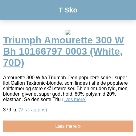
T Sko
Triumph Amourette 300 W
Bh 10166797 0003 (White,
70D)
Amourette 300 W fra Triumph. Den populære serie i super
flot Gallon Textronic-blonde, som findes i alle de populære
snitformer og store skål størrelser. Bh’en er uden fyld, men
blonden giver et super godt hold. 80% polyamid 20%
elasthan. Se den sorte Triu
(Læs mere)
379
kr.
(Vis fragtpris)
Læs mere »