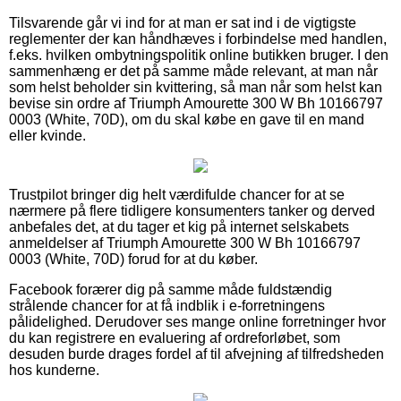
Tilsvarende går vi ind for at man er sat ind i de vigtigste
reglementer der kan håndhæves i forbindelse med handlen,
f.eks. hvilken ombytningspolitik online butikken bruger. I den
sammenhæng er det på samme måde relevant, at man når
som helst beholder sin kvittering, så man når som helst kan
bevise sin ordre af Triumph Amourette 300 W Bh 10166797
0003 (White, 70D), om du skal købe en gave til en mand
eller kvinde.
Trustpilot bringer dig helt værdifulde chancer for at se
nærmere på flere tidligere konsumenters tanker og derved
anbefales det, at du tager et kig på internet selskabets
anmeldelser af Triumph Amourette 300 W Bh 10166797
0003 (White, 70D) forud for at du køber.
Facebook forærer dig på samme måde fuldstændig
strålende chancer for at få indblik i e-forretningens
pålidelighed. Derudover ses mange online forretninger hvor
du kan registrere en evaluering af ordreforløbet, som
desuden burde drages fordel af til afvejning af tilfredsheden
hos kunderne.