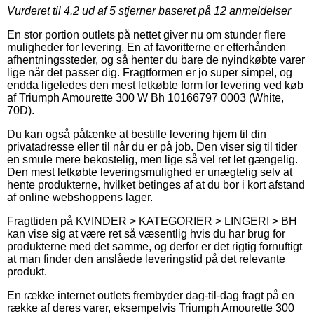
Vurderet til
4.2
ud af 5 stjerner baseret på
12
anmeldelser
En stor portion outlets på nettet giver nu om stunder flere
muligheder for levering. En af favoritterne er efterhånden
afhentningssteder, og så henter du bare de nyindkøbte varer
lige når det passer dig. Fragtformen er jo super simpel, og
endda ligeledes den mest letkøbte form for levering ved køb
af Triumph Amourette 300 W Bh 10166797 0003 (White,
70D).
Du kan også påtænke at bestille levering hjem til din
privatadresse eller til når du er på job. Den viser sig til tider
en smule mere bekostelig, men lige så vel ret let gængelig.
Den mest letkøbte leveringsmulighed er unægtelig selv at
hente produkterne, hvilket betinges af at du bor i kort afstand
af online webshoppens lager.
Fragttiden på KVINDER > KATEGORIER > LINGERI > BH
kan vise sig at være ret så væsentlig hvis du har brug for
produkterne med det samme, og derfor er det rigtig fornuftigt
at man finder den anslåede leveringstid på det relevante
produkt.
En række internet outlets frembyder dag-til-dag fragt på en
række af deres varer, eksempelvis Triumph Amourette 300