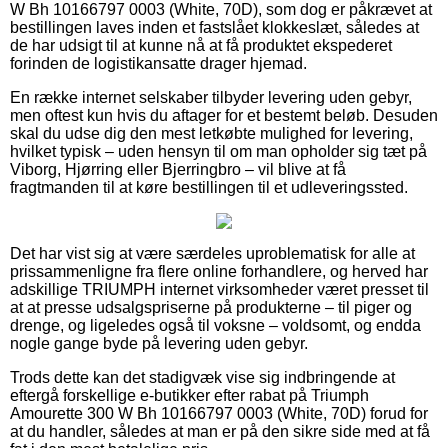
W Bh 10166797 0003 (White, 70D), som dog er påkrævet at
bestillingen laves inden et fastslået klokkeslæt, således at
de har udsigt til at kunne nå at få produktet ekspederet
forinden de logistikansatte drager hjemad.
En række internet selskaber tilbyder levering uden gebyr,
men oftest kun hvis du aftager for et bestemt beløb. Desuden
skal du udse dig den mest letkøbte mulighed for levering,
hvilket typisk – uden hensyn til om man opholder sig tæt på
Viborg, Hjørring eller Bjerringbro – vil blive at få
fragtmanden til at køre bestillingen til et udleveringssted.
Det har vist sig at være særdeles uproblematisk for alle at
prissammenligne fra flere online forhandlere, og herved har
adskillige TRIUMPH internet virksomheder været presset til
at at presse udsalgspriserne på produkterne – til piger og
drenge, og ligeledes også til voksne – voldsomt, og endda
nogle gange byde på levering uden gebyr.
Trods dette kan det stadigvæk vise sig indbringende at
eftergå forskellige e-butikker efter rabat på Triumph
Amourette 300 W Bh 10166797 0003 (White, 70D) forud for
at du handler, således at man er på den sikre side med at få