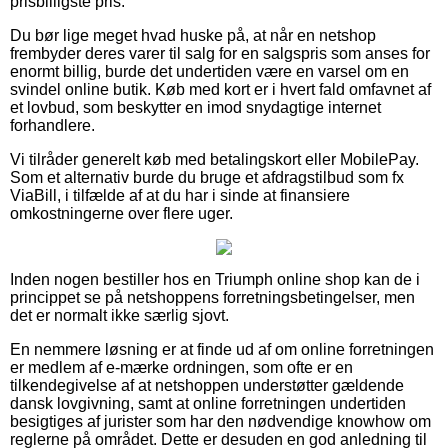
prisbilligste pris.
Du bør lige meget hvad huske på, at når en netshop
frembyder deres varer til salg for en salgspris som anses for
enormt billig, burde det undertiden være en varsel om en
svindel online butik. Køb med kort er i hvert fald omfavnet af
et lovbud, som beskytter en imod snydagtige internet
forhandlere.
Vi tilråder generelt køb med betalingskort eller MobilePay.
Som et alternativ burde du bruge et afdragstilbud som fx
ViaBill, i tilfælde af at du har i sinde at finansiere
omkostningerne over flere uger.
Inden nogen bestiller hos en Triumph online shop kan de i
princippet se på netshoppens forretningsbetingelser, men
det er normalt ikke særlig sjovt.
En nemmere løsning er at finde ud af om online forretningen
er medlem af e-mærke ordningen, som ofte er en
tilkendegivelse af at netshoppen understøtter gældende
dansk lovgivning, samt at online forretningen undertiden
besigtiges af jurister som har den nødvendige knowhow om
reglerne på området. Dette er desuden en god anledning til