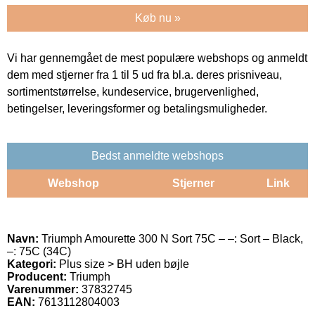
Køb nu »
Vi har gennemgået de mest populære webshops og anmeldt
dem med stjerner fra 1 til 5 ud fra bl.a. deres prisniveau,
sortimentstørrelse, kundeservice, brugervenlighed,
betingelser, leveringsformer og betalingsmuligheder.
Bedst anmeldte webshops
Webshop
Stjerner
Link
Navn:
Triumph Amourette 300 N Sort 75C – –: Sort – Black,
–: 75C (34C)
Kategori:
Plus size > BH uden bøjle
Producent:
Triumph
Varenummer:
37832745
EAN:
7613112804003