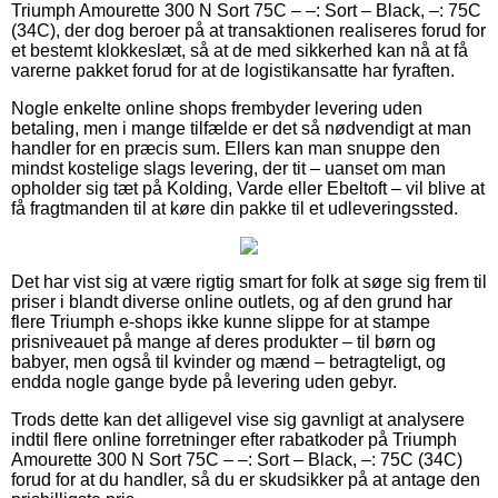
Triumph Amourette 300 N Sort 75C – –: Sort – Black, –: 75C
(34C), der dog beroer på at transaktionen realiseres forud for
et bestemt klokkeslæt, så at de med sikkerhed kan nå at få
varerne pakket forud for at de logistikansatte har fyraften.
Nogle enkelte online shops frembyder levering uden
betaling, men i mange tilfælde er det så nødvendigt at man
handler for en præcis sum. Ellers kan man snuppe den
mindst kostelige slags levering, der tit – uanset om man
opholder sig tæt på Kolding, Varde eller Ebeltoft – vil blive at
få fragtmanden til at køre din pakke til et udleveringssted.
Det har vist sig at være rigtig smart for folk at søge sig frem til
priser i blandt diverse online outlets, og af den grund har
flere Triumph e-shops ikke kunne slippe for at stampe
prisniveauet på mange af deres produkter – til børn og
babyer, men også til kvinder og mænd – betragteligt, og
endda nogle gange byde på levering uden gebyr.
Trods dette kan det alligevel vise sig gavnligt at analysere
indtil flere online forretninger efter rabatkoder på Triumph
Amourette 300 N Sort 75C – –: Sort – Black, –: 75C (34C)
forud for at du handler, så du er skudsikker på at antage den