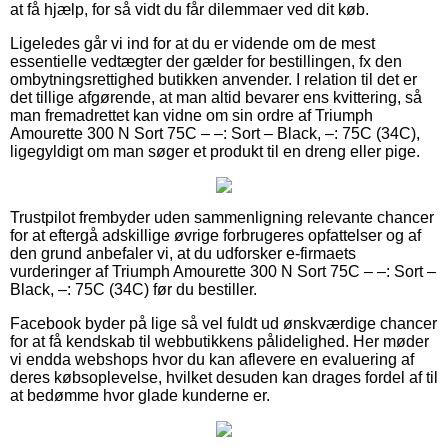
at få hjælp, for så vidt du får dilemmaer ved dit køb.
Ligeledes går vi ind for at du er vidende om de mest
essentielle vedtægter der gælder for bestillingen, fx den
ombytningsrettighed butikken anvender. I relation til det er
det tillige afgørende, at man altid bevarer ens kvittering, så
man fremadrettet kan vidne om sin ordre af Triumph
Amourette 300 N Sort 75C – –: Sort – Black, –: 75C (34C),
ligegyldigt om man søger et produkt til en dreng eller pige.
Trustpilot frembyder uden sammenligning relevante chancer
for at eftergå adskillige øvrige forbrugeres opfattelser og af
den grund anbefaler vi, at du udforsker e-firmaets
vurderinger af Triumph Amourette 300 N Sort 75C – –: Sort –
Black, –: 75C (34C) før du bestiller.
Facebook byder på lige så vel fuldt ud ønskværdige chancer
for at få kendskab til webbutikkens pålidelighed. Her møder
vi endda webshops hvor du kan aflevere en evaluering af
deres købsoplevelse, hvilket desuden kan drages fordel af til
at bedømme hvor glade kunderne er.