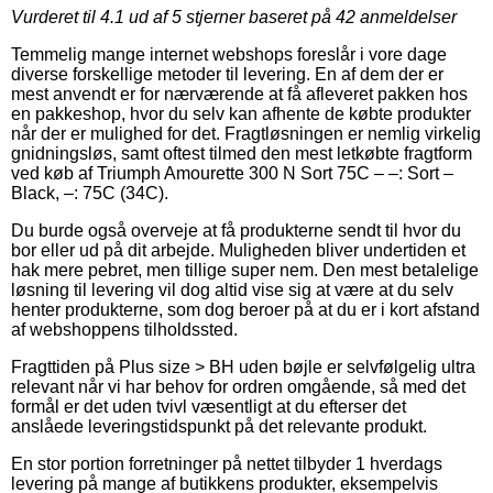
Vurderet til
4.1
ud af 5 stjerner baseret på
42
anmeldelser
Temmelig mange internet webshops foreslår i vore dage
diverse forskellige metoder til levering. En af dem der er
mest anvendt er for nærværende at få afleveret pakken hos
en pakkeshop, hvor du selv kan afhente de købte produkter
når der er mulighed for det. Fragtløsningen er nemlig virkelig
gnidningsløs, samt oftest tilmed den mest letkøbte fragtform
ved køb af Triumph Amourette 300 N Sort 75C – –: Sort –
Black, –: 75C (34C).
Du burde også overveje at få produkterne sendt til hvor du
bor eller ud på dit arbejde. Muligheden bliver undertiden et
hak mere pebret, men tillige super nem. Den mest betalelige
løsning til levering vil dog altid vise sig at være at du selv
henter produkterne, som dog beroer på at du er i kort afstand
af webshoppens tilholdssted.
Fragttiden på Plus size > BH uden bøjle er selvfølgelig ultra
relevant når vi har behov for ordren omgående, så med det
formål er det uden tvivl væsentligt at du efterser det
anslåede leveringstidspunkt på det relevante produkt.
En stor portion forretninger på nettet tilbyder 1 hverdags
levering på mange af butikkens produkter, eksempelvis