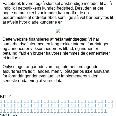
Facebook leverer også stort set anstændige metoder til at få
indblik i netbutikkens kundetilfredshed. Desuden er der
nogle netbutikker hvor kunder kan nedfælde en
bedømmelse af ordreforløbet, som lige så vel bør benyttes til
at afveje hvor glade kunderne er.
Dette website finansieres af reklameindtægter. Vi har
samarbejdsaftaler med en lang række internet forretninger
og annoncerer virksomhedernes tilbud, og indhenter
betaling ifald en bruger fra vores hjemmeside gennemfører
et indkøb.
Oplysninger angående varer og internet foretagender
ajourføres fra tid til anden, men vi påtager os ikke ansvaret
for forandringer der eventuelt er implementeret siden
seneste opdatering af vores data.
BITLY:
1
1
1
1
1
1
1
1
1
1
1
1
1
1
1
1
1
1
1
1
1
1
1
1
1
1
1
1
1
1
1
1
1
1
1
1
1
1
1
1
1
1
1
1
1
1
1
1
1
1
1
1
1
1
1
1
1
1
1
1
1
1
1
1
1
1
1
1
1
1
1
1
1
1
1
1
1
1
1
1
1
1
1
1
1
1
1
1
1
1
1
1
1
1
1
1
1
1
1
1
SPOTIFY: