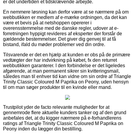
er det undertiden et tidskrævende arbejde.
En nemmere løsning kan derfor være at se nærmere på om
webbutikken er medlem af e-mærke ordningen, da det kan
være et bevis på at netshoppen opererer i
overensstemmelse med de danske regler, udover at e-
forretningen hyppigt revideres af eksperter der forstår de
gældende bestemmelser. Det giver dig genvej til at få
bistand, ifald du møder problemer ved din ordre.
Tilsvarende er det en hjælp at kunden er obs på de primære
vedtægter der har indvirkning på købet, fx den returret
webbutikken garanterer. I den forbindelse er det ligeledes
afgørende, at man permanent sikrer sin kvitteringsmail,
således man til enhver tid kan vidne om sin ordre af Triangle
Trinity Classic Coloured M Paprika on Peony, uden hensyn
til om man søger produkter til en kvinde eller mand.
Trustpilot yder de facto relevante muligheder for at
gennemrode flere aktuelle kunders tanker og af den grund
anbefales det, at du kigger nærmere på e-forhandlerens
ratings af Triangle Trinity Classic Coloured M Paprika on
Peony inden du lægger din bestilling.