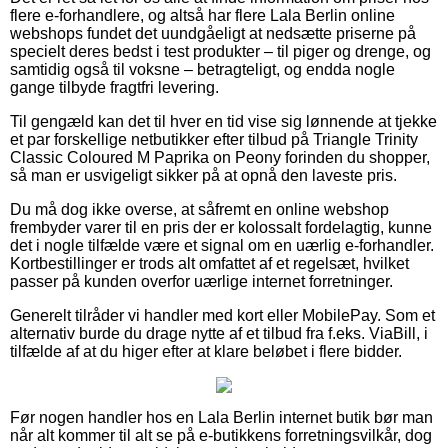
flere e-forhandlere, og altså har flere Lala Berlin online
webshops fundet det uundgåeligt at nedsætte priserne på
specielt deres bedst i test produkter – til piger og drenge, og
samtidig også til voksne – betragteligt, og endda nogle
gange tilbyde fragtfri levering.
Til gengæld kan det til hver en tid vise sig lønnende at tjekke
et par forskellige netbutikker efter tilbud på Triangle Trinity
Classic Coloured M Paprika on Peony forinden du shopper,
så man er usvigeligt sikker på at opnå den laveste pris.
Du må dog ikke overse, at såfremt en online webshop
frembyder varer til en pris der er kolossalt fordelagtig, kunne
det i nogle tilfælde være et signal om en uærlig e-forhandler.
Kortbestillinger er trods alt omfattet af et regelsæt, hvilket
passer på kunden overfor uærlige internet forretninger.
Generelt tilråder vi handler med kort eller MobilePay. Som et
alternativ burde du drage nytte af et tilbud fra f.eks. ViaBill, i
tilfælde af at du higer efter at klare beløbet i flere bidder.
Før nogen handler hos en Lala Berlin internet butik bør man
når alt kommer til alt se på e-butikkens forretningsvilkår, dog