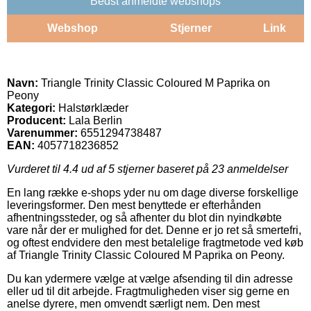
Bedst anmeldte webshops
Webshop
Stjerner
Link
Navn:
Triangle Trinity Classic Coloured M Paprika on
Peony
Kategori:
Halstørklæder
Producent:
Lala Berlin
Varenummer:
6551294738487
EAN:
4057718236852
Vurderet til
4.4
ud af 5 stjerner baseret på
23
anmeldelser
En lang række e-shops yder nu om dage diverse forskellige
leveringsformer. Den mest benyttede er efterhånden
afhentningssteder, og så afhenter du blot din nyindkøbte
vare når der er mulighed for det. Denne er jo ret så smertefri,
og oftest endvidere den mest betalelige fragtmetode ved køb
af Triangle Trinity Classic Coloured M Paprika on Peony.
Du kan ydermere vælge at vælge afsending til din adresse
eller ud til dit arbejde. Fragtmuligheden viser sig gerne en
anelse dyrere, men omvendt særligt nem. Den mest