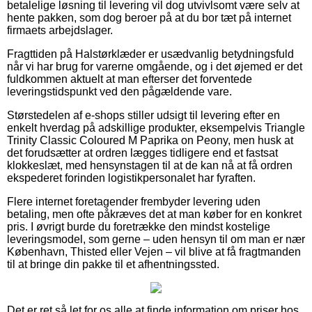
betalelige løsning til levering vil dog utvivlsomt være selv at
hente pakken, som dog beroer på at du bor tæt på internet
firmaets arbejdslager.
Fragttiden på Halstørklæder er usædvanlig betydningsfuld
når vi har brug for varerne omgående, og i det øjemed er det
fuldkommen aktuelt at man efterser det forventede
leveringstidspunkt ved den pågældende vare.
Størstedelen af e-shops stiller udsigt til levering efter en
enkelt hverdag på adskillige produkter, eksempelvis Triangle
Trinity Classic Coloured M Paprika on Peony, men husk at
det forudsætter at ordren lægges tidligere end et fastsat
klokkeslæt, med hensynstagen til at de kan nå at få ordren
ekspederet forinden logistikpersonalet har fyraften.
Flere internet foretagender frembyder levering uden
betaling, men ofte påkræves det at man køber for en konkret
pris. I øvrigt burde du foretrække den mindst kostelige
leveringsmodel, som gerne – uden hensyn til om man er nær
København, Thisted eller Vejen – vil blive at få fragtmanden
til at bringe din pakke til et afhentningssted.
Det er ret så let for os alle at finde information om priser hos