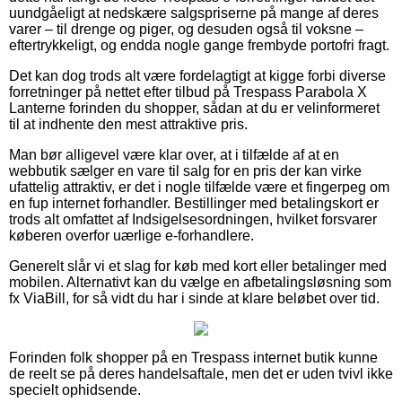
uundgåeligt at nedskære salgspriserne på mange af deres
varer – til drenge og piger, og desuden også til voksne –
eftertrykkeligt, og endda nogle gange frembyde portofri fragt.
Det kan dog trods alt være fordelagtigt at kigge forbi diverse
forretninger på nettet efter tilbud på Trespass Parabola X
Lanterne forinden du shopper, sådan at du er velinformeret
til at indhente den mest attraktive pris.
Man bør alligevel være klar over, at i tilfælde af at en
webbutik sælger en vare til salg for en pris der kan virke
ufattelig attraktiv, er det i nogle tilfælde være et fingerpeg om
en fup internet forhandler. Bestillinger med betalingskort er
trods alt omfattet af Indsigelsesordningen, hvilket forsvarer
køberen overfor uærlige e-forhandlere.
Generelt slår vi et slag for køb med kort eller betalinger med
mobilen. Alternativt kan du vælge en afbetalingsløsning som
fx ViaBill, for så vidt du har i sinde at klare beløbet over tid.
Forinden folk shopper på en Trespass internet butik kunne
de reelt se på deres handelsaftale, men det er uden tvivl ikke
specielt ophidsende.