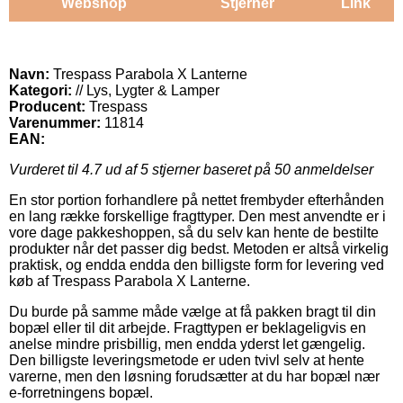
Webshop
Stjerner
Link
Navn:
Trespass Parabola X Lanterne
Kategori:
// Lys, Lygter & Lamper
Producent:
Trespass
Varenummer:
11814
EAN:
Vurderet til
4.7
ud af 5 stjerner baseret på
50
anmeldelser
En stor portion forhandlere på nettet frembyder efterhånden
en lang række forskellige fragttyper. Den mest anvendte er i
vore dage pakkeshoppen, så du selv kan hente de bestilte
produkter når det passer dig bedst. Metoden er altså virkelig
praktisk, og endda endda den billigste form for levering ved
køb af Trespass Parabola X Lanterne.
Du burde på samme måde vælge at få pakken bragt til din
bopæl eller til dit arbejde. Fragttypen er beklageligvis en
anelse mindre prisbillig, men endda yderst let gængelig.
Den billigste leveringsmetode er uden tvivl selv at hente
varerne, men den løsning forudsætter at du har bopæl nær
e-forretningens bopæl.