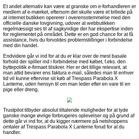
Et andet alternativ kan være at granske om e-forhandleren er
medlem af e-mærket, eftersom det skulle være et billede på
at internet butikken opererer i overensstemmelse med den
officielle danske lovgivning, udover at webbutikken
regelmæssigt ses til af sagkyndige der har ekspertise inden
for reglementet på området. Dette er en god chance for at få
assistance, hvis du forvoldes problemstillinger i forbindelse
med din handel.
Endvidere går vi ind for at du er klar over de mest basale
forhold der spiller ind i forbindelse med købet, f.eks. den
byttepolitik e-firmaet tilsikrer. Her er det tillige relevant, at
man altid bevarer ens faktura e-mail, således man til enhver
tid vil kunne eftervise sit køb af Trespass Parabola X
Lanterne, uden hensyn til om man leder efter en vare til en
pige eller dreng.
Trustpilot tilbyder absolut tiltalende muligheder for at tyde
ganske mange øvrige forbrugeres oplevelser og på grund af
dette går vi ind for, at du kigger nærmere på netshoppens
omtaler af Trespass Parabola X Lanterne forud for at du
handler.