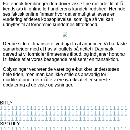
Facebook frembringer derudover visse fine metoder til at få
kendskab til online forhandlerens kundetilfredshed. Herinde
ses faktisk online firmaer hvor det er muligt at levere en
vurdering af deres købsoplevelse, som lige så vel kan
udnyttes til at fornemme kundernes tilfredshed.
Denne side er finansieret ved hjælp af annoncer. Vi har faste
samarbejder med et hav af outlets på nettet i Danmark
derved at vi formidler firmaernes tilbud, og indtjener honorar
i tilfælde af at vores besøgende realiserer en transaktion.
Oplysninger vedrørende varer og e-butikker understøttes
hele tiden, men man kan ikke stille os ansvarlig for
modifikationer der måtte være iværksat efter seneste
opdatering af de viste oplysninger.
BITLY:
1
1
1
1
1
1
1
1
1
1
1
1
1
1
1
1
1
1
1
1
1
1
1
1
1
1
1
1
1
1
1
1
1
1
1
1
1
1
1
1
1
1
1
1
1
1
1
1
1
1
1
1
1
1
1
1
1
1
1
1
1
1
1
1
1
1
1
1
1
1
1
1
1
1
1
1
1
1
1
1
1
1
1
1
1
1
1
1
1
1
1
1
1
1
1
1
1
1
1
1
SPOTIFY:
1
1
1
1
1
1
1
1
1
1
1
1
1
1
1
1
1
1
1
1
1
1
1
1
1
1
1
1
1
1
1
1
1
1