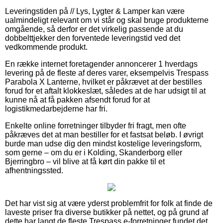
Leveringstiden på // Lys, Lygter & Lamper kan være
ualmindeligt relevant om vi står og skal bruge produkterne
omgående, så derfor er det virkelig passende at du
dobbelttjekker den forventede leveringstid ved det
vedkommende produkt.
En række internet foretagender annoncerer 1 hverdags
levering på de fleste af deres varer, eksempelvis Trespass
Parabola X Lanterne, hvilket er påkrævet at der bestilles
forud for et aftalt klokkeslæt, således at de har udsigt til at
kunne nå at få pakken afsendt forud for at
logistikmedarbejderne har fri.
Enkelte online forretninger tilbyder fri fragt, men ofte
påkræves det at man bestiller for et fastsat beløb. I øvrigt
burde man udse dig den mindst kostelige leveringsform,
som gerne – om du er i Kolding, Skanderborg eller
Bjerringbro – vil blive at få kørt din pakke til et
afhentningssted.
Det har vist sig at være yderst problemfrit for folk at finde de
laveste priser fra diverse butikker på nettet, og på grund af
dette har langt de fleste Trespass e-forretninger fundet det