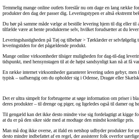
Temmelig mange online outlets foreslår nu om dage en lang række forsk
produkter den dag der passer dig. Leveringstypen er altså ekstremt be
Du bør på samme måde vælge at bestille levering hjem til dig eller til a
tilfælde være at hente produkterne selv, hvilket forudsætter at du leve
Leveringshastigheden på Tøj og tilbehør > Tørklæder er selvfølgelig 
leveringstiden for det pågældende produkt.
Mange online virksomheder tilsiger muligheden for dag-til-dag lever
tidspunkt, med hensynstagen til at de højst sandsynligt kan nå at få var
En række internet virksomheder garanterer levering uden gebyr, men i m
typisk – uafhængig om du opholder sig i Odense, Dragør eller Skælskør – 
Det er ultra simpelt for forbrugerne at søge information om priser i bla
deres produkter – til drenge og piger, og ligeledes også til damer og h
Til gengæld kan det ikke desto mindre vise sig fordelagtigt at kigge f
at du er på den sikre side med at modtage den mindst kostelige pris.
Man må dog ikke overse, at ifald en netshop udbyder produkter for en 
desto mindre indbefattet af en regel, der assisterer folk overfor uærlig