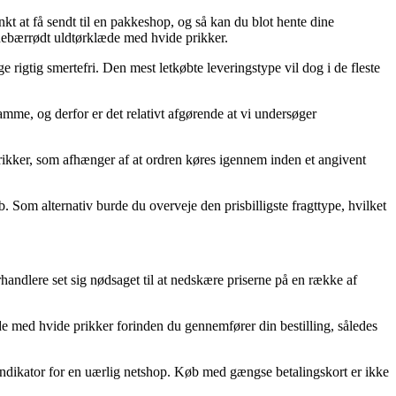
t at få sendt til en pakkeshop, og så kan du blot hente dine
anebærrødt uldtørklæde med hvide prikker.
e rigtig smertefri. Den mest letkøbte leveringstype vil dog i de fleste
mme, og derfor er det relativt afgørende at vi undersøger
ikker, som afhænger af at ordren køres igennem inden et angivent
. Som alternativ burde du overveje den prisbilligste fragttype, hvilket
orhandlere set sig nødsaget til at nedskære priserne på en række af
æde med hvide prikker forinden du gennemfører din bestilling, således
 indikator for en uærlig netshop. Køb med gængse betalingskort er ikke