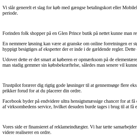
Vi slår generelt et slag for køb med gængse betalingskort eller MobileP
periode.
Forinden folk shopper på en Glen Prince butik på nettet kunne man re
En nemmere løsning kan være at granske om online forretningen er støt
hyppigt besigtiges af eksperter der er inde i de gældende regler. Dette
Udover dette er det smart at køberen er opmærksom på de elementære for
man stadig gemmer sin købsbekræftelse, således man senere vil kunne b
Trustpilot forærer dig rigtig gode løsninger til at gennemsøge flere e
prikker forud for at du placerer din ordre.
Facebook byder på endvidere ultra hensigtsmæssige chancer for at få 
af virksomhedens service, hvilket desuden burde tages i brug til at få e
Vores side er finansieret af reklameindtægter. Vi har tætte samarbejde
videre realiserer en ordre.