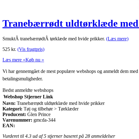
Tranebærrødt uldtørklæde med 
SmuktÂ tranebærrødtÂ tørklæde med hvide prikker.
(Læs mere)
525
kr.
(Vis fragtpris)
Læs mere »
Køb nu »
Vi har gennemgået de mest populære webshops og anmeldt dem med stjern
betalingsmuligheder.
Bedst anmeldte webshops
Webshop
Stjerner
Link
Navn:
Tranebærrødt uldtørklæde med hvide prikker
Kategori:
Tøj og tilbehør > Tørklæder
Producent:
Glen Prince
Varenummer:
gmcda-344
EAN:
Vurderet til
4.3
ud af 5 stjerner baseret på
28
anmeldelser