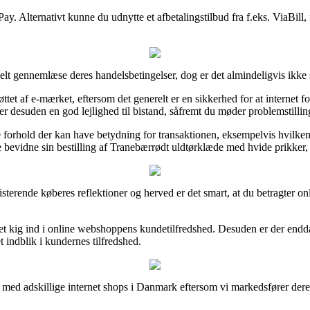
ay. Alternativt kunne du udnytte et afbetalingstilbud fra f.eks. ViaBill,
elt gennemlæse deres handelsbetingelser, dog er det almindeligvis ikke
tet af e-mærket, eftersom det generelt er en sikkerhed for at internet
 er desuden en god lejlighed til bistand, såfremt du møder problemstillin
hold der kan have betydning for transaktionen, eksempelvis hvilken ombyt
evidne sin bestilling af Tranebærrødt uldtørklæde med hvide prikker, u
ksisterende køberes reflektioner og herved er det smart, at du betragter 
et kig ind i online webshoppens kundetilfredshed. Desuden er der endd
t indblik i kundernes tilfredshed.
r med adskillige internet shops i Danmark eftersom vi markedsfører dere