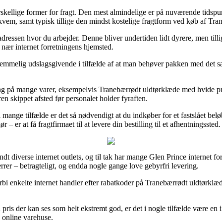
ellige former for fragt. Den mest almindelige er på nuværende tidspunk
kvem, samt typisk tillige den mindst kostelige fragtform ved køb af Tr
dressen hvor du arbejder. Denne bliver undertiden lidt dyrere, men tillig
r nær internet forretningens hjemsted.
temmelig udslagsgivende i tilfælde af at man behøver pakken med det sa
ing på mange varer, eksempelvis Tranebærrødt uldtørklæde med hvide pr
en skippet afsted før personalet holder fyraften.
ange tilfælde er det så nødvendigt at du indkøber for et fastslået beløb
er at få fragtfirmaet til at levere din bestilling til et afhentningssted.
ndt diverse internet outlets, og til tak har mange Glen Prince internet f
errer – betragteligt, og endda nogle gange love gebyrfri levering.
orbi enkelte internet handler efter rabatkoder på Tranebærrødt uldtørkl
pris der kan ses som helt ekstremt god, er det i nogle tilfælde være en
e online varehuse.