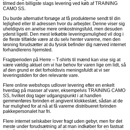
tilmed den billigste slags levering ved køb af TRAINING
CAMO SS.
Du burde alternativt forsøge at få produkterne sendt til din
lejlighed eller til adressen hvor du arbejder. Denne viser sig
uheldigvis en anelse mere omkostningsfuld, men desuden
yderst ligetil. Den mest letkøbte leveringsmulighed vil dog i
de fleste tilfælde være at du selv henter varerne, men den
løsning forudsætter at du fysisk befinder dig nærved internet
forhandlerens hjemsted.
Fragtperioden på Herre – T-shirts til mænd kan vise sig at
være vældig aktuel om vi har behov for varen lige om lidt, så
af den grund er det forholdsvis meningsfuldt at vi ser
leveringstiden for den relevante vare.
Flere online webshops udlover levering efter en enkelt
hverdag på masser af varer, eksempelvis TRAINING CAMO
SS, hvilket dog tager udgangspunkt i at handlen
gemmenføres forinden et angivent klokkeslæt, sådan at de
har mulighed for at nå at få varerne distribueret forinden
pakkepersonalet har fri.
Flere internet selskaber lover fragt uden gebyr, men for det
meste under forudsætning af at man indkøber for en fastsat