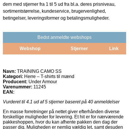
dem med stjerner fra 1 til 5 ud fra bl.a. deres prisniveau,
sortimentstørrelse, kundeservice, brugervenlighed,
betingelser, leveringsformer og betalingsmuligheder.
Bedst anmeldte webshops
Webshop
Stjerner
Link
Navn:
TRAINING CAMO SS
Kategori:
Herre – T-shirts til mænd
Producent:
Under Armour
Varenummer:
11245
EAN:
Vurderet til
4.1
ud af 5 stjerner baseret på
40
anmeldelser
En masse forretninger på nettet giver efterhånden diverse
forskellige muligheder for levering. Et hit er for nærværende
pakkeshoppen, hvor du kan afhente pakken den dag der
passer dig. Muligheden er nemlig vældig let, samt desuden