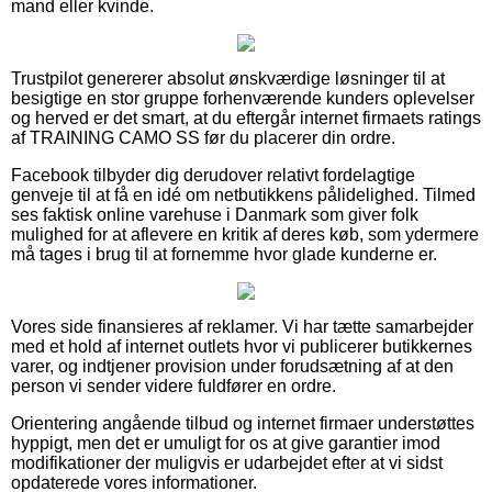
mand eller kvinde.
Trustpilot genererer absolut ønskværdige løsninger til at
besigtige en stor gruppe forhenværende kunders oplevelser
og herved er det smart, at du eftergår internet firmaets ratings
af TRAINING CAMO SS før du placerer din ordre.
Facebook tilbyder dig derudover relativt fordelagtige
genveje til at få en idé om netbutikkens pålidelighed. Tilmed
ses faktisk online varehuse i Danmark som giver folk
mulighed for at aflevere en kritik af deres køb, som ydermere
må tages i brug til at fornemme hvor glade kunderne er.
Vores side finansieres af reklamer. Vi har tætte samarbejder
med et hold af internet outlets hvor vi publicerer butikkernes
varer, og indtjener provision under forudsætning af at den
person vi sender videre fuldfører en ordre.
Orientering angående tilbud og internet firmaer understøttes
hyppigt, men det er umuligt for os at give garantier imod
modifikationer der muligvis er udarbejdet efter at vi sidst
opdaterede vores informationer.