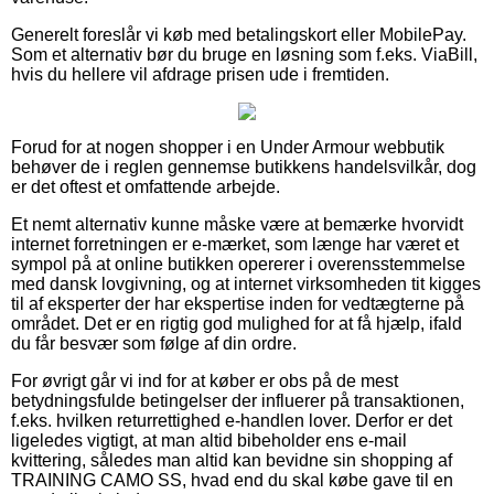
Generelt foreslår vi køb med betalingskort eller MobilePay.
Som et alternativ bør du bruge en løsning som f.eks. ViaBill,
hvis du hellere vil afdrage prisen ude i fremtiden.
Forud for at nogen shopper i en Under Armour webbutik
behøver de i reglen gennemse butikkens handelsvilkår, dog
er det oftest et omfattende arbejde.
Et nemt alternativ kunne måske være at bemærke hvorvidt
internet forretningen er e-mærket, som længe har været et
sympol på at online butikken opererer i overensstemmelse
med dansk lovgivning, og at internet virksomheden tit kigges
til af eksperter der har ekspertise inden for vedtægterne på
området. Det er en rigtig god mulighed for at få hjælp, ifald
du får besvær som følge af din ordre.
For øvrigt går vi ind for at køber er obs på de mest
betydningsfulde betingelser der influerer på transaktionen,
f.eks. hvilken returrettighed e-handlen lover. Derfor er det
ligeledes vigtigt, at man altid bibeholder ens e-mail
kvittering, således man altid kan bevidne sin shopping af
TRAINING CAMO SS, hvad end du skal købe gave til en