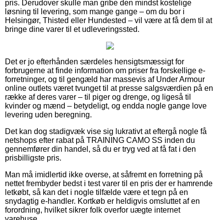
pris. Derudover skulle man gribe den mindst kostelige
løsning til levering, som mange gange – om du bor i
Helsingør, Thisted eller Hundested – vil være at få dem til at
bringe dine varer til et udleveringssted.
Det er jo efterhånden særdeles hensigtsmæssigt for
forbrugerne at finde information om priser fra forskellige e-
forretninger, og til gengæld har massevis af Under Armour
online outlets været tvunget til at presse salgsværdien på en
række af deres varer – til piger og drenge, og ligeså til
kvinder og mænd – betydeligt, og endda nogle gange love
levering uden beregning.
Det kan dog stadigvæk vise sig lukrativt at eftergå nogle få
netshops efter rabat på TRAINING CAMO SS inden du
gennemfører din handel, så du er tryg ved at få fat i den
prisbilligste pris.
Man må imidlertid ikke overse, at såfremt en forretning på
nettet frembyder bedst i test varer til en pris der er hamrende
letkøbt, så kan det i nogle tilfælde være et tegn på en
snydagtig e-handler. Kortkøb er heldigvis omsluttet af en
forordning, hvilket sikrer folk overfor uægte internet
varehuse.