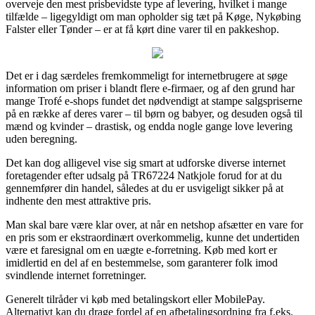
overveje den mest prisbevidste type af levering, hvilket i mange
tilfælde – ligegyldigt om man opholder sig tæt på Køge, Nykøbing
Falster eller Tønder – er at få kørt dine varer til en pakkeshop.
Det er i dag særdeles fremkommeligt for internetbrugere at søge
information om priser i blandt flere e-firmaer, og af den grund har
mange Trofé e-shops fundet det nødvendigt at stampe salgspriserne
på en række af deres varer – til børn og babyer, og desuden også til
mænd og kvinder – drastisk, og endda nogle gange love levering
uden beregning.
Det kan dog alligevel vise sig smart at udforske diverse internet
foretagender efter udsalg på TR67224 Natkjole forud for at du
gennemfører din handel, således at du er usvigeligt sikker på at
indhente den mest attraktive pris.
Man skal bare være klar over, at når en netshop afsætter en vare for
en pris som er ekstraordinært overkommelig, kunne det undertiden
være et faresignal om en uægte e-forretning. Køb med kort er
imidlertid en del af en bestemmelse, som garanterer folk imod
svindlende internet forretninger.
Generelt tilråder vi køb med betalingskort eller MobilePay.
Alternativt kan du drage fordel af en afbetalingsordning fra f.eks.