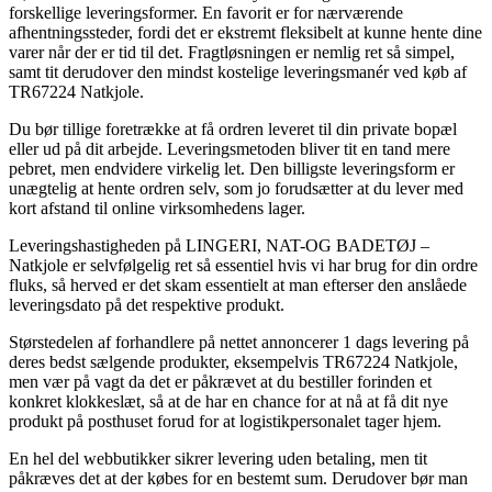
forskellige leveringsformer. En favorit er for nærværende
afhentningssteder, fordi det er ekstremt fleksibelt at kunne hente dine
varer når der er tid til det. Fragtløsningen er nemlig ret så simpel,
samt tit derudover den mindst kostelige leveringsmanér ved køb af
TR67224 Natkjole.
Du bør tillige foretrække at få ordren leveret til din private bopæl
eller ud på dit arbejde. Leveringsmetoden bliver tit en tand mere
pebret, men endvidere virkelig let. Den billigste leveringsform er
unægtelig at hente ordren selv, som jo forudsætter at du lever med
kort afstand til online virksomhedens lager.
Leveringshastigheden på LINGERI, NAT-OG BADETØJ –
Natkjole er selvfølgelig ret så essentiel hvis vi har brug for din ordre
fluks, så herved er det skam essentielt at man efterser den anslåede
leveringsdato på det respektive produkt.
Størstedelen af forhandlere på nettet annoncerer 1 dags levering på
deres bedst sælgende produkter, eksempelvis TR67224 Natkjole,
men vær på vagt da det er påkrævet at du bestiller forinden et
konkret klokkeslæt, så at de har en chance for at nå at få dit nye
produkt på posthuset forud for at logistikpersonalet tager hjem.
En hel del webbutikker sikrer levering uden betaling, men tit
påkræves det at der købes for en bestemt sum. Derudover bør man