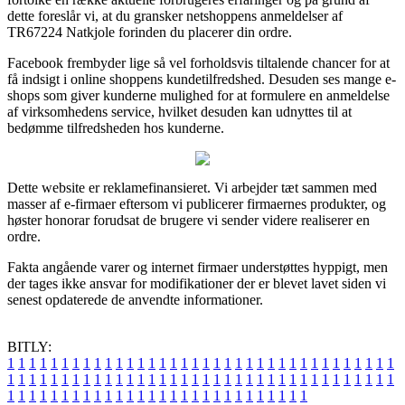
dette foreslår vi, at du gransker netshoppens anmeldelser af
TR67224 Natkjole forinden du placerer din ordre.
Facebook frembyder lige så vel forholdsvis tiltalende chancer for at
få indsigt i online shoppens kundetilfredshed. Desuden ses mange e-
shops som giver kunderne mulighed for at formulere en anmeldelse
af virksomhedens service, hvilket desuden kan udnyttes til at
bedømme tilfredsheden hos kunderne.
Dette website er reklamefinansieret. Vi arbejder tæt sammen med
masser af e-firmaer eftersom vi publicerer firmaernes produkter, og
høster honorar forudsat de brugere vi sender videre realiserer en
ordre.
Fakta angående varer og internet firmaer understøttes hyppigt, men
der tages ikke ansvar for modifikationer der er blevet lavet siden vi
senest opdaterede de anvendte informationer.
BITLY:
1
1
1
1
1
1
1
1
1
1
1
1
1
1
1
1
1
1
1
1
1
1
1
1
1
1
1
1
1
1
1
1
1
1
1
1
1
1
1
1
1
1
1
1
1
1
1
1
1
1
1
1
1
1
1
1
1
1
1
1
1
1
1
1
1
1
1
1
1
1
1
1
1
1
1
1
1
1
1
1
1
1
1
1
1
1
1
1
1
1
1
1
1
1
1
1
1
1
1
1