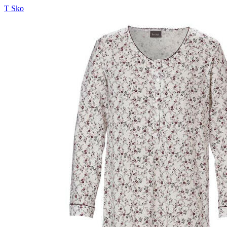
T Sko