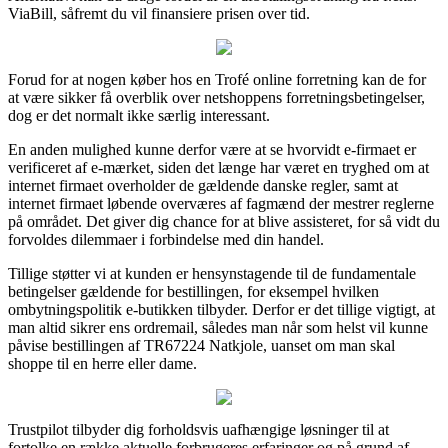
ViaBill, såfremt du vil finansiere prisen over tid.
Forud for at nogen køber hos en Trofé online forretning kan de for
at være sikker få overblik over netshoppens forretningsbetingelser,
dog er det normalt ikke særlig interessant.
En anden mulighed kunne derfor være at se hvorvidt e-firmaet er
verificeret af e-mærket, siden det længe har været en tryghed om at
internet firmaet overholder de gældende danske regler, samt at
internet firmaet løbende overværes af fagmænd der mestrer reglerne
på området. Det giver dig chance for at blive assisteret, for så vidt du
forvoldes dilemmaer i forbindelse med din handel.
Tillige støtter vi at kunden er hensynstagende til de fundamentale
betingelser gældende for bestillingen, for eksempel hvilken
ombytningspolitik e-butikken tilbyder. Derfor er det tillige vigtigt, at
man altid sikrer ens ordremail, således man når som helst vil kunne
påvise bestillingen af TR67224 Natkjole, uanset om man skal
shoppe til en herre eller dame.
Trustpilot tilbyder dig forholdsvis uafhængige løsninger til at
fortolke en række aktuelle forbrugeres erfaringer og på grund af