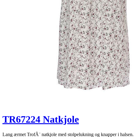
TR67224 Natkjole
Lang ærmet TrofÃ¨ natkjole med stolpelukning og knapper i halsen.