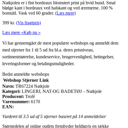
Natkjolen er i fint bordeaux blomstert print på hvid bund. Smal
blølge kant i bordeaux ved halskant og ved æremerne. 100 %
bomuld. Vask ved 60 grader.
(Læs mere)
399
kr.
(Vis fragtpris)
Læs mere »
Køb nu »
Vi har gennemgået de mest populære webshops og anmeldt dem
med stjerner fra 1 til 5 ud fra bl.a. deres prisniveau,
sortimentstørrelse, kundeservice, brugervenlighed, betingelser,
leveringsformer og betalingsmuligheder.
Bedst anmeldte webshops
Webshop
Stjerner
Link
Navn:
TR67224 Natkjole
Kategori:
LINGERI, NAT-OG BADETØJ – Natkjole
Producent:
Trofé
Varenummer:
6170
EAN:
Vurderet til
3.5
ud af 5 stjerner baseret på
14
anmeldelser
Størstedelen af online outlets frembyder heldigvis en række