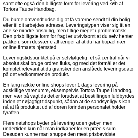
samt ofte også den billigste form for levering ved køb af
Tortora Taupe Handbag.
Du burde omvendt udse dig at få varerne sendt til din bolig
eller til dit arbejdes adresse. Leveringstypen viser sig tit en
anelse mindre prisbillig, men tillige meget uproblematisk.
Den prisbilligste form for fragt er utvivlsomt at du selv henter
pakken, som desværre afhænger af at du har bopæl nær
online firmaets hjemsted.
Leveringstidspunktet på er selvfølgelig ret så central når vi
absolut skal bruge ordren fluks, og med det formål er det
komplet relevant at du gransker den anslåede leveringsdato
på det vedkommende produkt.
En lang række online shops lover 1 dags levering på
adskillige varenumre, eksempelvis Tortora Taupe Handbag,
men vær på vagt da det er forudsat at bestillingen fuldbyrdes
inden et nøjagtigt tidspunkt, sådan at de sandsynligvis kan
nå at få produktet ud af døren forinden personalet holder
fyraften.
Flere netshops byder på levering uden gebyr, men
undertiden kun når man indkøber for en præcis sum.
Desuden kunne man snuppe den mest prisbevidste