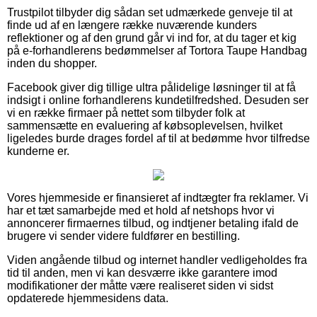
Trustpilot tilbyder dig sådan set udmærkede genveje til at
finde ud af en længere række nuværende kunders
reflektioner og af den grund går vi ind for, at du tager et kig
på e-forhandlerens bedømmelser af Tortora Taupe Handbag
inden du shopper.
Facebook giver dig tillige ultra pålidelige løsninger til at få
indsigt i online forhandlerens kundetilfredshed. Desuden ser
vi en række firmaer på nettet som tilbyder folk at
sammensætte en evaluering af købsoplevelsen, hvilket
ligeledes burde drages fordel af til at bedømme hvor tilfredse
kunderne er.
Vores hjemmeside er finansieret af indtægter fra reklamer. Vi
har et tæt samarbejde med et hold af netshops hvor vi
annoncerer firmaernes tilbud, og indtjener betaling ifald de
brugere vi sender videre fuldfører en bestilling.
Viden angående tilbud og internet handler vedligeholdes fra
tid til anden, men vi kan desværre ikke garantere imod
modifikationer der måtte være realiseret siden vi sidst
opdaterede hjemmesidens data.