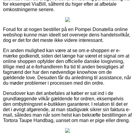
for eksempel ViaBill, såfremt du higer efter at afbetale
omkostningerne senere.
Forud for at nogen bestiller på en Pompei Donatella online
webshop kunne man ideelt set overveje dens handelsvilkår,
dog er det for det meste ikke videre interessant.
En anden mulighed kan være at se om e-shoppen er e-
mærke godkendt, siden det længe har været et signal om at
online shoppen opfylder den officielle danske lovgivning,
tillige med at e-forhandleren fra tid til anden besigtiges af
fagmænd der har den nødvendige knowhow om de
gældende love. Desuden får du anledning til assistance, når
du møder problemer i processen med din ordre.
Derudover kan det anbefales at køber er sat ind i de
grundlæggende vilkår gældende for ordren, eksempelvis
den ombytningsret e-butikken garanterer. I relation til det er
det i øvrigt afgørende, at man stadigvæk sikrer sin faktura e-
mail, således man når som helst kan bekræfte bestillingen af
Tortora Taupe Handbag, uanset om man er pige eller dreng.