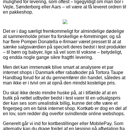
mulighed for levering, som oftest – ligegyldigt om man bor i
Vejle, Sønderborg eller Aars – vil være at få leveret ordren til
en pakkeshop.
Det er i dag særligt fremkommeligt for almindelige dødelige
at sammenholde priser fra forskellige e-forretninger, og så
har flere Pompei Donatella e-firmaer været presset til at at
sænke salgsværdien på specielt deres bedst i test produkter
– til børn og babyer, lige så vel som til voksne – betydeligt,
og endda nogle gange sikre fragtfri levering.
Men det kan immervæk blive smart at analysere et par
internet shops i Danmark efter rabatkoder på Tortora Taupe
Handbag forud for at du gennemfører din handel, således at
man ikke er i tvivl om at opnå den mindst kostelige pris.
Du skal ikke desto mindre huske på, at i tilfælde af at en
butik på nettet udbyder bedst i test varer til en udsalgspris
der kan ses som urealistisk billig, kunne det ofte være et
fingerpeg om en falsk internet shop. Kortkøb er dog en del af
en lov, som redder dig overfor svindlende online webshops.
Generelt går vi ind for kortbestillinger eller MobilePay. Som
alternativ kan du drage fordel af en løsning på afbetaling fra