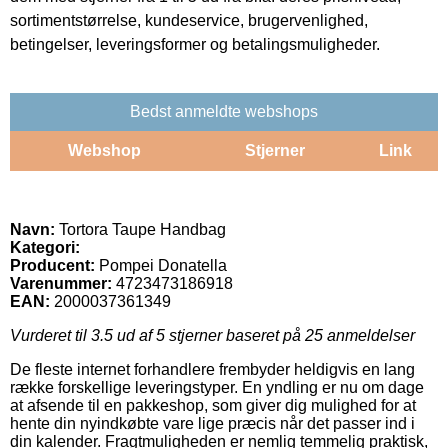
sortimentstørrelse, kundeservice, brugervenlighed,
betingelser, leveringsformer og betalingsmuligheder.
Bedst anmeldte webshops
Webshop
Stjerner
Link
Navn:
Tortora Taupe Handbag
Kategori:
Producent:
Pompei Donatella
Varenummer:
4723473186918
EAN:
2000037361349
Vurderet til
3.5
ud af 5 stjerner baseret på
25
anmeldelser
De fleste internet forhandlere frembyder heldigvis en lang
række forskellige leveringstyper. En yndling er nu om dage
at afsende til en pakkeshop, som giver dig mulighed for at
hente din nyindkøbte vare lige præcis når det passer ind i
din kalender. Fragtmuligheden er nemlig temmelig praktisk,