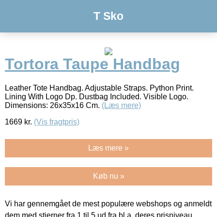
T Sko
Tortora Taupe Handbag
Leather Tote Handbag. Adjustable Straps. Python Print.
Lining With Logo Dp. Dustbag Included. Visible Logo.
Dimensions: 26x35x16 Cm.
(Læs mere)
1669
kr.
(Vis fragtpris)
Læs mere »
Køb nu »
Vi har gennemgået de mest populære webshops og anmeldt
dem med stjerner fra 1 til 5 ud fra bl.a. deres prisniveau,