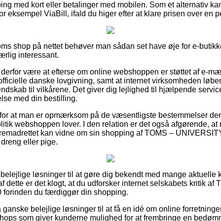
ping med kort eller betalinger med mobilen. Som et alternativ ka
r eksempel ViaBill, ifald du higer efter at klare prisen over en p
Toms shop på nettet behøver man sådan set have øje for e-butikke
ærlig interessant.
erfor være at efterse om online webshoppen er støttet af e-mær
 officielle danske lovgivning, samt at internet virksomheden løb
skab til vilkårene. Det giver dig lejlighed til hjælpende servic
lse med din bestilling.
ag for at man er opmærksom på de væsentligste bestemmelser der
olitik webshoppen lover. I den relation er det også afgørende, a
 fremadrettet kan vidne om sin shopping af TOMS – UNIVERSI
 dreng eller pige.
e belejlige løsninger til at gøre dig bekendt med mange aktuell
f dette er det klogt, at du udforsker internet selskabets kritik a
rinden du færdiggør din shopping.
anske belejlige løsninger til at få en idé om online forretnin
shops som giver kunderne mulighed for at frembringe en bedø