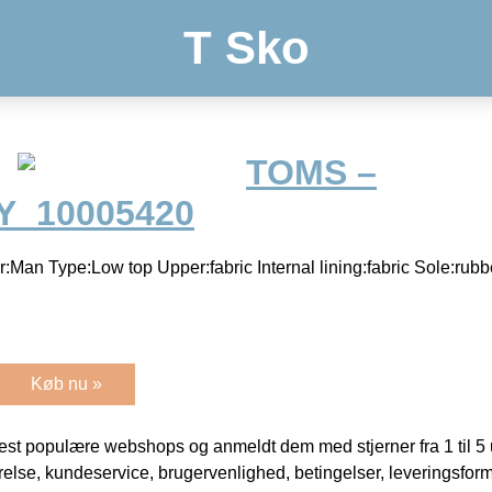
T Sko
TOMS –
Y_10005420
n Type:Low top Upper:fabric Internal lining:fabric Sole:rubbe
Køb nu »
t populære webshops og anmeldt dem med stjerner fra 1 til 5 ud
rrelse, kundeservice, brugervenlighed, betingelser, leveringsfor