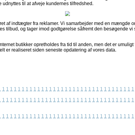
 udnyttes til at afveje kundernes tilfredshed.
eret af indtægter fra reklamer. Vi samarbejder med en mængde onl
es tilbud, og tager imod godtgørelse såfremt den besøgende vi s
ternet butikker opretholdes fra tid til anden, men det er umuligt 
elt er realiseret siden seneste opdatering af vores data.
1
1
1
1
1
1
1
1
1
1
1
1
1
1
1
1
1
1
1
1
1
1
1
1
1
1
1
1
1
1
1
1
1
1
1
1
1
1
1
1
1
1
1
1
1
1
1
1
1
1
1
1
1
1
1
1
1
1
1
1
1
1
1
1
1
1
1
1
1
1
1
1
1
1
1
1
1
1
1
1
1
1
1
1
1
1
1
1
1
1
1
1
1
1
1
1
1
1
1
1
1
1
1
1
1