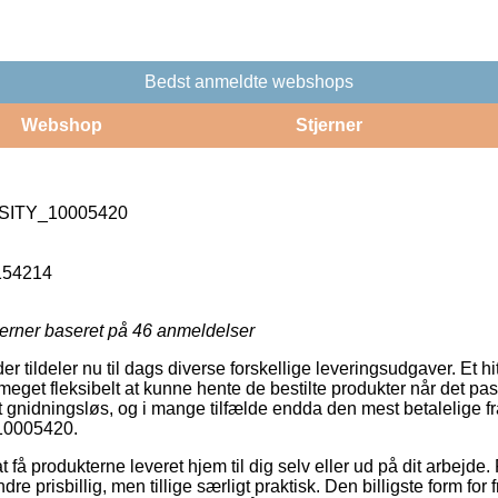
Bedst anmeldte webshops
Webshop
Stjerner
SITY_10005420
154214
jerner baseret på
46
anmeldelser
r tildeler nu til dags diverse forskellige leveringsudgaver. Et h
eget fleksibelt at kunne hente de bestilte produkter når det pass
t gnidningsløs, og i mange tilfælde endda den mest betalelige f
0005420.
t få produkterne leveret hjem til dig selv eller ud på dit arbejde
re prisbillig, men tillige særligt praktisk. Den billigste form for f