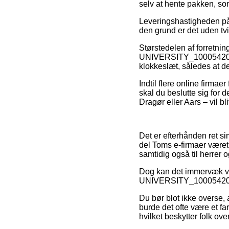
selv at hente pakken, som
Leveringshastigheden på 
den grund er det uden tvi
Størstedelen af forretni
UNIVERSITY_10005420, som
klokkeslæt, således at de
Indtil flere online firmae
skal du beslutte sig for 
Dragør eller Aars – vil bl
Det er efterhånden ret si
del Toms e-firmaer været
samtidig også til herrer
Dog kan det immervæk vis
UNIVERSITY_10005420 fori
Du bør blot ikke overse, a
burde det ofte være et f
hvilket beskytter folk ove