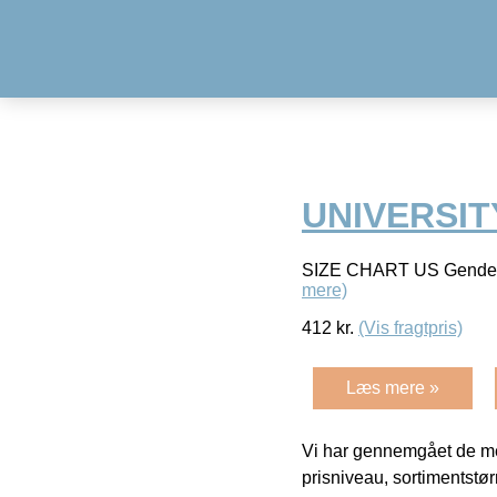
UNIVERSIT
SIZE CHART US Gender:Ma
mere)
412
kr.
(Vis fragtpris)
Læs mere »
Vi har gennemgået de mes
prisniveau, sortimentstø