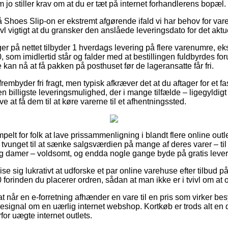
 jo stiller krav om at du er tæt på internet forhandlerens bopæl.
Shoes Slip-on er ekstremt afgørende ifald vi har behov for varer
vl vigtigt at du gransker den anslåede leveringsdato for det aktu
nger på nettet tilbyder 1 hverdags levering på flere varenumre,
 imidlertid står og falder med at bestillingen fuldbyrdes forud
 kan nå at få pakken på posthuset før de lageransatte får fri.
r frembyder fri fragt, men typisk afkræver det at du aftager for et 
den billigste leveringsmulighed, der i mange tilfælde – ligegyldig
ive at få dem til at køre varerne til et afhentningssted.
mpelt for folk at lave prissammenligning i blandt flere online out
 tvunget til at sænke salgsværdien på mange af deres varer – til
 og damer – voldsomt, og endda nogle gange byde på gratis lever
e sig lukrativt at udforske et par online varehuse efter tilbud
nden du placerer ordren, sådan at man ikke er i tvivl om at o
t når en e-forretning afhænder en vare til en pris som virker besy
aresignal om en uærlig internet webshop. Kortkøb er trods alt en
rfor uægte internet outlets.