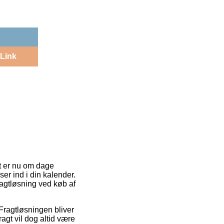
Link
it er nu om dage
er ind i din kalender.
ragtløsning ved køb af
. Fragtløsningen bliver
ragt vil dog altid være