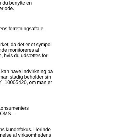
n du benytte en
eriode.
ns forretningsaftale,
ket, da det er et sympol
ende monitoreres af
e, hvis du udsættes for
 kan have indvirkning på
t man stadig beholder sin
TY_10005420, om man er
e konsumenters
f TOMS –
gens kundefokus. Herinde
mmelse af virksomhedens