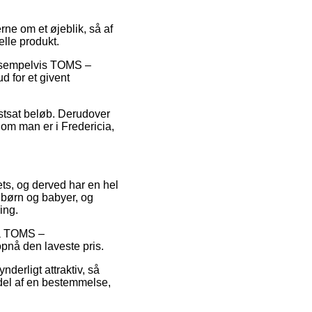
ne om et øjeblik, så af
elle produkt.
 eksempelvis TOMS –
 for et givent
fastsat beløb. Derudover
t om man er i Fredericia,
lets, og derved har en hel
 børn og babyer, og
ing.
 på TOMS –
pnå den laveste pris.
nderligt attraktiv, så
 del af en bestemmelse,