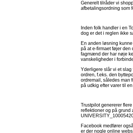
Generelt tilråder vi shop
afbetalingsordning som fo
Inden folk handler i en 
dog er det i reglen ikke s
En anden løsning kunne d
på at e-firmaet føjer den
fagmænd der har nøje kend
vanskeligheder i forbinde
Yderligere slår vi et sl
ordren, f.eks. den byttep
ordremail, således man
på udkig efter varer til en
Trustpilot genererer fler
reflektioner og på grund a
UNIVERSITY_10005420 fo
Facebook medfører også g
er der nogle online web