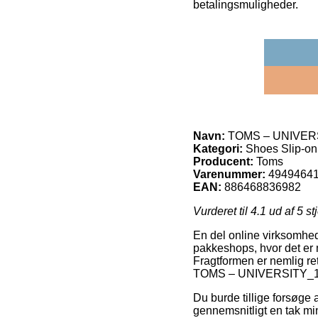
betalingsmuligheder.
Navn:
TOMS – UNIVER
Kategori:
Shoes Slip-on
Producent:
Toms
Varenummer:
4949464
EAN:
886468836982
Vurderet til
4.1
ud af 5 st
En del online virksomhede
pakkeshops, hvor det er m
Fragtformen er nemlig re
TOMS – UNIVERSITY_1
Du burde tillige forsøge a
gennemsnitligt en tak mind