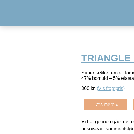
TRIANGLE B
Super lækker enkel Tommy
47% bomuld – 5% elast
300
kr.
(Vis fragtpris)
Læs mere »
Vi har gennemgået de mes
prisniveau, sortimentstø