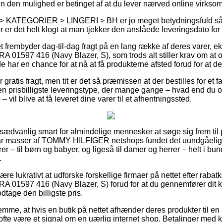
en den mulighed er betinget af at du lever nærved online virkso
> KATEGORIER > LINGERI > BH er jo meget betydningsfuld såf
or er det helt klogt at man tjekker den anslåede leveringsdato for
et frembyder dag-til-dag fragt på en lang række af deres varer
1597 416 (Navy Blazer, S), som trods alt stiller krav om at o
de har en chance for at nå at få produkterne afsted forud for at d
 gratis fragt, men tit er det så præmissen at der bestilles for et
 prisbilligste leveringstype, der mange gange – hvad end du o
 vil blive at få leveret dine varer til et afhentningssted.
usædvanlig smart for almindelige mennesker at søge sig frem til p
har masser af TOMMY HILFIGER netshops fundet det uundgåeligt
er – til børn og babyer, og ligeså til damer og herrer – helt i 
.
re lukrativt at udforske forskellige firmaer på nettet efter ra
1597 416 (Navy Blazer, S) forud for at du gennemfører dit k
dtage den billigste pris.
emme, at hvis en butik på nettet afhænder deres produkter til en
ofte være et signal om en uærlig internet shop. Betalinger med k