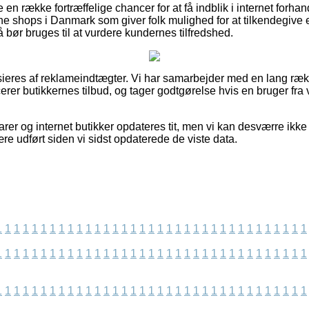
n række fortræffelige chancer for at få indblik i internet forha
ne shops i Danmark som giver folk mulighed for at tilkendegiv
bør bruges til at vurdere kundernes tilfredshed.
eres af reklameindtægter. Vi har samarbejder med en lang rækk
rer butikkernes tilbud, og tager godtgørelse hvis en bruger fra 
rer og internet butikker opdateres tit, men vi kan desværre ikk
re udført siden vi sidst opdaterede de viste data.
1
1
1
1
1
1
1
1
1
1
1
1
1
1
1
1
1
1
1
1
1
1
1
1
1
1
1
1
1
1
1
1
1
1
1
1
1
1
1
1
1
1
1
1
1
1
1
1
1
1
1
1
1
1
1
1
1
1
1
1
1
1
1
1
1
1
1
1
1
1
1
1
1
1
1
1
1
1
1
1
1
1
1
1
1
1
1
1
1
1
1
1
1
1
1
1
1
1
1
1
1
1
1
1
1