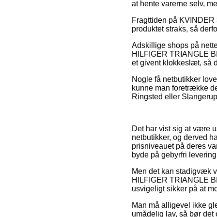
at hente varerne selv, m
Fragttiden på KVINDER 
produktet straks, så derf
Adskillige shops på nett
HILFIGER TRIANGLE BRA 0
et givent klokkeslæt, så 
Nogle få netbutikker lover
kunne man foretrække den
Ringsted eller Slangerup –
Det har vist sig at være 
netbutikker, og derved 
prisniveauet på deres var
byde på gebyrfri levering
Men det kan stadigvæk væ
HILFIGER TRIANGLE BRA 0
usvigeligt sikker på at mo
Man må alligevel ikke gl
umådelig lav, så bør det 