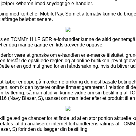
hjælper køberen imod snydagtige e-handler.
pping med kort eller MobilePay. Som et alternativ kunne du bruge
at afdrage beløbet senere.
 hos en TOMMY HILFIGER e-forhandler kunne de altid gennemg
 det er dog mange gange en tidskrævende opgave.
erfor være at granske om e-handlen er e-mærke tilsluttet, grund
en forstår de opstillede regler, og at online butikken jævnligt 
 Dette er en god mulighed for en håndsrækning, hvis du bliver ud
 at køber er oppe på mærkerne omkring de mest basale betingelse
en, som fx den bytteret online firmaet garanterer. I relation til de
in kvittering, så man altid vil kunne vidne om sin bestilling a
Navy Blazer, S), uanset om man leder efter et produkt til en p
dskillige ærlige chancer for at finde ud af en stor portion aktuel
befales, at du analyserer internet forhandlerens ratings af 
er, S) forinden du lægger din bestilling.