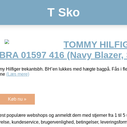
T Sko
TOMMY HILFI
RA 01597 416 (Navy Blazer, 
 Hilfiger trekantsbh. BH’en lukkes med hægte bagpå. Fås i fle
ane
(Læs mere)
Køb nu »
t populære webshops og anmeldt dem med stjerner fra 1 til 5 ud
rrelse, kundeservice, brugervenlighed, betingelser, leveringsfor