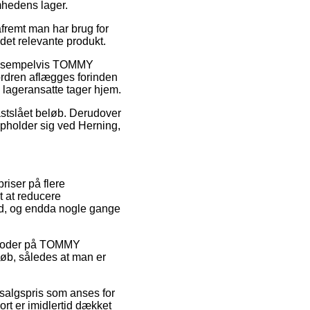
mhedens lager.
remt man har brug for
 det relevante produkt.
, eksempelvis TOMMY
rdren aflægges forinden
e lageransatte tager hjem.
 fastslået beløb. Derudover
pholder sig ved Herning,
riser på flere
 at reducere
bund, og endda nogle gange
batkoder på TOMMY
øb, således at man er
 salgspris som anses for
ort er imidlertid dækket