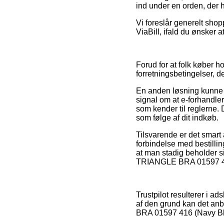
ind under en orden, der 
Vi foreslår generelt sho
ViaBill, ifald du ønsker 
Forud for at folk køber
forretningsbetingelser,
En anden løsning kunne d
signal om at e-forhandler
som kender til reglerne.
som følge af dit indkøb.
Tilsvarende er det smart
forbindelse med bestilling
at man stadig beholder s
TRIANGLE BRA 01597 416 (
Trustpilot resulterer i a
af den grund kan det an
BRA 01597 416 (Navy Blaz