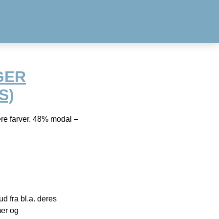
GER
S)
re farver. 48% modal –
 fra bl.a. deres
mer og