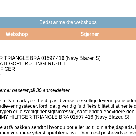
Bedst anmeldte webshops
Webshop
Stjerner
TRIANGLE BRA 01597 416 (Navy Blazer, S)
ATEGORIER > LINGERI > BH
LFIGER
9
jerner baseret på
36
anmeldelser
er i Danmark yder heldigvis diverse forskellige leveringsmetoder
dleveringssteder, fordi det giver dig fuld fleksibilitet til at hente
gttypen er jo særligt hensigtsmæssig, samt endda endvidere den 
OMMY HILFIGER TRIANGLE BRA 01597 416 (Navy Blazer, S).
 at få pakken sendt til hvor du bor eller ud til din arbejdsplads.
, men ydermere yderst uproblematisk. Den mest prisbevidste leve