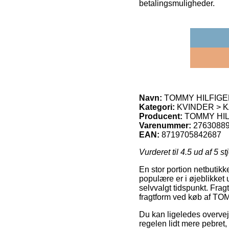
betalingsmuligheder.
Navn:
TOMMY HILFIGER 
Kategori:
KVINDER > K
Producent:
TOMMY HI
Varenummer:
2763088
EAN:
8719705842687
Vurderet til
4.5
ud af 5 st
En stor portion netbutikk
populære er i øjeblikket u
selvvalgt tidspunkt. Fra
fragtform ved køb af T
Du kan ligeledes overveje
regelen lidt mere pebret