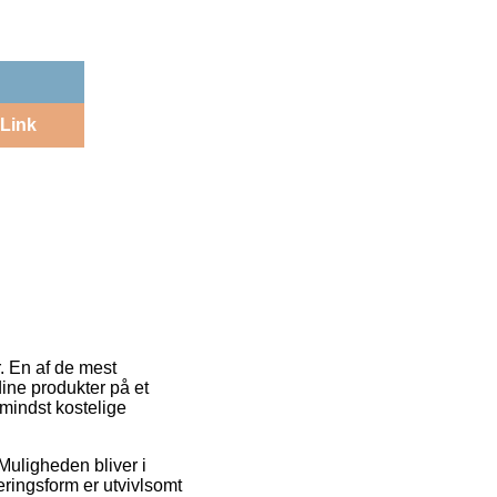
Link
. En af de mest
 dine produkter på et
mindst kostelige
 Muligheden bliver i
ringsform er utvivlsomt