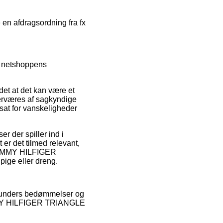
 en afdragsordning fra fx
å netshoppens
et at det kan være et
overværes af sagkyndige
sat for vanskeligheder
r der spiller ind i
t er det tilmed relevant,
f TOMMY HILFIGER
ige eller dreng.
le kunders bedømmelser og
TOMMY HILFIGER TRIANGLE