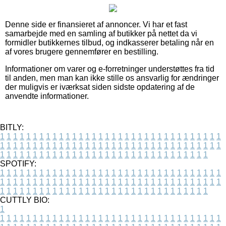
Denne side er finansieret af annoncer. Vi har et fast
samarbejde med en samling af butikker på nettet da vi
formidler butikkernes tilbud, og indkasserer betaling når en
af vores brugere gennemfører en bestilling.
Informationer om varer og e-forretninger understøttes fra tid
til anden, men man kan ikke stille os ansvarlig for ændringer
der muligvis er iværksat siden sidste opdatering af de
anvendte informationer.
BITLY:
1
1
1
1
1
1
1
1
1
1
1
1
1
1
1
1
1
1
1
1
1
1
1
1
1
1
1
1
1
1
1
1
1
1
1
1
1
1
1
1
1
1
1
1
1
1
1
1
1
1
1
1
1
1
1
1
1
1
1
1
1
1
1
1
1
1
1
1
1
1
1
1
1
1
1
1
1
1
1
1
1
1
1
1
1
1
1
1
1
1
1
1
1
1
1
1
1
1
1
1
SPOTIFY:
1
1
1
1
1
1
1
1
1
1
1
1
1
1
1
1
1
1
1
1
1
1
1
1
1
1
1
1
1
1
1
1
1
1
1
1
1
1
1
1
1
1
1
1
1
1
1
1
1
1
1
1
1
1
1
1
1
1
1
1
1
1
1
1
1
1
1
1
1
1
1
1
1
1
1
1
1
1
1
1
1
1
1
1
1
1
1
1
1
1
1
1
1
1
1
1
1
1
1
1
CUTTLY BIO:
1
1
1
1
1
1
1
1
1
1
1
1
1
1
1
1
1
1
1
1
1
1
1
1
1
1
1
1
1
1
1
1
1
1
1