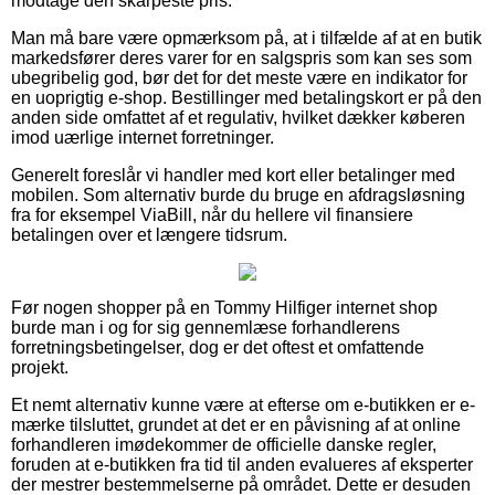
modtage den skarpeste pris.
Man må bare være opmærksom på, at i tilfælde af at en butik
markedsfører deres varer for en salgspris som kan ses som
ubegribelig god, bør det for det meste være en indikator for
en uoprigtig e-shop. Bestillinger med betalingskort er på den
anden side omfattet af et regulativ, hvilket dækker køberen
imod uærlige internet forretninger.
Generelt foreslår vi handler med kort eller betalinger med
mobilen. Som alternativ burde du bruge en afdragsløsning
fra for eksempel ViaBill, når du hellere vil finansiere
betalingen over et længere tidsrum.
Før nogen shopper på en Tommy Hilfiger internet shop
burde man i og for sig gennemlæse forhandlerens
forretningsbetingelser, dog er det oftest et omfattende
projekt.
Et nemt alternativ kunne være at efterse om e-butikken er e-
mærke tilsluttet, grundet at det er en påvisning af at online
forhandleren imødekommer de officielle danske regler,
foruden at e-butikken fra tid til anden evalueres af eksperter
der mestrer bestemmelserne på området. Dette er desuden