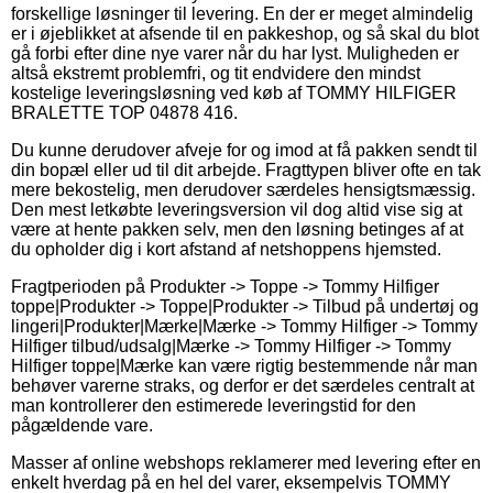
forskellige løsninger til levering. En der er meget almindelig
er i øjeblikket at afsende til en pakkeshop, og så skal du blot
gå forbi efter dine nye varer når du har lyst. Muligheden er
altså ekstremt problemfri, og tit endvidere den mindst
kostelige leveringsløsning ved køb af TOMMY HILFIGER
BRALETTE TOP 04878 416.
Du kunne derudover afveje for og imod at få pakken sendt til
din bopæl eller ud til dit arbejde. Fragttypen bliver ofte en tak
mere bekostelig, men derudover særdeles hensigtsmæssig.
Den mest letkøbte leveringsversion vil dog altid vise sig at
være at hente pakken selv, men den løsning betinges af at
du opholder dig i kort afstand af netshoppens hjemsted.
Fragtperioden på Produkter -> Toppe -> Tommy Hilfiger
toppe|Produkter -> Toppe|Produkter -> Tilbud på undertøj og
lingeri|Produkter|Mærke|Mærke -> Tommy Hilfiger -> Tommy
Hilfiger tilbud/udsalg|Mærke -> Tommy Hilfiger -> Tommy
Hilfiger toppe|Mærke kan være rigtig bestemmende når man
behøver varerne straks, og derfor er det særdeles centralt at
man kontrollerer den estimerede leveringstid for den
pågældende vare.
Masser af online webshops reklamerer med levering efter en
enkelt hverdag på en hel del varer, eksempelvis TOMMY