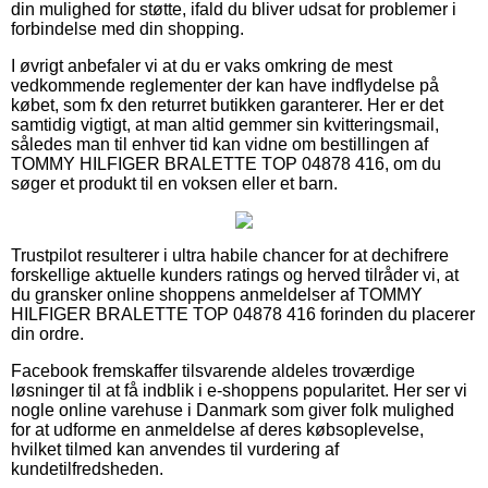
din mulighed for støtte, ifald du bliver udsat for problemer i
forbindelse med din shopping.
I øvrigt anbefaler vi at du er vaks omkring de mest
vedkommende reglementer der kan have indflydelse på
købet, som fx den returret butikken garanterer. Her er det
samtidig vigtigt, at man altid gemmer sin kvitteringsmail,
således man til enhver tid kan vidne om bestillingen af
TOMMY HILFIGER BRALETTE TOP 04878 416, om du
søger et produkt til en voksen eller et barn.
Trustpilot resulterer i ultra habile chancer for at dechifrere
forskellige aktuelle kunders ratings og herved tilråder vi, at
du gransker online shoppens anmeldelser af TOMMY
HILFIGER BRALETTE TOP 04878 416 forinden du placerer
din ordre.
Facebook fremskaffer tilsvarende aldeles troværdige
løsninger til at få indblik i e-shoppens popularitet. Her ser vi
nogle online varehuse i Danmark som giver folk mulighed
for at udforme en anmeldelse af deres købsoplevelse,
hvilket tilmed kan anvendes til vurdering af
kundetilfredsheden.