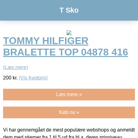
T Sko
TOMMY HILFIGER
BRALETTE TOP 04878 416
(Læs mere)
200
kr.
(Vis fragtpris)
Læs mere »
Køb nu »
Vi har gennemgået de mest populære webshops og anmeldt
dem med stjerner fra 1 til 5 ud fra bl.a. deres prisniveau,