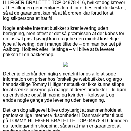
HILFIGER BRALETTE TOP 04878 416, hvilket dog kræver
at bestillingen gennemføres forud for et bestemt klokkeslæt,
så at de garanteret kan nå at få ordren klar forud for at
logistikpersonalet har fri.
Nogle enkelte internet butikker sikrer levering uden
beregning, men oftest er det så præmissen at der købes for
en fastsat pris. I øvrigt kan du gribe den mindst kostelige
type af levering, der i mange tilfælde – om man bor tæt på
Aalborg, Holbæk eller Helsinge – vil blive at få leveret
pakken til en pakkeshop.
Det er jo efterhånden rigtig smertefrit for os alle at søge
information om priser hos forskellige webbutikker, og ergo
har adskillige Tommy Hilfiger netbutikker ikke kunne slippe
for at sænke priserne på mange af deres produkter – til børn,
og endvidere også til mænd og kvinder – kolossalt, og
endda nogle gange yde levering uden beregning.
Det kan dog alligevel blive udbytterigt at sammenholde et
par forskellige internet virksomheder i Danmark efter tilbud
på TOMMY HILFIGER BRALETTE TOP 04878 416 forinden
du færdiggør din shopping, sådan at man er garanteret at